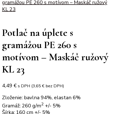
gramážou PE 260 s motívom – Maskáč ružový
KL 23
Potlač na úplete s
gramážou PE 260 s
motívom – Maskáč ružový
KL 23
4,49
€
s DPH (
3,65
€
bez DPH)
Zloženie: bavlna 94%, elastan 6%
2
Gramáž: 260 g/m
+/- 5%
Šírka: 160 cm +/- 5%