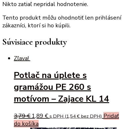
Nikto zatiaľ nepridal hodnotenie.
Tento produkt môžu ohodnotiť len prihlásení
zákazníci, ktorí si ho kúpili.
Súvisiace produkty
Zľava!
Potlač na úplete s
gramážou PE 260 s
motívom – Zajace KL 14
Original
Current
3,79
€
1,89
€
Pridať
s DPH (
1,54
€
bez DPH)
price
price
do košíka