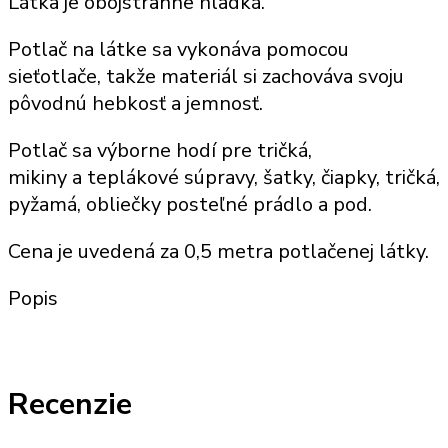
Látka je obojstranne hladká.
Potlač
na látke sa vykonáva pomocou
sieťotlače, takže
materiál
si zachováva svoju
pôvodnú hebkosť a jemnosť.
Potlač sa výborne hodí
pre tričká,
mikiny
a
teplákové súpravy
, šatky,
čiapky, tričká,
pyžamá, obliečky posteľné prádlo a pod
.
Cena je uvedená za
0,5 metra potlačenej látky
.
Popis
Recenzie