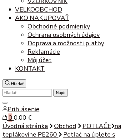
VZORKOVNÍK
VEĽKOOBCHOD
AKO NAKUPOVAŤ
Obchodné podmienky
Ochrana osobných údajov
Doprava a možnosti platby
Reklamácie
Môj účet
KONTAKT
Hľadať
Hľadať:
Zatvoriť
Prihlásenie
vyhľadávanie
0
0,00 €
Úvodná stránka
Obchod
POTLAČE
na
teplákovine PE260
Potlač na úplete s