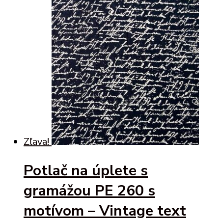
was:
is:
3,79 €.
1,89 €.
Zľava!
Potlač na úplete s
gramážou PE 260 s
motívom – Vintage text