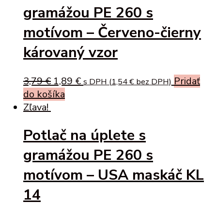
gramážou PE 260 s
motívom – Červeno-čierny
károvaný vzor
Original
Current
3,79
€
1,89
€
Pridať
s DPH (
1,54
€
bez DPH)
price
price
do košíka
was:
is:
Zľava!
3,79 €.
1,89 €.
Potlač na úplete s
gramážou PE 260 s
motívom – USA maskáč KL
14