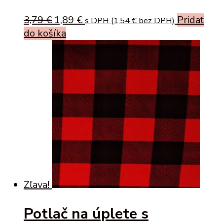
Original
Current
3,79
€
1,89
€
Pridať
s DPH (
1,54
€
bez DPH)
price
price
do košíka
was:
is:
3,79 €.
1,89 €.
Zľava!
Potlač na úplete s