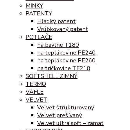
MINKY
PATENTY
Hladký patent
Vrúbkovaný patent
POTLAČE
na bavlne T180
na teplákovine PE240
na teplákovine PE260
na tričkovine TE210
SOFTSHELL ZIMNÝ
TERMO
VAFLE
VELVET
Velvet štrukturovaný
Velvet prešívaný
Velvet ultra soft – zamat