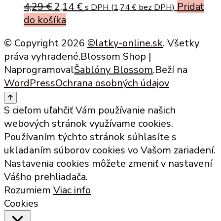
Original
Current
4,29
€
2,14
€
Pridať
s DPH (
1,74
€
bez DPH)
price
price
do košíka
was:
is:
© Copyright 2026
©latky-online.sk
. Všetky
4,29 €.
2,14 €.
práva vyhradené.
Blossom Shop |
Naprogramoval
Šablóny Blossom
.Beží na
WordPress
Ochrana osobných údajov
S cieľom uľahčiť Vám používanie našich
webových stránok využívame cookies.
Používaním týchto stránok súhlasíte s
ukladaním súborov cookies vo Vašom zariadení.
Nastavenia cookies môžete zmeniť v nastavení
Vášho prehliadača.
Rozumiem
Viac info
Cookies