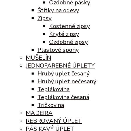
Ozdobné pásky
Štítky na odevy
Zipsy
Kostenné zipsy
Kryté zipsy
Ozdobné zipsy
Plastové spony
MUŠELÍN
JEDNOFAREBNÉ ÚPLETY
Hrubý úplet česaný
Hrubý úplet nečesaný
Teplákovina
Teplákovina česaná
Tričkovina
MADEIRA
REBROVANÝ ÚPLET
PÁSIKAVÝ ÚPLET