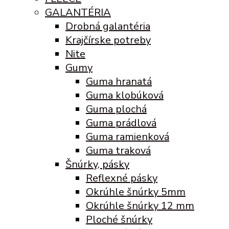
GALANTÉRIA
Drobná galantéria
Krajčírske potreby
Nite
Gumy
Guma hranatá
Guma klobúková
Guma plochá
Guma prádlová
Guma ramienková
Guma traková
Šnúrky, pásky
Reflexné pásky
Okrúhle šnúrky 5mm
Okrúhle šnúrky 12 mm
Ploché šnúrky