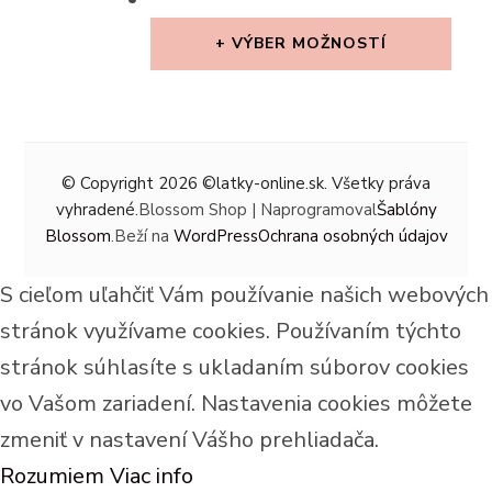
PRICE
PRICE
WAS:
IS:
VÝBER MOŽNOSTÍ
12,99 €.
6,49 €.
This
product
has
© Copyright 2026
©latky-online.sk
. Všetky práva
multiple
vyhradené.
Blossom Shop | Naprogramoval
Šablóny
variants.
Blossom
.Beží na
WordPress
Ochrana osobných údajov
The
S cieľom uľahčiť Vám používanie našich webových
options
stránok využívame cookies. Používaním týchto
may
stránok súhlasíte s ukladaním súborov cookies
be
vo Vašom zariadení. Nastavenia cookies môžete
chosen
zmeniť v nastavení Vášho prehliadača.
on
Rozumiem
Viac info
the