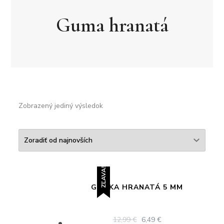
Guma hranatá
Zobrazený jediný výsledok
ZĽAVA!
GUMKA HRANATÁ 5 MM
ORIGINAL
CURRENT
12,99
€
6,49
€