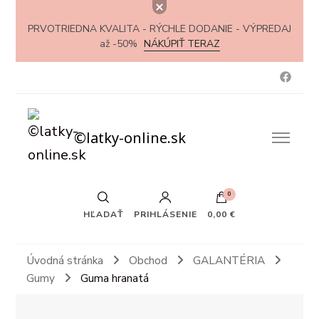
PRVOTRIEDNA KVALITA - RÝCHLE DODANIE - VÝPREDAJ
až -50%
NÁKÚPIŤ TERAZ
©latky-online.sk
0
HĽADAŤ
PRIHLÁSENIE
0,00 €
Úvodná stránka
Obchod
GALANTÉRIA
Gumy
Guma hranatá