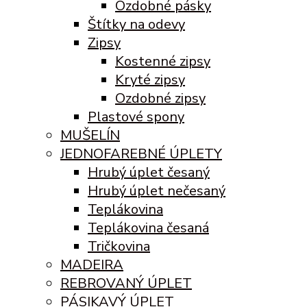
Ozdobné pásky
Štítky na odevy
Zipsy
Kostenné zipsy
Kryté zipsy
Ozdobné zipsy
Plastové spony
MUŠELÍN
JEDNOFAREBNÉ ÚPLETY
Hrubý úplet česaný
Hrubý úplet nečesaný
Teplákovina
Teplákovina česaná
Tričkovina
MADEIRA
REBROVANÝ ÚPLET
PÁSIKAVÝ ÚPLET