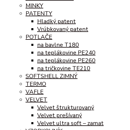
MINKY
PATENTY
Hladký patent
Vrúbkovaný patent
POTLAČE
na bavlne T180
na teplákovine PE240
na teplákovine PE260
na tričkovine TE210
SOFTSHELL ZIMNÝ
TERMO
VAFLE
VELVET
Velvet štrukturovaný
Velvet prešívaný
Velvet ultra soft – zamat