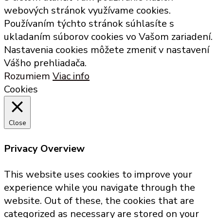
webových stránok využívame cookies.
be
Používaním týchto stránok súhlasíte s
chosen
ukladaním súborov cookies vo Vašom zariadení.
on
Nastavenia cookies môžete zmeniť v nastavení
the
Vášho prehliadača.
product
Rozumiem
Viac info
page
Cookies
Close
Privacy Overview
This website uses cookies to improve your
experience while you navigate through the
website. Out of these, the cookies that are
categorized as necessary are stored on your