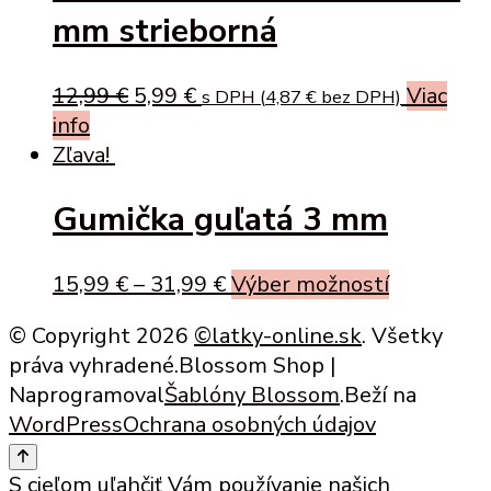
mm strieborná
Original
Current
12,99
€
5,99
€
Viac
s DPH (
4,87
€
bez DPH)
price
price
info
was:
is:
Zľava!
12,99 €.
5,99 €.
Gumička guľatá 3 mm
This
15,99
€
–
31,99
€
Výber možností
product
© Copyright 2026
©latky-online.sk
. Všetky
has
práva vyhradené.
Blossom Shop |
multiple
Naprogramoval
Šablóny Blossom
.Beží na
variants.
WordPress
Ochrana osobných údajov
The
options
S cieľom uľahčiť Vám používanie našich
may