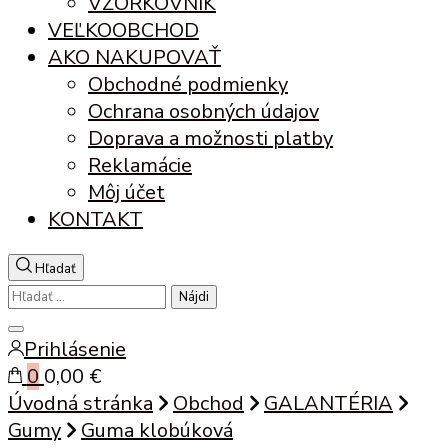
VZORKOVNÍK
VEĽKOOBCHOD
AKO NAKUPOVAŤ
Obchodné podmienky
Ochrana osobných údajov
Doprava a možnosti platby
Reklamácie
Môj účet
KONTAKT
Hľadať
Hľadať:
Zatvoriť
Prihlásenie
vyhľadávanie
0
0,00 €
Úvodná stránka
Obchod
GALANTÉRIA
Gumy
Guma klobúková