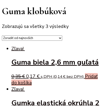
Guma klobúková
Zobrazujú sa všetky 3 výsledky
Zľava!
Guma biela 2,6 mm guľatá
Original
Current
0,35
€
0,17
€
Pridať
s DPH (
0,14
€
bez DPH)
price
price
do košíka
was:
is:
Zľava!
0,35 €.
0,17 €.
Gumka elastická okrúhla 2