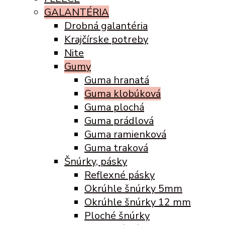
GALANTÉRIA
Drobná galantéria
Krajčírske potreby
Nite
Gumy
Guma hranatá
Guma klobúková
Guma plochá
Guma prádlová
Guma ramienková
Guma traková
Šnúrky, pásky
Reflexné pásky
Okrúhle šnúrky 5mm
Okrúhle šnúrky 12 mm
Ploché šnúrky