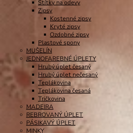
Štítky na odevy
Zipsy
Kostenné zipsy
Kryté zipsy
Ozdobné zipsy
Plastové spony
MUŠELÍN
JEDNOFAREBNÉ ÚPLETY
Hrubý úplet česaný
Hrubý úplet nečesaný
Teplákovina
Teplákovina česaná
Tričkovina
MADEIRA
REBROVANÝ ÚPLET
PÁSIKAVÝ ÚPLET
MINKY