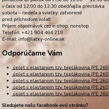
v čase od 12:00 do 12:30 obedňajšia prestávka
sobota – nedeľa a sviatky: zatvorené
pred príchodom volať!
Príjem objednávok cez e-shop: nonstop
Telefón: +421 904 464 218
E-mail: info@latky-online.sk
Odporúčame Vám
úplet s elastanom tzv. teplákovina (PE 260)
úplet s elastanom tzv. teplákovina (PE 260)
úplet s elastanom tzv. teplákovina (PE 260
úplet s elastanom tzv. teplákovina (PE 260)
úplet s elastanom tzv. teplákovina (PE 260
Sledujete našu facebook-ovú stránku?