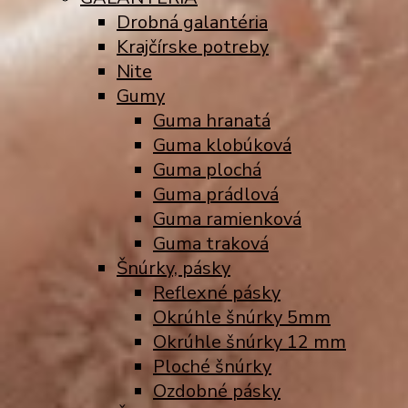
Drobná galantéria
Krajčírske potreby
Nite
Gumy
Guma hranatá
Guma klobúková
Guma plochá
Guma prádlová
Guma ramienková
Guma traková
Šnúrky, pásky
Reflexné pásky
Okrúhle šnúrky 5mm
Okrúhle šnúrky 12 mm
Ploché šnúrky
Ozdobné pásky