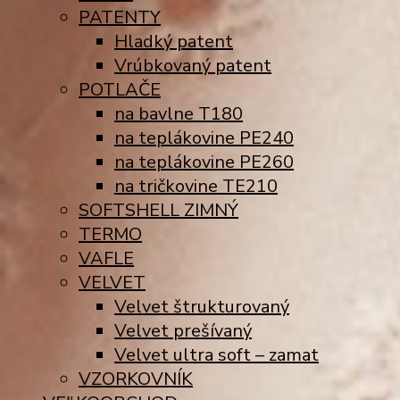
PATENTY
Hladký patent
Vrúbkovaný patent
POTLAČE
na bavlne T180
na teplákovine PE240
na teplákovine PE260
na tričkovine TE210
SOFTSHELL ZIMNÝ
TERMO
VAFLE
VELVET
Velvet štrukturovaný
Velvet prešívaný
Velvet ultra soft – zamat
VZORKOVNÍK