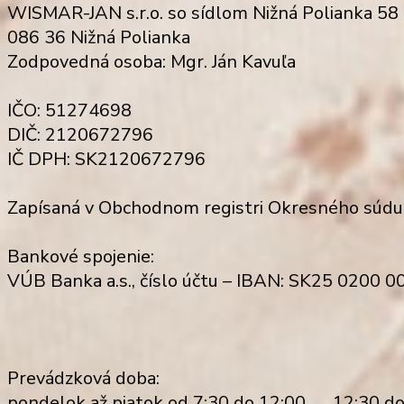
WISMAR-JAN s.r.o. so sídlom Nižná Polianka 58
086 36 Nižná Polianka
Zodpovedná osoba: Mgr. Ján Kavuľa
IČO: 51274698
DIČ: 2120672796
IČ DPH: SK2120672796
Zapísaná v Obchodnom registri Okresného súdu P
Bankové spojenie:
VÚB Banka a.s., číslo účtu – IBAN: SK25 0200 
Prevádzková doba:
pondelok až piatok od 7:30 do 12:00 12:30 do