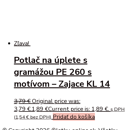
Zľava!
Potlač na úplete s
gramážou PE 260 s
motívom – Zajace KL 14
3,79
€
Original price was:
3,79 €.
1,89
€
Current price is: 1,89 €.
s DPH
Pridať do košíka
(
1,54
€
bez DPH)