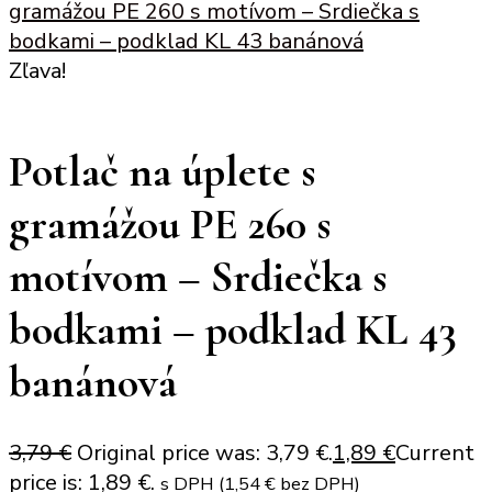
gramážou PE 260 s motívom – Srdiečka s
bodkami – podklad KL 43 banánová
Zľava!
Potlač na úplete s
gramážou PE 260 s
motívom – Srdiečka s
bodkami – podklad KL 43
banánová
3,79
€
Original price was: 3,79 €.
1,89
€
Current
price is: 1,89 €.
s DPH (
1,54
€
bez DPH)