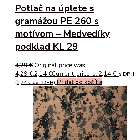
Potlač na úplete s
gramážou PE 260 s
motívom – Medvedíky
podklad KL 29
4,29
€
Original price was:
4,29 €.
2,14
€
Current price is: 2,14 €.
s DPH
Pridať do košíka
(
1,74
€
bez DPH)