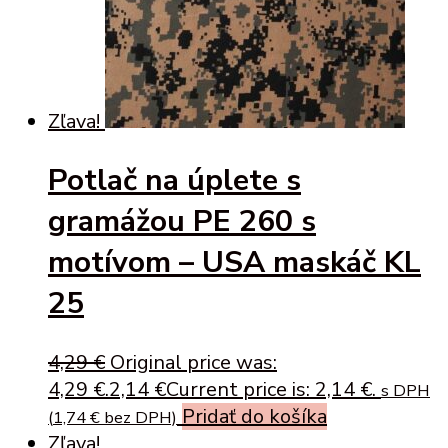
Zľava!
Potlač na úplete s
gramážou PE 260 s
motívom – USA maskáč KL
25
4,29
€
Original price was:
4,29 €.
2,14
€
Current price is: 2,14 €.
s DPH
Pridať do košíka
(
1,74
€
bez DPH)
Zľava!