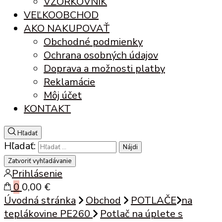
VZORKOVNÍK
VEĽKOOBCHOD
AKO NAKUPOVAŤ
Obchodné podmienky
Ochrana osobných údajov
Doprava a možnosti platby
Reklamácie
Môj účet
KONTAKT
Hľadať
Hľadať:
Zatvoriť vyhľadávanie
Prihlásenie
0
0,00 €
Úvodná stránka
Obchod
POTLAČE
na
teplákovine PE260
Potlač na úplete s