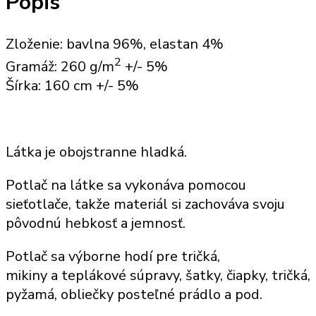
Popis
Zloženie: bavlna 96%, elastan 4%
2
Gramáž: 260 g/m
+/- 5%
Šírka: 160 cm +/- 5%
Látka je obojstranne hladká.
Potlač
na látke sa vykonáva pomocou
sieťotlače, takže
materiál
si zachováva svoju
pôvodnú hebkosť a jemnosť.
Potlač sa výborne hodí
pre tričká,
mikiny
a
teplákové súpravy
, šatky,
čiapky, tričká,
pyžamá, obliečky posteľné prádlo a pod
.