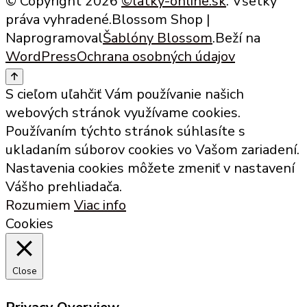
© Copyright 2026
©latky-online.sk
. Všetky
práva vyhradené.
Blossom Shop |
Naprogramoval
Šablóny Blossom
.Beží na
WordPress
Ochrana osobných údajov
S cieľom uľahčiť Vám používanie našich
webových stránok využívame cookies.
Používaním týchto stránok súhlasíte s
ukladaním súborov cookies vo Vašom zariadení.
Nastavenia cookies môžete zmeniť v nastavení
Vášho prehliadača.
Rozumiem
Viac info
Cookies
Close