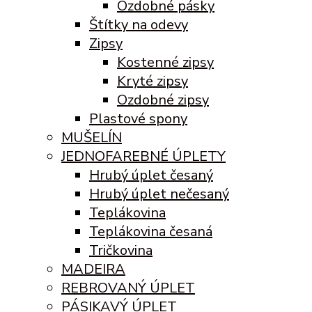
Ozdobné pásky
Štítky na odevy
Zipsy
Kostenné zipsy
Kryté zipsy
Ozdobné zipsy
Plastové spony
MUŠELÍN
JEDNOFAREBNÉ ÚPLETY
Hrubý úplet česaný
Hrubý úplet nečesaný
Teplákovina
Teplákovina česaná
Tričkovina
MADEIRA
REBROVANÝ ÚPLET
PÁSIKAVÝ ÚPLET