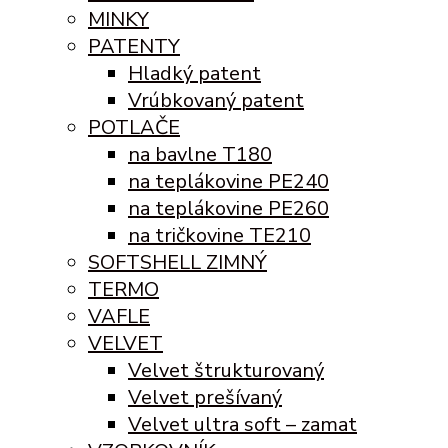
MINKY
PATENTY
Hladký patent
Vrúbkovaný patent
POTLAČE
na bavlne T180
na teplákovine PE240
na teplákovine PE260
na tričkovine TE210
SOFTSHELL ZIMNÝ
TERMO
VAFLE
VELVET
Velvet štrukturovaný
Velvet prešívaný
Velvet ultra soft – zamat