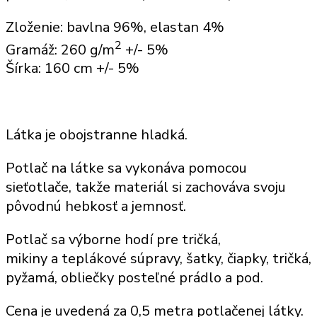
Zloženie: bavlna 96%, elastan 4%
2
Gramáž: 260 g/m
+/- 5%
Šírka: 160 cm +/- 5%
Látka je obojstranne hladká.
Potlač
na látke sa vykonáva pomocou
sieťotlače, takže
materiál
si zachováva svoju
pôvodnú hebkosť a jemnosť.
Potlač sa výborne hodí
pre tričká,
mikiny
a
teplákové súpravy
, šatky,
čiapky, tričká,
pyžamá, obliečky posteľné prádlo a pod
.
Cena je uvedená za
0,5 metra potlačenej látky
.