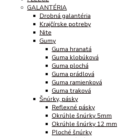
GALANTÉRIA
Drobná galantéria
Krajčírske potreby
Nite
Gumy
Guma hranatá
Guma klobúková
Guma plochá
Guma prádlová
Guma ramienková
Guma traková
Šnúrky, pásky
Reflexné pásky
Okrúhle šnúrky 5mm
Okrúhle šnúrky 12 mm
Ploché šnúrky