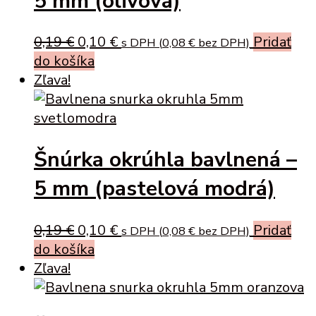
5 mm (olivová)
Original
Current
0,19
€
0,10
€
Pridať
s DPH (
0,08
€
bez DPH)
price
price
do košíka
was:
is:
Zľava!
0,19 €.
0,10 €.
Šnúrka okrúhla bavlnená –
5 mm (pastelová modrá)
Original
Current
0,19
€
0,10
€
Pridať
s DPH (
0,08
€
bez DPH)
price
price
do košíka
was:
is:
Zľava!
0,19 €.
0,10 €.