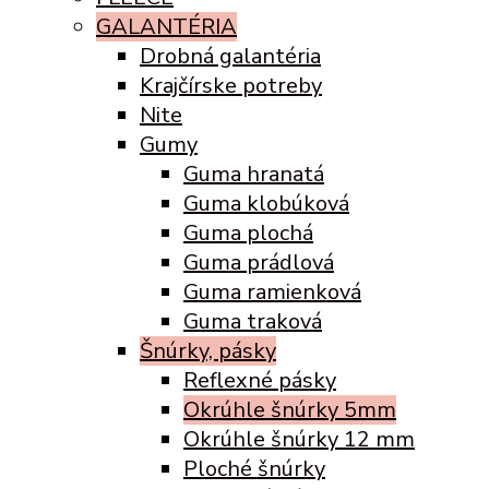
GALANTÉRIA
Drobná galantéria
Krajčírske potreby
Nite
Gumy
Guma hranatá
Guma klobúková
Guma plochá
Guma prádlová
Guma ramienková
Guma traková
Šnúrky, pásky
Reflexné pásky
Okrúhle šnúrky 5mm
Okrúhle šnúrky 12 mm
Ploché šnúrky