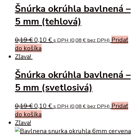
Šnúrka okrúhla bavlnená –
5 mm (tehlová)
Original
Current
0,19
€
0,10
€
Pridať
s DPH (
0,08
€
bez DPH)
price
price
do košíka
was:
is:
Zľava!
0,19 €.
0,10 €.
Šnúrka okrúhla bavlnená –
5 mm (svetlosivá)
Original
Current
0,19
€
0,10
€
Pridať
s DPH (
0,08
€
bez DPH)
price
price
do košíka
was:
is:
Zľava!
0,19 €.
0,10 €.