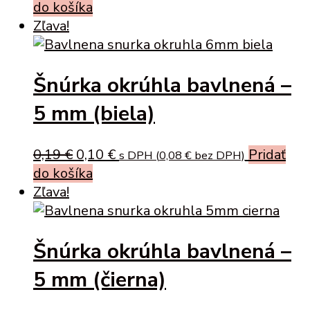
price
price
do košíka
was:
is:
Zľava!
0,19 €.
0,10 €.
Šnúrka okrúhla bavlnená –
5 mm (biela)
Original
Current
0,19
€
0,10
€
Pridať
s DPH (
0,08
€
bez DPH)
price
price
do košíka
was:
is:
Zľava!
0,19 €.
0,10 €.
Šnúrka okrúhla bavlnená –
5 mm (čierna)