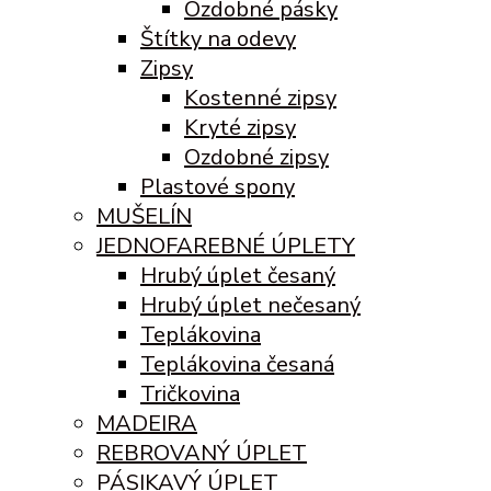
Ozdobné pásky
Štítky na odevy
Zipsy
Kostenné zipsy
Kryté zipsy
Ozdobné zipsy
Plastové spony
MUŠELÍN
JEDNOFAREBNÉ ÚPLETY
Hrubý úplet česaný
Hrubý úplet nečesaný
Teplákovina
Teplákovina česaná
Tričkovina
MADEIRA
REBROVANÝ ÚPLET
PÁSIKAVÝ ÚPLET