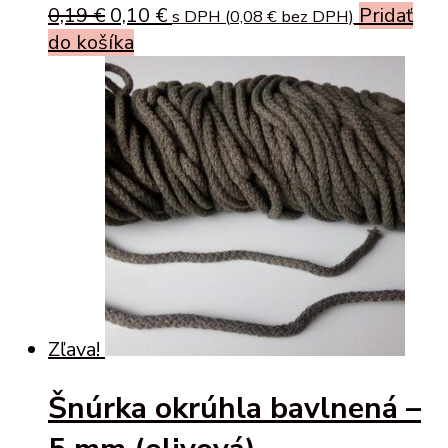
Original
Current
0,19
€
0,10
€
Pridať
s DPH (
0,08
€
bez DPH)
price
price
do košíka
was:
is:
0,19 €.
0,10 €.
Zľava!
Šnúrka okrúhla bavlnená –