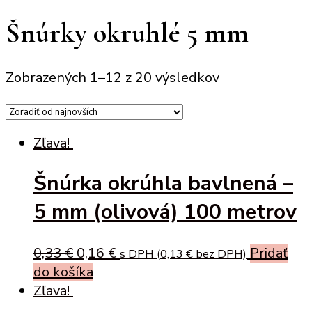
Šnúrky okruhlé 5 mm
Zobrazených 1–12 z 20 výsledkov
Zľava!
Šnúrka okrúhla bavlnená –
5 mm (olivová) 100 metrov
Original
Current
0,33
€
0,16
€
Pridať
s DPH (
0,13
€
bez DPH)
price
price
do košíka
was:
is:
Zľava!
0,33 €.
0,16 €.