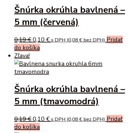
Šnúrka okrúhla bavlnená –
5 mm (červená)
Original
Current
0,19
€
0,10
€
Pridať
s DPH (
0,08
€
bez DPH)
price
price
do košíka
was:
is:
Zľava!
0,19 €.
0,10 €.
Šnúrka okrúhla bavlnená –
5 mm (tmavomodrá)
Original
Current
0,19
€
0,10
€
Pridať
s DPH (
0,08
€
bez DPH)
price
price
do košíka