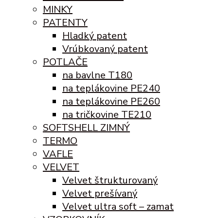
MINKY
PATENTY
Hladký patent
Vrúbkovaný patent
POTLAČE
na bavlne T180
na teplákovine PE240
na teplákovine PE260
na tričkovine TE210
SOFTSHELL ZIMNÝ
TERMO
VAFLE
VELVET
Velvet štrukturovaný
Velvet prešívaný
Velvet ultra soft – zamat