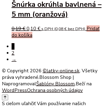
Šnúrka okrúhla bavlnená –
5 mm (oranžová)
Original
Current
0,19
€
0,10
€
Pridať
s DPH (
0,08
€
bez DPH)
price
price
do košíka
was:
is:
1
0,19 €.
0,10 €.
2
→
© Copyright 2026
©latky-online.sk
. Všetky
práva vyhradené.
Blossom Shop |
Naprogramoval
Šablóny Blossom
.Beží na
WordPress
Ochrana osobných údajov
S cieľom uľahčiť Vám používanie našich