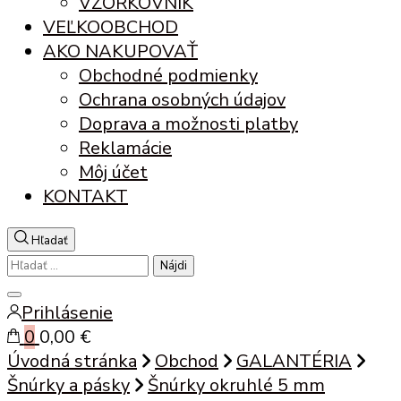
VZORKOVNÍK
VEĽKOOBCHOD
AKO NAKUPOVAŤ
Obchodné podmienky
Ochrana osobných údajov
Doprava a možnosti platby
Reklamácie
Môj účet
KONTAKT
Hľadať
Hľadať:
Zatvoriť
Prihlásenie
vyhľadávanie
0
0,00 €
Úvodná stránka
Obchod
GALANTÉRIA
Šnúrky a pásky
Šnúrky okruhlé 5 mm