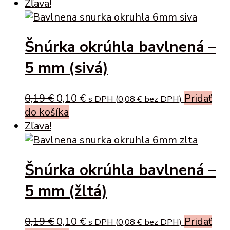
was:
is:
Zľava!
0,19 €.
0,10 €.
Šnúrka okrúhla bavlnená –
5 mm (sivá)
Original
Current
0,19
€
0,10
€
Pridať
s DPH (
0,08
€
bez DPH)
price
price
do košíka
was:
is:
Zľava!
0,19 €.
0,10 €.
Šnúrka okrúhla bavlnená –
5 mm (žltá)
Original
Current
0,19
€
0,10
€
Pridať
s DPH (
0,08
€
bez DPH)