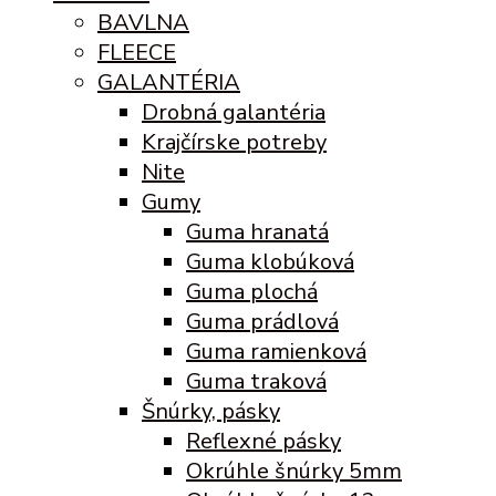
BAVLNA
FLEECE
GALANTÉRIA
Drobná galantéria
Krajčírske potreby
Nite
Gumy
Guma hranatá
Guma klobúková
Guma plochá
Guma prádlová
Guma ramienková
Guma traková
Šnúrky, pásky
Reflexné pásky
Okrúhle šnúrky 5mm