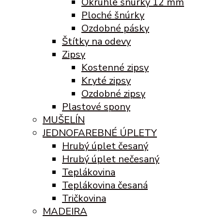
Okrúhle šnúrky 12 mm
Ploché šnúrky
Ozdobné pásky
Štítky na odevy
Zipsy
Kostenné zipsy
Kryté zipsy
Ozdobné zipsy
Plastové spony
MUŠELÍN
JEDNOFAREBNÉ ÚPLETY
Hrubý úplet česaný
Hrubý úplet nečesaný
Teplákovina
Teplákovina česaná
Tričkovina
MADEIRA