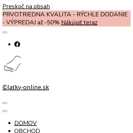
Preskoč na obsah
PRVOTRIEDNA KVALITA - RÝCHLE DODANIE
- VÝPREDAJ až -50%
Nákúpiť teraz
©latky-online.sk
DOMOV
OBCHOD