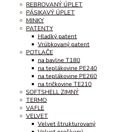
REBROVANÝ ÚPLET
PÁSIKAVÝ ÚPLET
MINKY
PATENTY
Hladký patent
Vrúbkovaný patent
POTLAČE
na bavlne T180
na teplákovine PE240
na teplákovine PE260
na tričkovine TE210
SOFTSHELL ZIMNÝ
TERMO
VAFLE
VELVET
Velvet štrukturovaný
Velvet prešívaný