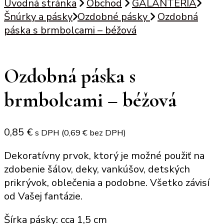
Úvodná stránka
Obchod
GALANTÉRIA
Šnúrky a pásky
Ozdobné pásky
Ozdobná
páska s brmbolcami – béžová
Ozdobná páska s
brmbolcami – béžová
0,85
€
s DPH (
0,69
€
bez DPH)
Dekoratívny prvok, ktorý je možné použiť na
zdobenie šálov, deky, vankúšov, detských
prikrývok, oblečenia a podobne. Všetko závisí
od Vašej fantázie.
Šírka pásky: cca 1,5 cm