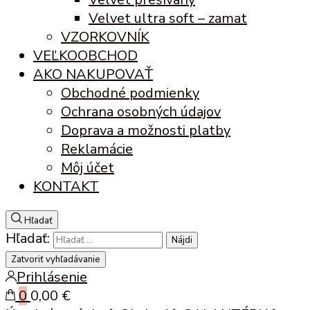
Velvet ultra soft – zamat
VZORKOVNÍK
VEĽKOOBCHOD
AKO NAKUPOVAŤ
Obchodné podmienky
Ochrana osobných údajov
Doprava a možnosti platby
Reklamácie
Môj účet
KONTAKT
Hľadať
Hľadať:
Zatvoriť vyhľadávanie
Prihlásenie
0
0,00 €