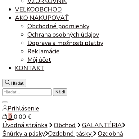
VZORKOVNÍK
VEĽKOOBCHOD
AKO NAKUPOVAŤ
Obchodné podmienky
Ochrana osobných údajov
Doprava a možnosti platby
Reklamácie
Môj účet
KONTAKT
Hľadať
Hľadať:
Zatvoriť
Prihlásenie
vyhľadávanie
0
0,00 €
Úvodná stránka
Obchod
GALANTÉRIA
Šnúrky a pásky
Ozdobné pásky
Ozdobná