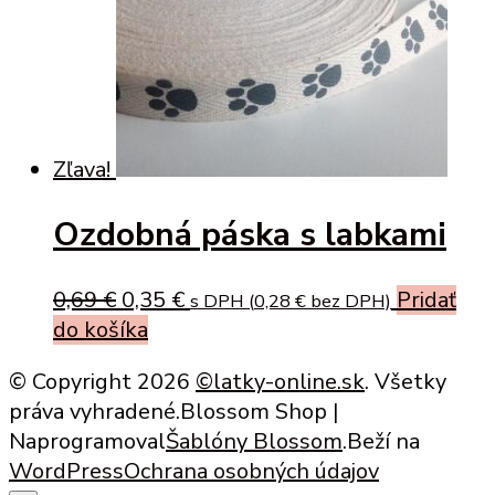
options
page
may
be
chosen
on
the
Zľava!
product
page
Ozdobná páska s labkami
Original
Current
0,69
€
0,35
€
Pridať
s DPH (
0,28
€
bez DPH)
price
price
do košíka
was:
is:
© Copyright 2026
©latky-online.sk
. Všetky
0,69 €.
0,35 €.
práva vyhradené.
Blossom Shop |
Naprogramoval
Šablóny Blossom
.Beží na
WordPress
Ochrana osobných údajov