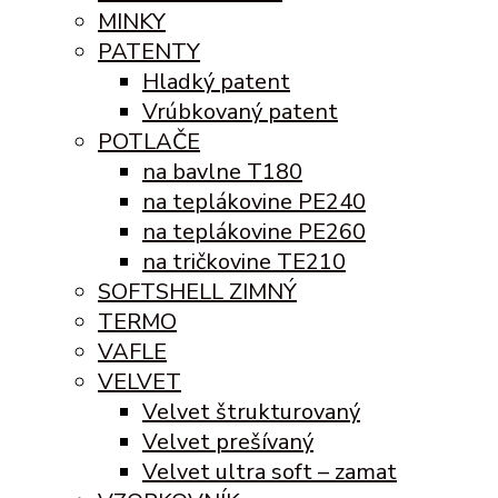
MINKY
PATENTY
Hladký patent
Vrúbkovaný patent
POTLAČE
na bavlne T180
na teplákovine PE240
na teplákovine PE260
na tričkovine TE210
SOFTSHELL ZIMNÝ
TERMO
VAFLE
VELVET
Velvet štrukturovaný
Velvet prešívaný
Velvet ultra soft – zamat