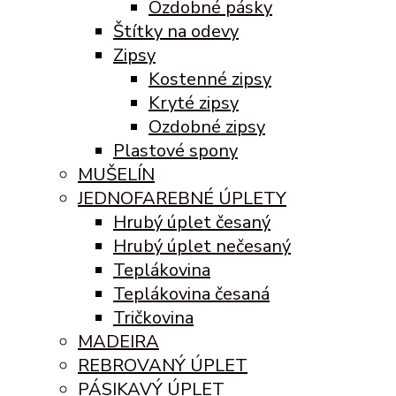
Ozdobné pásky
Štítky na odevy
Zipsy
Kostenné zipsy
Kryté zipsy
Ozdobné zipsy
Plastové spony
MUŠELÍN
JEDNOFAREBNÉ ÚPLETY
Hrubý úplet česaný
Hrubý úplet nečesaný
Teplákovina
Teplákovina česaná
Tričkovina
MADEIRA
REBROVANÝ ÚPLET
PÁSIKAVÝ ÚPLET