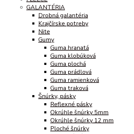
GALANTÉRIA
Drobná galantéria
Krajčírske potreby
Nite
Gumy
Guma hranatá
Guma klobúková
Guma plochá
Guma prádlová
Guma ramienková
Guma traková
Šnúrky, pásky
Reflexné pásky
Okrúhle šnúrky 5mm
Okrúhle šnúrky 12 mm
Ploché šnúrky