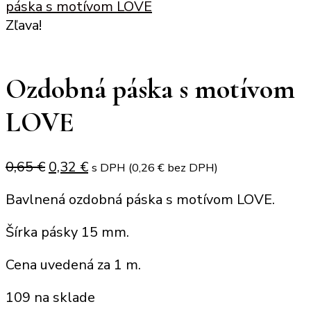
páska s motívom LOVE
Zľava!
Ozdobná páska s motívom
LOVE
Original
Current
0,65
€
0,32
€
s DPH (
0,26
€
bez DPH)
price
price
Bavlnená ozdobná páska s motívom LOVE.
was:
is:
0,65 €.
0,32 €.
Šírka pásky 15 mm.
Cena uvedená za 1 m.
109 na sklade