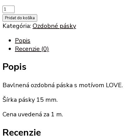
množstvo
Ozdobná
Pridať do košíka
páska
Kategória:
Ozdobné pásky
s
Popis
motívom
Recenzie (0)
LOVE
Popis
Bavlnená ozdobná páska s motívom LOVE.
Šírka pásky 15 mm.
Cena uvedená za 1 m.
Recenzie