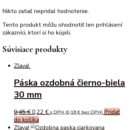
Nikto zatiaľ nepridal hodnotenie.
Tento produkt môžu ohodnotiť len prihlásení
zákazníci, ktorí si ho kúpili.
Súvisiace produkty
Zľava!
Páska ozdobná čierno-biela
30 mm
Original
Current
0,45
€
0,22
€
Pridať
s DPH (
0,18
€
bez DPH)
price
price
do košíka
was:
is:
Zľava!