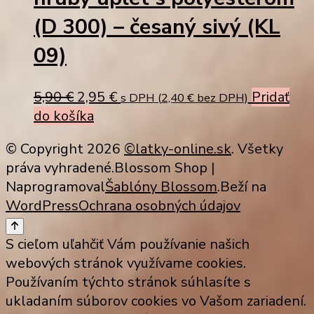
(D 300) – česaný sivý (KL
09)
Original
Current
5,90
€
2,95
€
Pridať
s DPH (
2,40
€
bez DPH)
price
price
do košíka
was:
is:
© Copyright 2026
©latky-online.sk
. Všetky
5,90 €.
2,95 €.
práva vyhradené.
Blossom Shop |
Naprogramoval
Šablóny Blossom
.Beží na
WordPress
Ochrana osobných údajov
S cieľom uľahčiť Vám používanie našich
webových stránok využívame cookies.
Používaním týchto stránok súhlasíte s
ukladaním súborov cookies vo Vašom zariadení.