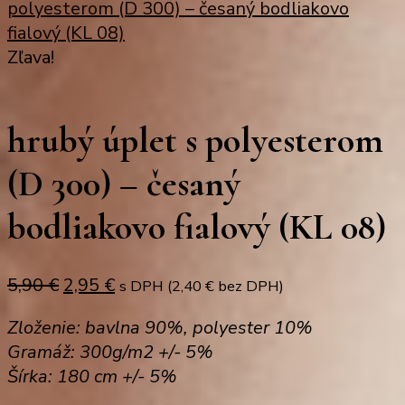
polyesterom (D 300) – česaný bodliakovo
fialový (KL 08)
Zľava!
hrubý úplet s polyesterom
(D 300) – česaný
bodliakovo fialový (KL 08)
Original
Current
5,90
€
2,95
€
s DPH (
2,40
€
bez DPH)
price
price
Zloženie: bavlna 90%, polyester 10%
was:
is:
Gramáž: 300g/m2 +/- 5%
5,90 €.
2,95 €.
Šírka: 180 cm +/- 5%