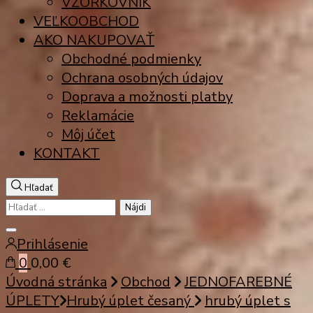
VZORKOVNÍK
VEĽKOOBCHOD
AKO NAKUPOVAŤ
Obchodné podmienky
Ochrana osobných údajov
Doprava a možnosti platby
Reklamácie
Môj účet
KONTAKT
Hľadať
Hľadať:
Zatvoriť
Prihlásenie
vyhľadávanie
0
0,00 €
Úvodná stránka
Obchod
JEDNOFAREBNÉ
ÚPLETY
Hrubý úplet česaný
hrubý úplet s