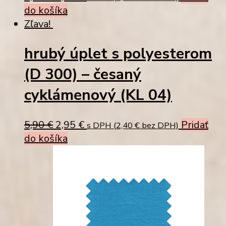
price
price
do košíka
was:
is:
Zľava!
5,90 €.
2,95 €.
hrubý úplet s polyesterom
(D 300) – česaný
cyklámenový (KL 04)
Original
Current
5,90
€
2,95
€
Pridať
s DPH (
2,40
€
bez DPH)
price
price
do košíka
was:
is:
5,90 €.
2,95 €.