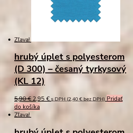
Zľava!
hrubý úplet s polyesterom
(D 300) – česaný tyrkysový
(KL 12)
Original
Current
5,90
€
2,95
€
Pridať
s DPH (
2,40
€
bez DPH)
price
price
do košíka
was:
is:
Zľava!
5,90 €.
2,95 €.
hrubý úplet s polyesterom