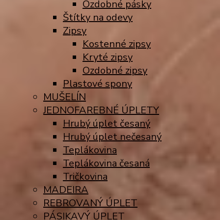
Ozdobné pásky
Štítky na odevy
Zipsy
Kostenné zipsy
Kryté zipsy
Ozdobné zipsy
Plastové spony
MUŠELÍN
JEDNOFAREBNÉ ÚPLETY
Hrubý úplet česaný
Hrubý úplet nečesaný
Teplákovina
Teplákovina česaná
Tričkovina
MADEIRA
REBROVANÝ ÚPLET
PÁSIKAVÝ ÚPLET