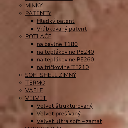
MINKY
PATENTY
Hladký patent
Vrúbkovaný patent
POTLAČE
na bavlne T180
na teplákovine PE240
na teplákovine PE260
na tričkovine TE210
SOFTSHELL ZIMNÝ
TERMO
VAFLE
VELVET
Velvet štrukturovaný
Velvet prešívaný
Velvet ultra soft – zamat