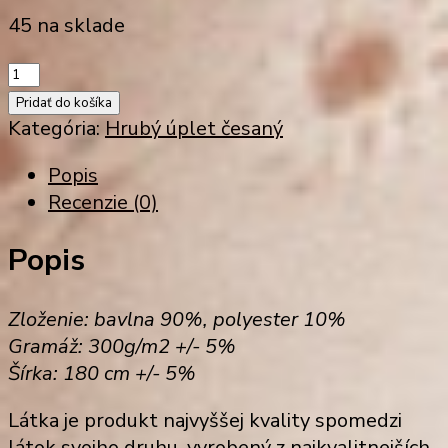
45 na sklade
množstvo
hrubý
Pridať do košíka
úplet
Kategória:
Hrubý úplet česaný
s
Popis
polyesterom
Recenzie (0)
(D
300)
Popis
-
česaný
bodliakovo
Zloženie: bavlna 90%, polyester 10%
fialový
Gramáž: 300g/m2 +/- 5%
(KL
Šírka: 180 cm +/- 5%
08)
Látka je produkt najvyššej kvality spomedzi
látok svojho druhu, vyrobený z najkvalitnejších