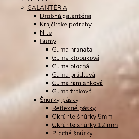
GALANTÉRIA
Drobná galantéria
Krajčírske potreby
Nite
Gumy
Guma hranatá
Guma klobúková
Guma plochá
Guma prádlová
Guma ramienková
Guma traková
Šnúrky, pásky
Reflexné pásky
Okrúhle šnúrky 5mm
Okrúhle šnúrky 12 mm
Ploché šnúrky