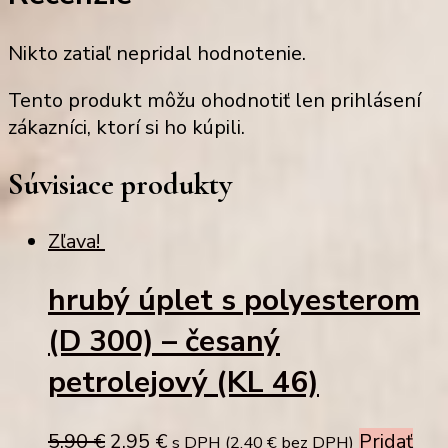
Nikto zatiaľ nepridal hodnotenie.
Tento produkt môžu ohodnotiť len prihlásení
zákazníci, ktorí si ho kúpili.
Súvisiace produkty
Zľava!
hrubý úplet s polyesterom
(D 300) – česaný
petrolejový (KL 46)
Original
Current
5,90
€
2,95
€
Pridať
s DPH (
2,40
€
bez DPH)