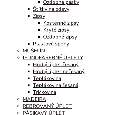
Ozdobné pásky
Štítky na odevy
Zipsy
Kostenné zipsy
Kryté zipsy
Ozdobné zipsy
Plastové spony
MUŠELÍN
JEDNOFAREBNÉ ÚPLETY
Hrubý úplet česaný
Hrubý úplet nečesaný
Teplákovina
Teplákovina česaná
Tričkovina
MADEIRA
REBROVANÝ ÚPLET
PÁSIKAVÝ ÚPLET