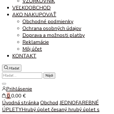
VZORKOVNÍK
VEĽKOOBCHOD
AKO NAKUPOVAŤ
Obchodné podmienky
Ochrana osobných údajov
Doprava a možnosti platby
Reklamácie
Môj účet
KONTAKT
Hľadať
Hľadať:
Zatvoriť
Prihlásenie
vyhľadávanie
0
0,00 €
Úvodná stránka
Obchod
JEDNOFAREBNÉ
ÚPLETY
Hrubý úplet česaný
hrubý úplet s