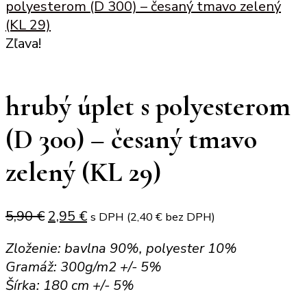
polyesterom (D 300) – česaný tmavo zelený
(KL 29)
Zľava!
hrubý úplet s polyesterom
(D 300) – česaný tmavo
zelený (KL 29)
Original
Current
5,90
€
2,95
€
s DPH (
2,40
€
bez DPH)
price
price
Zloženie: bavlna 90%, polyester 10%
was:
is:
Gramáž: 300g/m2 +/- 5%
5,90 €.
2,95 €.
Šírka: 180 cm +/- 5%