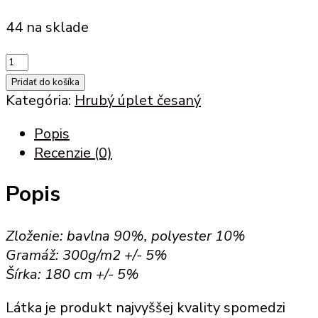
44 na sklade
množstvo
hrubý
Pridať do košíka
úplet
Kategória:
Hrubý úplet česaný
s
Popis
polyesterom
Recenzie (0)
(D
300)
Popis
-
česaný
tmavo
Zloženie: bavlna 90%, polyester 10%
zelený
Gramáž: 300g/m2 +/- 5%
(KL
Šírka: 180 cm +/- 5%
29)
Látka je produkt najvyššej kvality spomedzi