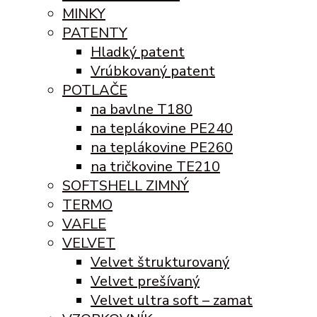
MINKY
PATENTY
Hladký patent
Vrúbkovaný patent
POTLAČE
na bavlne T180
na teplákovine PE240
na teplákovine PE260
na tričkovine TE210
SOFTSHELL ZIMNÝ
TERMO
VAFLE
VELVET
Velvet štrukturovaný
Velvet prešívaný
Velvet ultra soft – zamat