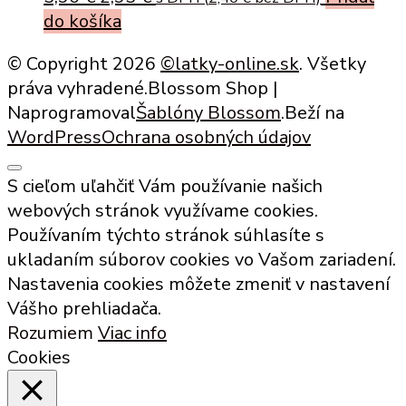
price
price
do košíka
was:
is:
© Copyright 2026
©latky-online.sk
. Všetky
5,90 €.
2,95 €.
práva vyhradené.
Blossom Shop |
Naprogramoval
Šablóny Blossom
.Beží na
WordPress
Ochrana osobných údajov
S cieľom uľahčiť Vám používanie našich
webových stránok využívame cookies.
Používaním týchto stránok súhlasíte s
ukladaním súborov cookies vo Vašom zariadení.
Nastavenia cookies môžete zmeniť v nastavení
Vášho prehliadača.
Rozumiem
Viac info
Cookies