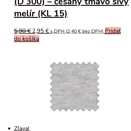
(D 300) – česaný tmavo sivý
melír (KL 15)
Original
Current
5,90
€
2,95
€
Pridať
s DPH (
2,40
€
bez DPH)
price
price
do košíka
was:
is:
5,90 €.
2,95 €.
Zľava!