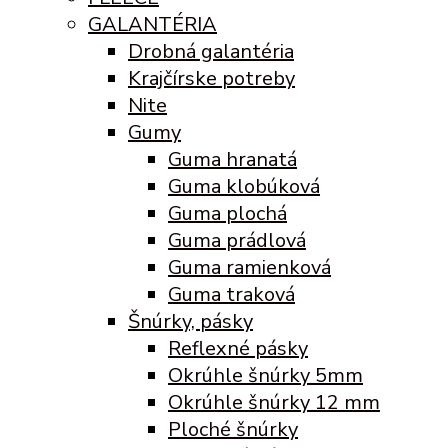
GALANTÉRIA
Drobná galantéria
Krajčírske potreby
Nite
Gumy
Guma hranatá
Guma klobúková
Guma plochá
Guma prádlová
Guma ramienková
Guma traková
Šnúrky, pásky
Reflexné pásky
Okrúhle šnúrky 5mm
Okrúhle šnúrky 12 mm
Ploché šnúrky