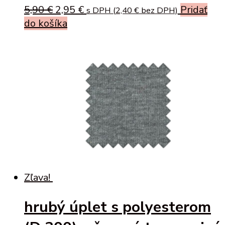
Original
Current
5,90
€
2,95
€
Pridať
s DPH (
2,40
€
bez DPH)
price
price
do košíka
was:
is:
5,90 €.
2,95 €.
Zľava!
hrubý úplet s polyesterom