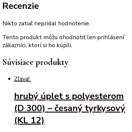
Recenzie
Nikto zatiaľ nepridal hodnotenie.
Tento produkt môžu ohodnotiť len prihlásení
zákazníci, ktorí si ho kúpili.
Súvisiace produkty
Zľava!
hrubý úplet s polyesterom
(D 300) – česaný tyrkysový
(KL 12)