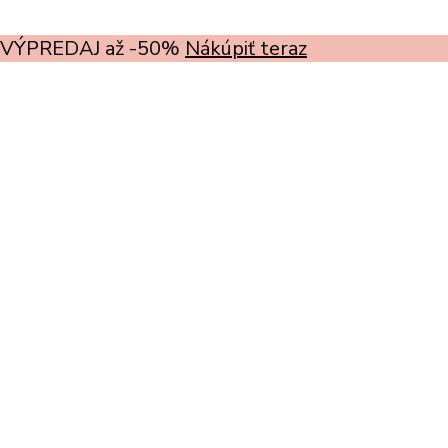
VÝPREDAJ až -50%
Nákúpiť teraz