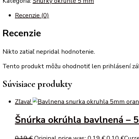
Kategória:
Šnúrky okruhlé 5 mm
Recenzie (0)
Recenzie
Nikto zatiaľ nepridal hodnotenie.
Tento produkt môžu ohodnotiť len prihlásení zákaz
Súvisiace produkty
Zľava!
Šnúrka okrúhla bavlnená – 
0,19
€
Original price was: 0,19 €.
0,10
€
Curre