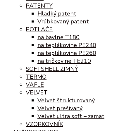
PATENTY
Hladký patent
Vrúbkovaný patent
POTLAČE
na bavlne T180
na teplákovine PE240
na teplákovine PE260
na tričkovine TE210
SOFTSHELL ZIMNÝ
TERMO
VAFLE
VELVET
Velvet štrukturovaný
Velvet prešívaný
Velvet ultra soft – zamat
VZORKOVNÍK