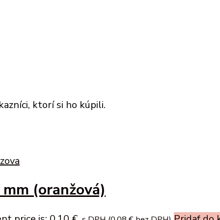
níci, ktorí si ho kúpili.
5 mm (oranžová)
nt price is: 0,10 €.
Pridať do 
s DPH (
0,08
€
bez DPH)