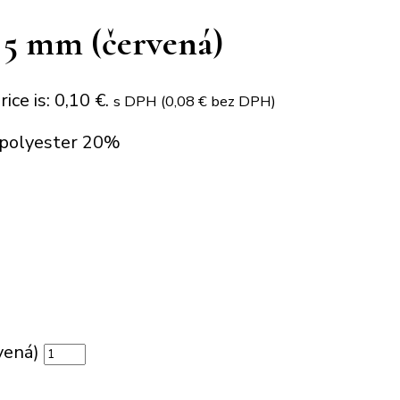
 5 mm (červená)
ice is: 0,10 €.
s DPH (
0,08
€
bez DPH)
, polyester 20%
vená)