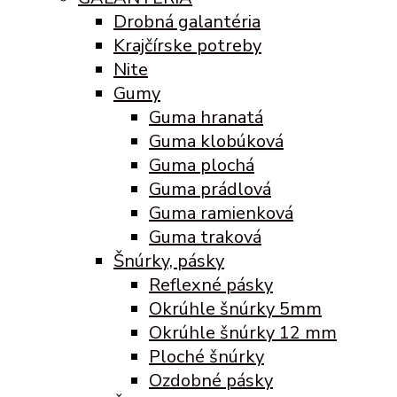
Drobná galantéria
Krajčírske potreby
Nite
Gumy
Guma hranatá
Guma klobúková
Guma plochá
Guma prádlová
Guma ramienková
Guma traková
Šnúrky, pásky
Reflexné pásky
Okrúhle šnúrky 5mm
Okrúhle šnúrky 12 mm
Ploché šnúrky
Ozdobné pásky