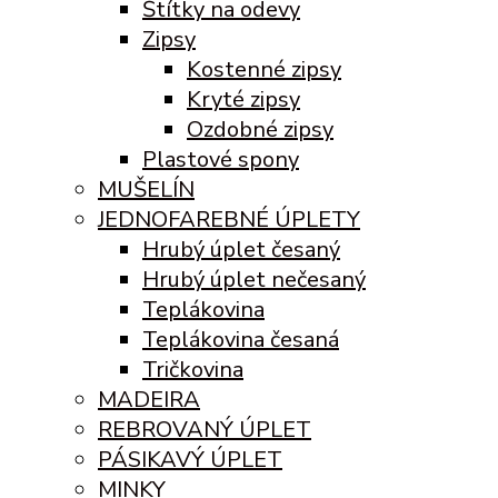
Štítky na odevy
Zipsy
Kostenné zipsy
Kryté zipsy
Ozdobné zipsy
Plastové spony
MUŠELÍN
JEDNOFAREBNÉ ÚPLETY
Hrubý úplet česaný
Hrubý úplet nečesaný
Teplákovina
Teplákovina česaná
Tričkovina
MADEIRA
REBROVANÝ ÚPLET
PÁSIKAVÝ ÚPLET
MINKY