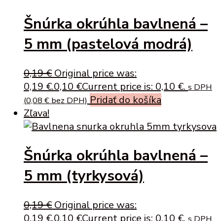
Šnúrka okrúhla bavlnená –
5 mm (pastelová modrá)
0,19
€
Original price was:
0,19 €.
0,10
€
Current price is: 0,10 €.
s DPH
Pridať do košíka
(
0,08
€
bez DPH)
Zľava!
Šnúrka okrúhla bavlnená –
5 mm (tyrkysová)
0,19
€
Original price was:
0,19 €.
0,10
€
Current price is: 0,10 €.
s DPH