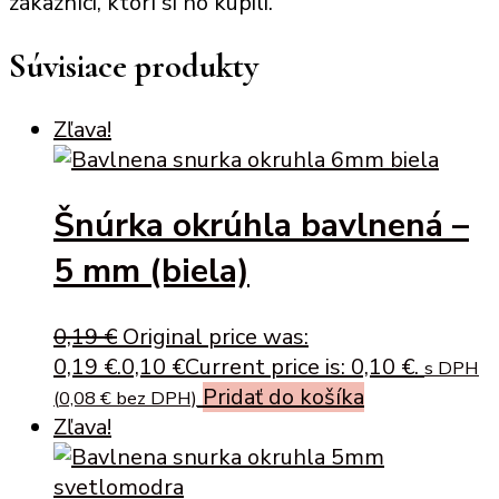
zákazníci, ktorí si ho kúpili.
Súvisiace produkty
Zľava!
Šnúrka okrúhla bavlnená –
5 mm (biela)
0,19
€
Original price was:
0,19 €.
0,10
€
Current price is: 0,10 €.
s DPH
Pridať do košíka
(
0,08
€
bez DPH)
Zľava!