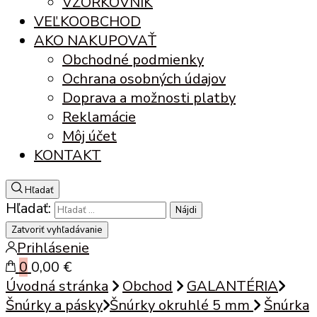
VZORKOVNÍK
VEĽKOOBCHOD
AKO NAKUPOVAŤ
Obchodné podmienky
Ochrana osobných údajov
Doprava a možnosti platby
Reklamácie
Môj účet
KONTAKT
Hľadať
Hľadať:
Zatvoriť vyhľadávanie
Prihlásenie
0
0,00 €
Úvodná stránka
Obchod
GALANTÉRIA
Šnúrky a pásky
Šnúrky okruhlé 5 mm
Šnúrka