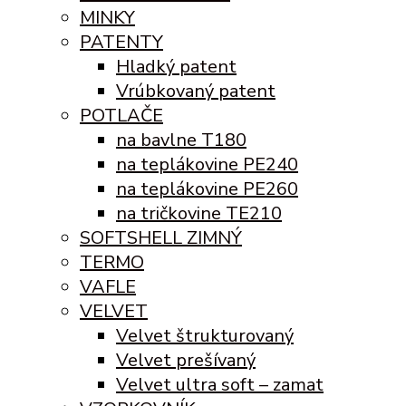
MINKY
PATENTY
Hladký patent
Vrúbkovaný patent
POTLAČE
na bavlne T180
na teplákovine PE240
na teplákovine PE260
na tričkovine TE210
SOFTSHELL ZIMNÝ
TERMO
VAFLE
VELVET
Velvet štrukturovaný
Velvet prešívaný
Velvet ultra soft – zamat