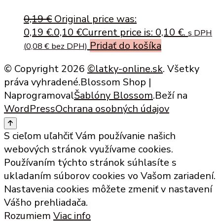
0,19
€
Original price was:
0,19 €.
0,10
€
Current price is: 0,10 €.
s DPH
Pridať do košíka
(
0,08
€
bez DPH)
© Copyright 2026
©latky-online.sk
. Všetky
práva vyhradené.
Blossom Shop |
Naprogramoval
Šablóny Blossom
.Beží na
WordPress
Ochrana osobných údajov
S cieľom uľahčiť Vám používanie našich
webových stránok využívame cookies.
Používaním týchto stránok súhlasíte s
ukladaním súborov cookies vo Vašom zariadení.
Nastavenia cookies môžete zmeniť v nastavení
Vášho prehliadača.
Rozumiem
Viac info