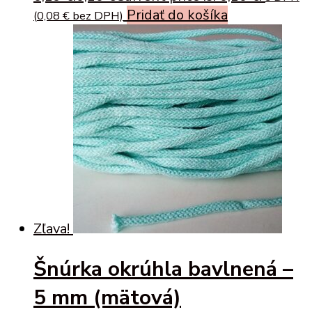
Pridať do košíka
(
0,08
€
bez DPH)
Zľava!
Šnúrka okrúhla bavlnená –
5 mm (mätová)