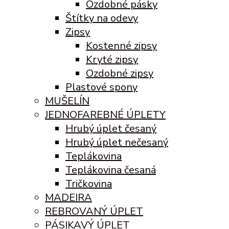
Ozdobné pásky
Štítky na odevy
Zipsy
Kostenné zipsy
Kryté zipsy
Ozdobné zipsy
Plastové spony
MUŠELÍN
JEDNOFAREBNÉ ÚPLETY
Hrubý úplet česaný
Hrubý úplet nečesaný
Teplákovina
Teplákovina česaná
Tričkovina
MADEIRA
REBROVANÝ ÚPLET
PÁSIKAVÝ ÚPLET