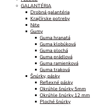
GALANTÉRIA
Drobná galantéria
Krajčírske potreby
Nite
Gumy
Guma hranatá
Guma klobúková
Guma plochá
Guma prádlová
Guma ramienková
Guma traková
Šnúrky, pásky
Reflexné pásky
Okrúhle šnúrky 5mm
Okrúhle šnúrky 12 mm
Ploché šnúrky