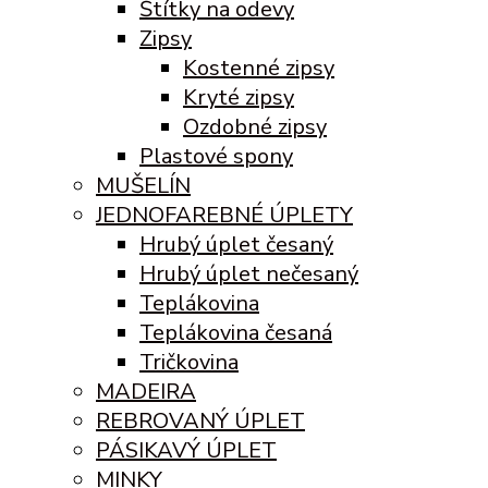
Štítky na odevy
Zipsy
Kostenné zipsy
Kryté zipsy
Ozdobné zipsy
Plastové spony
MUŠELÍN
JEDNOFAREBNÉ ÚPLETY
Hrubý úplet česaný
Hrubý úplet nečesaný
Teplákovina
Teplákovina česaná
Tričkovina
MADEIRA
REBROVANÝ ÚPLET
PÁSIKAVÝ ÚPLET
MINKY