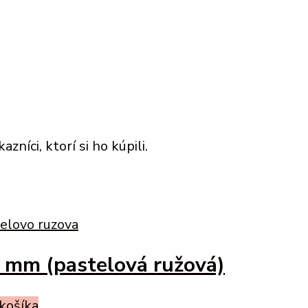
níci, ktorí si ho kúpili.
5 mm (pastelová ružová)
 košíka