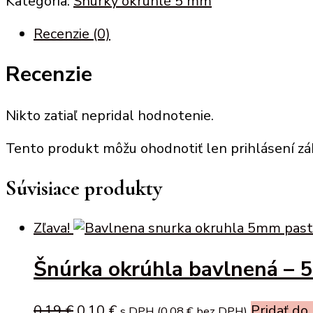
Kategória:
Šnúrky okruhlé 5 mm
bavlnená
Recenzie (0)
-
5
Recenzie
mm
(žltá)
Nikto zatiaľ nepridal hodnotenie.
Tento produkt môžu ohodnotiť len prihlásení zákaz
Súvisiace produkty
Zľava!
Šnúrka okrúhla bavlnená – 
Original
Current
0,19
€
0,10
€
Pridať do
s DPH (
0,08
€
bez DPH)