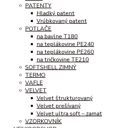
PATENTY
Hladký patent
Vrúbkovaný patent
POTLAČE
na bavlne T180
na teplákovine PE240
na teplákovine PE260
na tričkovine TE210
SOFTSHELL ZIMNÝ
TERMO
VAFLE
VELVET
Velvet štrukturovaný
Velvet prešívaný
Velvet ultra soft – zamat
VZORKOVNÍK