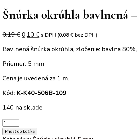
Šnúrka okrúhla bavlnená – 
Original
Current
0,19
€
0,10
€
s DPH (
0,08
€
bez DPH)
price
price
Bavlnená šnúrka okrúhla, zloženie: bavlna 80%
was:
is:
0,19 €.
0,10 €.
Priemer: 5 mm
Cena je uvedená za 1 m.
Kód:
K-K40-506B-109
140 na sklade
množstvo
Šnúrka
Pridať do košíka
okrúhla