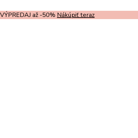
VÝPREDAJ až -50%
Nákúpiť teraz