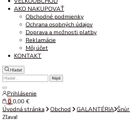
VEĽKOOBCHOD
AKO NAKUPOVAŤ
Obchodné podmienky
Ochrana osobných údajov
Doprava a možnosti platby
Reklamácie
Môj účet
KONTAKT
Hľadať
Hľadať:
Zatvoriť
Prihlásenie
vyhľadávanie
0
0,00 €
Úvodná stránka
Obchod
GALANTÉRIA
Šnúr
Zľava!