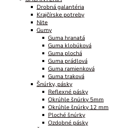
Drobná galantéria
Krajčírske potreby
Nite
Gumy
Guma hranatá
Guma klobúková
Guma plochá
Guma prádlová
Guma ramienková
Guma traková
Šnúrky, pásky
Reflexné pásky
Okrúhle šnúrky 5mm
Okrúhle šnúrky 12 mm
Ploché šnúrky
Ozdobné pásky