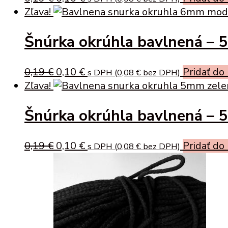
price
price
Zľava!
was:
is:
Šnúrka okrúhla bavlnená – 
0,19 €.
0,10 €.
Original
Current
0,19
€
0,10
€
Pridať do
s DPH (
0,08
€
bez DPH)
price
price
Zľava!
was:
is:
Šnúrka okrúhla bavlnená – 
0,19 €.
0,10 €.
Original
Current
0,19
€
0,10
€
Pridať do
s DPH (
0,08
€
bez DPH)
price
price
was:
is:
0,19 €.
0,10 €.