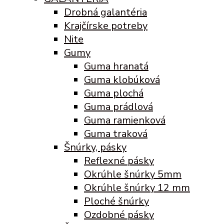
Drobná galantéria
Krajčírske potreby
Nite
Gumy
Guma hranatá
Guma klobúková
Guma plochá
Guma prádlová
Guma ramienková
Guma traková
Šnúrky, pásky
Reflexné pásky
Okrúhle šnúrky 5mm
Okrúhle šnúrky 12 mm
Ploché šnúrky
Ozdobné pásky