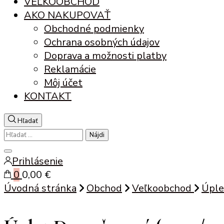
VEĽKOOBCHOD
AKO NAKUPOVAŤ
Obchodné podmienky
Ochrana osobných údajov
Doprava a možnosti platby
Reklamácie
Môj účet
KONTAKT
Hľadať
Hľadať:
Zatvoriť
Prihlásenie
vyhľadávanie
0
0,00 €
Úvodná stránka
Obchod
Veľkoobchod
Úple