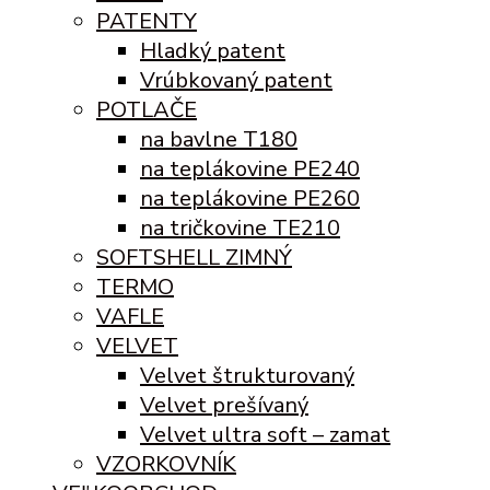
PATENTY
Hladký patent
Vrúbkovaný patent
POTLAČE
na bavlne T180
na teplákovine PE240
na teplákovine PE260
na tričkovine TE210
SOFTSHELL ZIMNÝ
TERMO
VAFLE
VELVET
Velvet štrukturovaný
Velvet prešívaný
Velvet ultra soft – zamat
VZORKOVNÍK