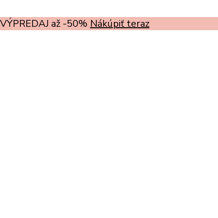
VÝPREDAJ až -50%
Nákúpiť teraz