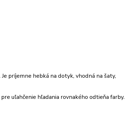
í. Je príjemne hebká na dotyk, vhodná na šaty,
é pre uľahčenie hľadania rovnakého odtieňa farby.