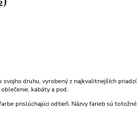
2)
k svojho druhu, vyrobený z najkvalitnejších priadz
 oblečenie, kabáty a pod.
farbe prislúchajúci odtieň. Názvy farieb sú totožn