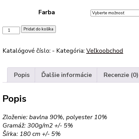
Farba
množstvo
Pridať do košíka
Úplet
D300
Katalógové číslo:
-
Kategória:
Veľkoobchod
česaný
(300g/m2)
Popis
Ďalšie informácie
Recenzie (0)
Popis
Zloženie: bavlna 90%, polyester 10%
Gramáž: 300g/m2 +/- 5%
Šírka: 180 cm +/- 5%