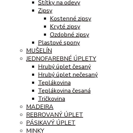
Štítky na odevy
Zipsy
Kostenné zipsy
Kryté zipsy
Ozdobné zipsy
Plastové spony
MUŠELÍN
JEDNOFAREBNÉ ÚPLETY
Hrubý úplet česaný
Hrubý úplet nečesaný
Teplákovina
Teplákovina česaná
Tričkovina
MADEIRA
REBROVANÝ ÚPLET
PÁSIKAVÝ ÚPLET
MINKY