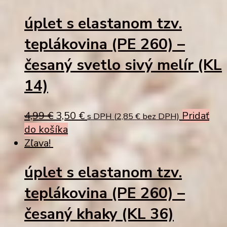
4,99 €.
3,50 €.
úplet s elastanom tzv.
teplákovina (PE 260) –
česaný svetlo sivý melír (KL
14)
Original
Current
4,99
€
3,50
€
Pridať
s DPH (
2,85
€
bez DPH)
price
price
do košíka
was:
is:
Zľava!
4,99 €.
3,50 €.
úplet s elastanom tzv.
teplákovina (PE 260) –
česaný khaky (KL 36)