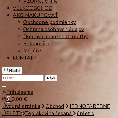
VZORKOVNÍK
VEĽKOOBCHOD
AKO NAKUPOVAŤ
Obchodné podmienky
Ochrana osobných údajov
Doprava a možnosti platby
Reklamácie
Môj účet
KONTAKT
Hľadať
Hľadať:
Zatvoriť
Prihlásenie
vyhľadávanie
0
0,00 €
Úvodná stránka
Obchod
JEDNOFAREBNÉ
ÚPLETY
Teplákovina česaná
úplet s