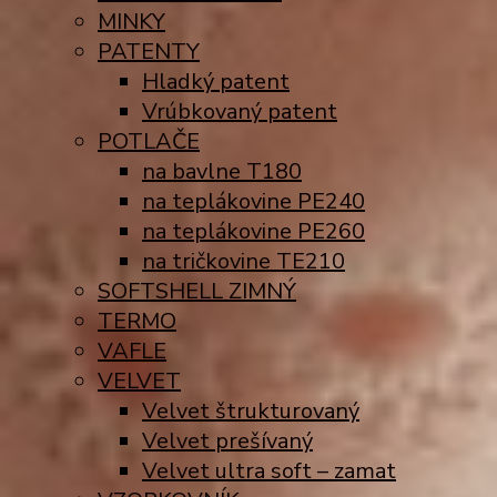
MINKY
PATENTY
Hladký patent
Vrúbkovaný patent
POTLAČE
na bavlne T180
na teplákovine PE240
na teplákovine PE260
na tričkovine TE210
SOFTSHELL ZIMNÝ
TERMO
VAFLE
VELVET
Velvet štrukturovaný
Velvet prešívaný
Velvet ultra soft – zamat