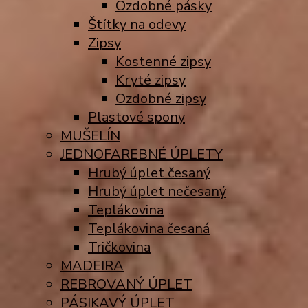
Ozdobné pásky
Štítky na odevy
Zipsy
Kostenné zipsy
Kryté zipsy
Ozdobné zipsy
Plastové spony
MUŠELÍN
JEDNOFAREBNÉ ÚPLETY
Hrubý úplet česaný
Hrubý úplet nečesaný
Teplákovina
Teplákovina česaná
Tričkovina
MADEIRA
REBROVANÝ ÚPLET
PÁSIKAVÝ ÚPLET