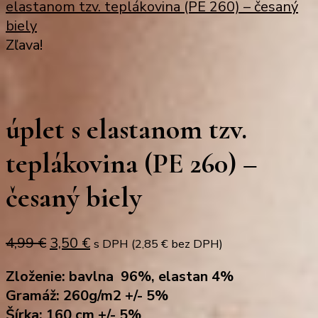
elastanom tzv. teplákovina (PE 260) – česaný
biely
Zľava!
úplet s elastanom tzv.
teplákovina (PE 260) –
česaný biely
Original
Current
4,99
€
3,50
€
s DPH (
2,85
€
bez DPH)
price
price
Zloženie: bavlna 96%, elastan 4%
was:
is:
Gramáž: 260g/m2 +/- 5%
4,99 €.
3,50 €.
Šírka: 160 cm +/- 5%