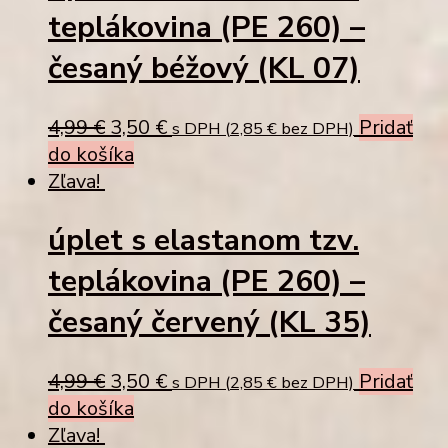
teplákovina (PE 260) –
česaný béžový (KL 07)
Original
Current
4,99
€
3,50
€
Pridať
s DPH (
2,85
€
bez DPH)
price
price
do košíka
was:
is:
Zľava!
4,99 €.
3,50 €.
úplet s elastanom tzv.
teplákovina (PE 260) –
česaný červený (KL 35)
Original
Current
4,99
€
3,50
€
Pridať
s DPH (
2,85
€
bez DPH)
price
price
do košíka
was:
is:
Zľava!