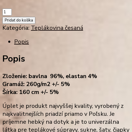
množstvo
úplet
Pridať do košíka
s
Kategória:
Teplákovina česaná
elastanom
Popis
tzv.
teplákovina
Popis
(PE
260)
-
Zloženie: bavlna 96%, elastan 4%
česaný
Gramáž: 260g/m2 +/- 5%
biely
Šírka: 160 cm +/- 5%
Úplet je produkt najvyššej kvality, vyrobený z
najkvalitnejších priadzí priamo v Poľsku. Je
príjemne hebký na dotyk a je to univerzálna
látka pre teplákové súpravy, sukne, šaty, čiapky