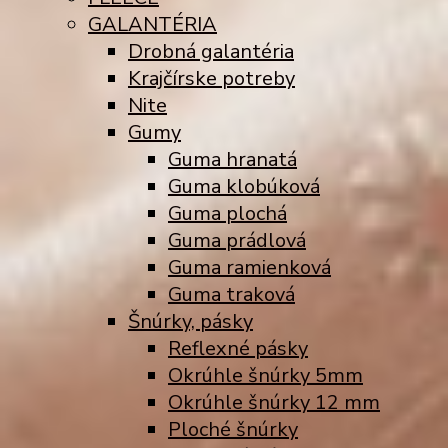
GALANTÉRIA
Drobná galantéria
Krajčírske potreby
Nite
Gumy
Guma hranatá
Guma klobúková
Guma plochá
Guma prádlová
Guma ramienková
Guma traková
Šnúrky, pásky
Reflexné pásky
Okrúhle šnúrky 5mm
Okrúhle šnúrky 12 mm
Ploché šnúrky