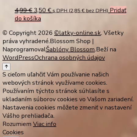
Original
Current
4,99
€
3,50
€
Pridať
s DPH (
2,85
€
bez DPH)
price
price
do košíka
was:
is:
© Copyright 2026
©latky-online.sk
. Všetky
4,99 €.
3,50 €.
práva vyhradené.
Blossom Shop |
Naprogramoval
Šablóny Blossom
.Beží na
WordPress
Ochrana osobných údajov
S cieľom uľahčiť Vám používanie našich
webových stránok využívame cookies.
Používaním týchto stránok súhlasíte s
ukladaním súborov cookies vo Vašom zariadení.
Nastavenia cookies môžete zmeniť v nastavení
Vášho prehliadača.
Rozumiem
Viac info
Cookies