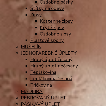
Ozdobné pásky
Štítky na odevy
Zipsy
Kostenné zipsy
Kryté zipsy
Ozdobné zipsy
Plastové spony
MUŠELÍN
JEDNOFAREBNÉ ÚPLETY
Hrubý úplet česaný
Hrubý úplet nečesaný
Teplákovina
Teplákovina česaná
Tričkovina
MADEIRA
REBROVANÝ ÚPLET
PÁSIKAVÝ ÚPLET