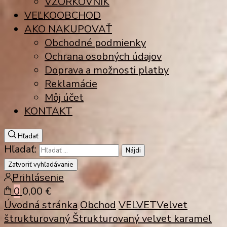
VZORKOVNÍK
VEĽKOOBCHOD
AKO NAKUPOVAŤ
Obchodné podmienky
Ochrana osobných údajov
Doprava a možnosti platby
Reklamácie
Môj účet
KONTAKT
Hľadať
Hľadať:
Zatvoriť vyhľadávanie
Prihlásenie
0
0,00 €
Úvodná stránka
Obchod
VELVET
Velvet
štrukturovaný
Štrukturovaný velvet karamel