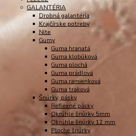
GALANTÉRIA
Drobná galantéria
Krajčírske potreby
Nite
Gumy
Guma hranatá
Guma klobúková
Guma plochá
Guma prádlová
Guma ramienková
Guma traková
Šnúrky, pásky
Reflexné pásky
Okrúhle šnúrky 5mm
Okrúhle šnúrky 12 mm
Ploché šnúrky