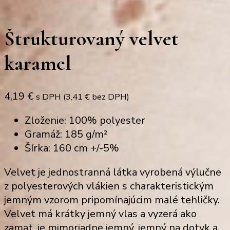
Štrukturovaný velvet
karamel
4,19
€
s DPH (
3,41
€
bez DPH)
Zloženie: 100% polyester
Gramáž: 185 g/m²
Šírka: 160 cm +/-5%
Velvet je jednostranná látka vyrobená výlučne
z polyesterových vlákien s charakteristickým
jemným vzorom pripomínajúcim malé tehličky.
Velvet má krátky jemný vlas a vyzerá ako
zamat, je mimoriadne jemný, jemný na dotyk a