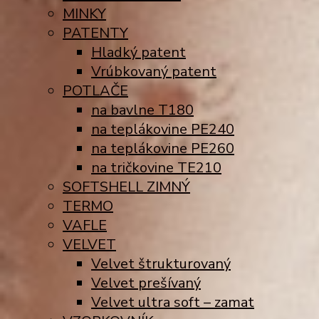
MINKY
PATENTY
Hladký patent
Vrúbkovaný patent
POTLAČE
na bavlne T180
na teplákovine PE240
na teplákovine PE260
na tričkovine TE210
SOFTSHELL ZIMNÝ
TERMO
VAFLE
VELVET
Velvet štrukturovaný
Velvet prešívaný
Velvet ultra soft – zamat