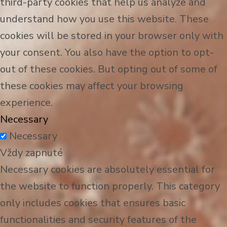
third-party cookies that help us analyze and
understand how you use this website. These
cookies will be stored in your browser only with
your consent. You also have the option to opt-
out of these cookies. But opting out of some of
these cookies may affect your browsing
experience.
Necessary
Necessary
Vždy zapnuté
Necessary cookies are absolutely essential for
the website to function properly. This category
only includes cookies that ensures basic
functionalities and security features of the