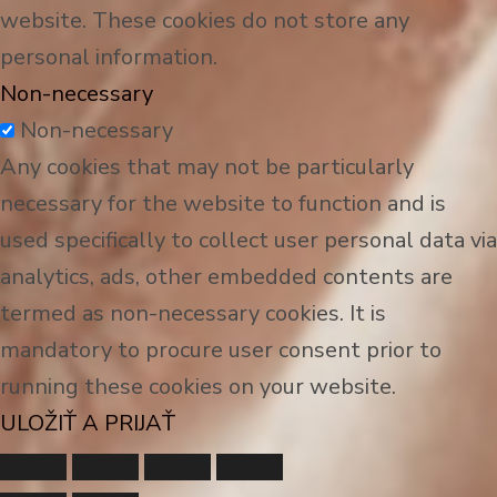
website. These cookies do not store any
personal information.
Non-necessary
Non-necessary
Any cookies that may not be particularly
necessary for the website to function and is
used specifically to collect user personal data via
analytics, ads, other embedded contents are
termed as non-necessary cookies. It is
mandatory to procure user consent prior to
running these cookies on your website.
ULOŽIŤ A PRIJAŤ