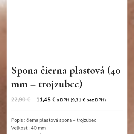
Spona čierna plastová (40
mm – trojzubec)
Original
Current
22,90
€
11,45
€
s DPH (
9,31
€
bez DPH)
price
price
was:
is:
Popis : čierna plastová spona – trojzubec
22,90 €.
11,45 €.
Veľkosť : 40 mm