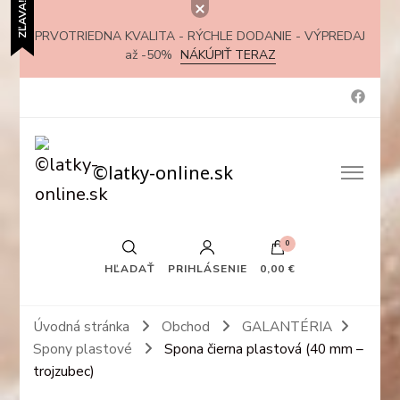
ZĽAVA!
PRVOTRIEDNA KVALITA - RÝCHLE DODANIE - VÝPREDAJ
až -50%
NÁKÚPIŤ TERAZ
©latky-online.sk
0
HĽADAŤ
PRIHLÁSENIE
0,00 €
Úvodná stránka
Obchod
GALANTÉRIA
Spony plastové
Spona čierna plastová (40 mm –
trojzubec)