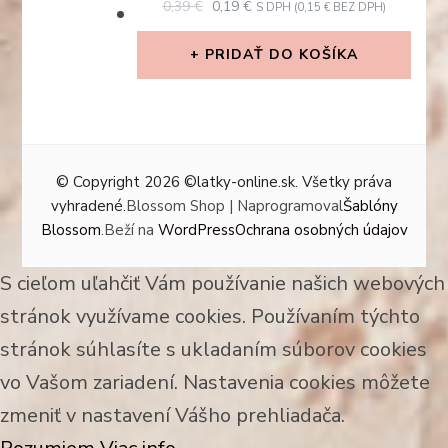
0,39
€
0,19
€
S DPH (
0,15
€
BEZ DPH)
PRICE
PRICE
WAS:
IS:
PRIDAŤ DO KOŠÍKA
0,39 €.
0,19 €.
© Copyright 2026
©latky-online.sk
. Všetky práva
vyhradené.
Blossom Shop | Naprogramoval
Šablóny
Blossom
.Beží na
WordPress
Ochrana osobných údajov
S cieľom uľahčiť Vám používanie našich webových
stránok využívame cookies. Používaním týchto
stránok súhlasíte s ukladaním súborov cookies
vo Vašom zariadení. Nastavenia cookies môžete
zmeniť v nastavení Vášho prehliadača.