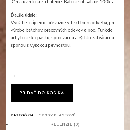
Cena uvedená za balenie. Balenie obsahuje 100ks.
Ďalšie údaje:
Využitie nájdeme prevažne v textilnom odvetví, pri
výrobe batohov, pracovných odevov a pod. Funkcie:
uchytenie k opasku, spojovacou a rýchlo zatváracou
sponou s vysokou pevnosťou.
množstvo
Spona
čierna
PRIDAŤ DO KOŠÍKA
plastová
(40
KATEGÓRIA:
SPONY PLASTOVÉ
mm
RECENZIE (0)