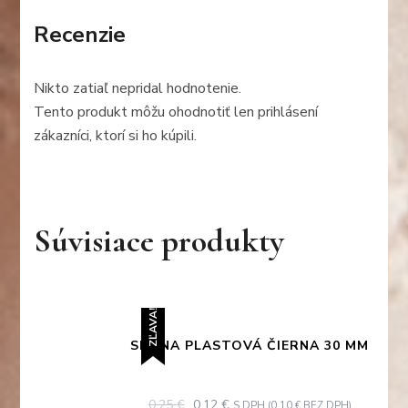
-
trojzubec)
Recenzie
Nikto zatiaľ nepridal hodnotenie.
Tento produkt môžu ohodnotiť len prihlásení
zákazníci, ktorí si ho kúpili.
Súvisiace produkty
ZĽAVA!
SPONA PLASTOVÁ ČIERNA 30 MM
ORIGINAL
CURRENT
0,25
€
0,12
€
S DPH (
0,10
€
BEZ DPH)