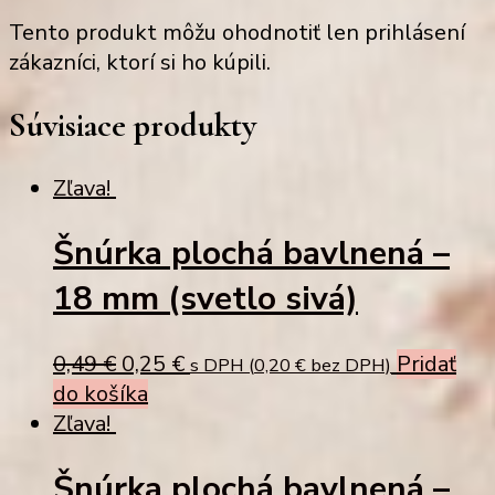
Tento produkt môžu ohodnotiť len prihlásení
zákazníci, ktorí si ho kúpili.
Súvisiace produkty
Zľava!
Šnúrka plochá bavlnená –
18 mm (svetlo sivá)
Original
Current
0,49
€
0,25
€
Pridať
s DPH (
0,20
€
bez DPH)
price
price
do košíka
was:
is:
Zľava!
0,49 €.
0,25 €.
Šnúrka plochá bavlnená –