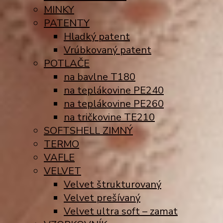
MINKY
PATENTY
Hladký patent
Vrúbkovaný patent
POTLAČE
na bavlne T180
na teplákovine PE240
na teplákovine PE260
na tričkovine TE210
SOFTSHELL ZIMNÝ
TERMO
VAFLE
VELVET
Velvet štrukturovaný
Velvet prešívaný
Velvet ultra soft – zamat