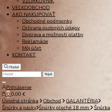
VZORKOVNÍK
VEĽKOOBCHOD
AKO NAKUPOVAŤ
Obchodné podmienky
Ochrana osobných údajov
Doprava a možnosti platby
Reklamácie
Môj účet
KONTAKT
Hľadať
Hľadať:
Zatvoriť
Prihlásenie
vyhľadávanie
0
0,00 €
Úvodná stránka
Obchod
GALANTÉRIA
Šnúrky a pásky
Šnúrky ploché 18 mm
Šnúrka