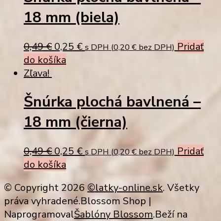
18 mm (biela)
Original
Current
0,49
€
0,25
€
Pridať
s DPH (
0,20
€
bez DPH)
price
price
do košíka
was:
is:
Zľava!
0,49 €.
0,25 €.
Šnúrka plochá bavlnená –
18 mm (čierna)
Original
Current
0,49
€
0,25
€
Pridať
s DPH (
0,20
€
bez DPH)
price
price
do košíka
was:
is:
© Copyright 2026
©latky-online.sk
. Všetky
0,49 €.
0,25 €.
práva vyhradené.
Blossom Shop |
Naprogramoval
Šablóny Blossom
.Beží na