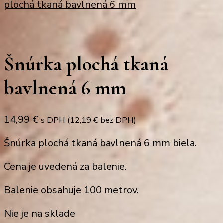
plochá tkaná bavlnená 6 mm
Šnúrka plochá tkaná
bavlnená 6 mm
14,99
€
s DPH (
12,19
€
bez DPH)
Šnúrka plochá tkaná bavlnená 6 mm biela.
Cena je uvedená za balenie.
Balenie obsahuje 100 metrov.
Nie je na sklade