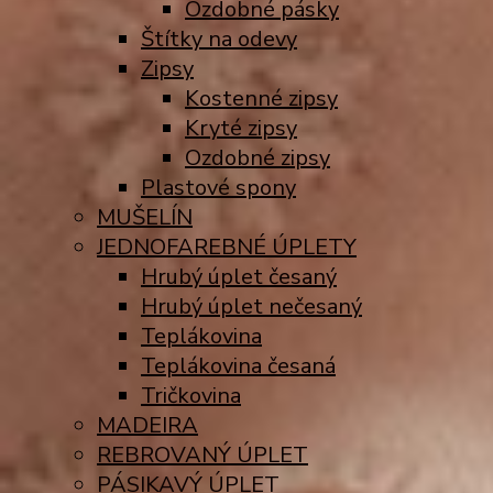
Ozdobné pásky
Štítky na odevy
Zipsy
Kostenné zipsy
Kryté zipsy
Ozdobné zipsy
Plastové spony
MUŠELÍN
JEDNOFAREBNÉ ÚPLETY
Hrubý úplet česaný
Hrubý úplet nečesaný
Teplákovina
Teplákovina česaná
Tričkovina
MADEIRA
REBROVANÝ ÚPLET
PÁSIKAVÝ ÚPLET