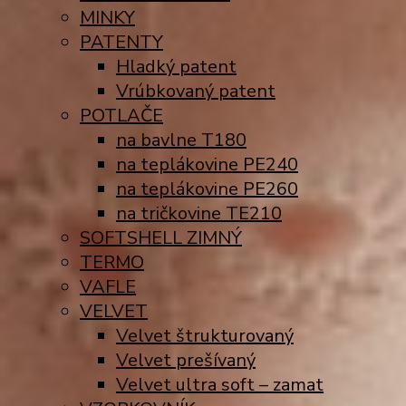
MINKY
PATENTY
Hladký patent
Vrúbkovaný patent
POTLAČE
na bavlne T180
na teplákovine PE240
na teplákovine PE260
na tričkovine TE210
SOFTSHELL ZIMNÝ
TERMO
VAFLE
VELVET
Velvet štrukturovaný
Velvet prešívaný
Velvet ultra soft – zamat