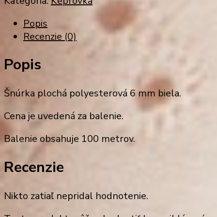
Kategória:
Keprovka
Popis
Recenzie (0)
Popis
Šnúrka plochá polyesterová 6 mm biela.
Cena je uvedená za balenie.
Balenie obsahuje 100 metrov.
Recenzie
Nikto zatiaľ nepridal hodnotenie.