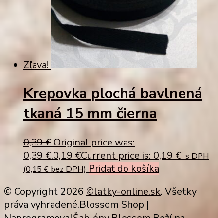
Zľava!
Krepovka plochá bavlnená
tkaná 15 mm čierna
0,39
€
Original price was:
0,39 €.
0,19
€
Current price is: 0,19 €.
s DPH
Pridať do košíka
(
0,15
€
bez DPH)
© Copyright 2026
©latky-online.sk
. Všetky
práva vyhradené.
Blossom Shop |
Naprogramoval
Šablóny Blossom
.Beží na