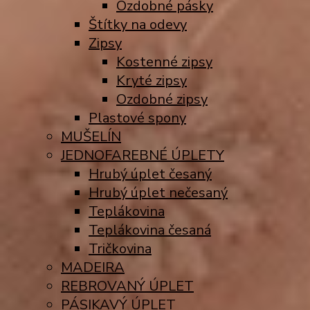
Ozdobné pásky
Štítky na odevy
Zipsy
Kostenné zipsy
Kryté zipsy
Ozdobné zipsy
Plastové spony
MUŠELÍN
JEDNOFAREBNÉ ÚPLETY
Hrubý úplet česaný
Hrubý úplet nečesaný
Teplákovina
Teplákovina česaná
Tričkovina
MADEIRA
REBROVANÝ ÚPLET
PÁSIKAVÝ ÚPLET