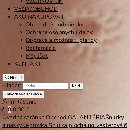
VZORKOVNÍK
VEĽKOOBCHOD
AKO NAKUPOVAŤ
Obchodné podmienky
Ochrana osobných údajov
Doprava a možnosti platby
Reklamácie
Môj účet
KONTAKT
Hľadať
Hľadať:
Zatvoriť vyhľadávanie
Prihlásenie
0
0,00 €
Úvodná stránka
Obchod
GALANTÉRIA
Šnúrky
a pásky
Keprovka
Šnúrka plochá polyesterová 6