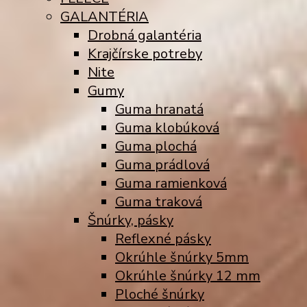
GALANTÉRIA
Drobná galantéria
Krajčírske potreby
Nite
Gumy
Guma hranatá
Guma klobúková
Guma plochá
Guma prádlová
Guma ramienková
Guma traková
Šnúrky, pásky
Reflexné pásky
Okrúhle šnúrky 5mm
Okrúhle šnúrky 12 mm
Ploché šnúrky