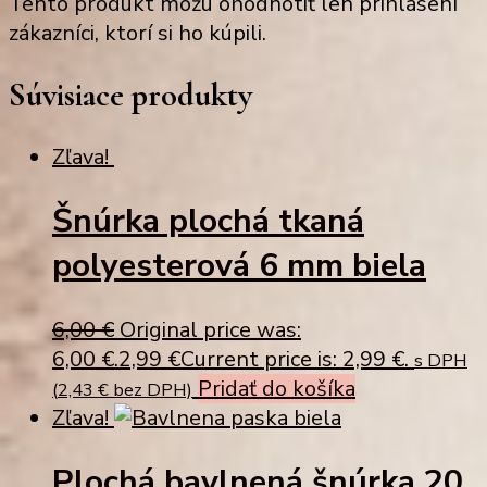
Tento produkt môžu ohodnotiť len prihlásení
zákazníci, ktorí si ho kúpili.
Súvisiace produkty
Zľava!
Šnúrka plochá tkaná
polyesterová 6 mm biela
6,00
€
Original price was:
6,00 €.
2,99
€
Current price is: 2,99 €.
s DPH
Pridať do košíka
(
2,43
€
bez DPH)
Zľava!
Plochá bavlnená šnúrka 20