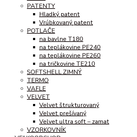
PATENTY
Hladký patent
Vrúbkovaný patent
POTLAČE
na bavlne T180
na teplákovine PE240
na teplákovine PE260
na tričkovine TE210
SOFTSHELL ZIMNÝ
TERMO
VAFLE
VELVET
Velvet štrukturovaný
Velvet prešívaný
Velvet ultra soft – zamat
VZORKOVNÍK