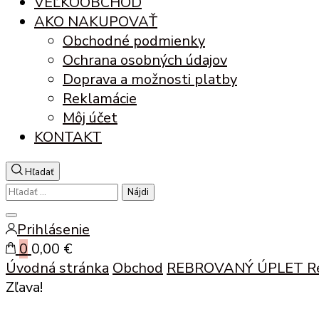
VEĽKOOBCHOD
AKO NAKUPOVAŤ
Obchodné podmienky
Ochrana osobných údajov
Doprava a možnosti platby
Reklamácie
Môj účet
KONTAKT
Hľadať
Hľadať:
Zatvoriť
Prihlásenie
vyhľadávanie
0
0,00 €
Úvodná stránka
Obchod
REBROVANÝ ÚPLET
R
Zľava!