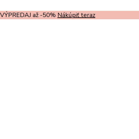
VÝPREDAJ až -50%
Nákúpiť teraz