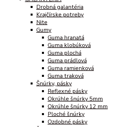
Drobná galantéria
Krajčírske potreby
Nite
Gumy
Guma hranatá
Guma klobúková
Guma plochá
Guma prádlová
Guma ramienková
Guma traková
Šnúrky, pásky
Reflexné pásky
Okrúhle šnúrky 5mm
Okrúhle šnúrky 12 mm
Ploché šnúrky
Ozdobné pásky