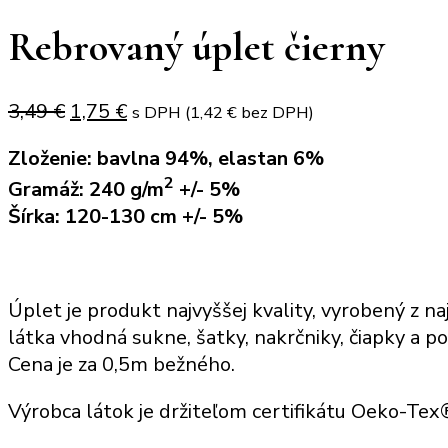
Rebrovaný úplet čierny
Original
Current
3,49
€
1,75
€
s DPH (
1,42
€
bez DPH)
price
price
Zloženie: bavlna 94%, elastan 6%
was:
is:
2
Gramáž: 240 g/m
+/- 5%
3,49 €.
1,75 €.
Šírka: 120-130 cm +/- 5%
Úplet je produkt najvyššej kvality, vyrobený z naj
látka vhodná sukne, šatky, nakrčniky, čiapky a po
Cena je za 0,5m bežného.
Výrobca látok je držiteľom certifikátu Oeko-Te