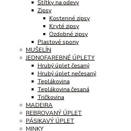
Štítky na odevy
Zipsy
Kostenné zipsy
Kryté zipsy
Ozdobné zipsy
Plastové spony
MUŠELÍN
JEDNOFAREBNÉ ÚPLETY
Hrubý úplet česaný
Hrubý úplet nečesaný
Teplákovina
Teplákovina česaná
Tričkovina
MADEIRA
REBROVANÝ ÚPLET
PÁSIKAVÝ ÚPLET
MINKY