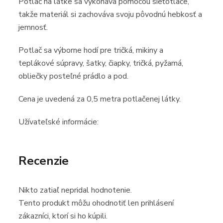
Potlač
na látke sa vykonáva pomocou sieťotlače,
takže
materiál
si zachováva svoju pôvodnú hebkosť a
jemnosť.
Potlač sa výborne hodí
pre tričká, mikiny
a
teplákové súpravy
, šatky,
čiapky, tričká, pyžamá,
obliečky posteľné prádlo a pod
.
Cena je uvedená za
0,5 metra potlačenej látky
.
Užívateľské informácie:
Recenzie
Nikto zatiaľ nepridal hodnotenie.
Tento produkt môžu ohodnotiť len prihlásení
zákazníci, ktorí si ho kúpili.