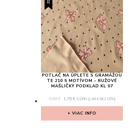
POTLAČ NA ÚPLETE S GRAMÁŽOU
TE 210 S MOTÍVOM – RUŽOVÉ
MAŠLIČKY PODKLAD KL 07
ORIGINAL
CURRENT
3,59
€
1,79
€
S DPH (
1,46
€
BEZ DPH)
PRICE
PRICE
WAS:
IS:
VIAC INFO
3,59 €.
1,79 €.