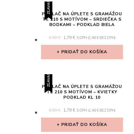
ZĽAVA!
POTLAČ NA ÚPLETE S GRAMÁŽOU
TE 210 S MOTÍVOM – SRDIEČKA S
BODKAMI – PODKLAD BIELA
ORIGINAL
CURRENT
3,59
€
1,79
€
S DPH (
1,46
€
BEZ DPH)
PRICE
PRICE
WAS:
IS:
PRIDAŤ DO KOŠÍKA
3,59 €.
1,79 €.
ZĽAVA!
POTLAČ NA ÚPLETE S GRAMÁŽOU
TE 210 S MOTÍVOM – KVIETKY
PODKLAD KL 10
ORIGINAL
CURRENT
3,59
€
1,79
€
S DPH (
1,46
€
BEZ DPH)
PRICE
PRICE
WAS:
IS:
PRIDAŤ DO KOŠÍKA
3,59 €.
1,79 €.