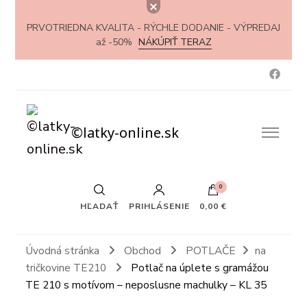
PRVOTRIEDNA KVALITA - RÝCHLE DODANIE - VÝPREDAJ
až -50%
NÁKÚPIŤ TERAZ
©latky-online.sk
0
HĽADAŤ
PRIHLÁSENIE
0,00 €
Úvodná stránka
Obchod
POTLAČE
na
tričkovine TE210
Potlač na úplete s gramážou
TE 210 s motívom – neposlusne machulky – KL 35