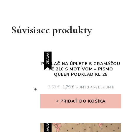
Súvisiace produkty
ZĽAVA!
POTLAČ NA ÚPLETE S GRAMÁŽOU
PE 210 S MOTÍVOM – PÍSMO
QUEEN PODKLAD KL 25
ORIGINAL
CURRENT
3,59
€
1,79
€
S DPH (
1,46
€
BEZ DPH)
PRICE
PRICE
WAS:
IS:
PRIDAŤ DO KOŠÍKA
3,59 €.
1,79 €.
ZĽAVA!