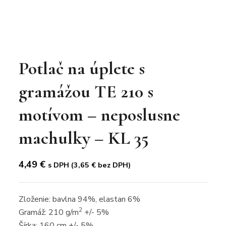
Potlač na úplete s
gramážou TE 210 s
motívom – neposlusne
machulky – KL 35
4,49
€
s DPH (
3,65
€
bez DPH)
Zloženie: bavlna 94%, elastan 6%
2
Gramáž: 210 g/m
+/- 5%
Šírka: 160 cm +/- 5%