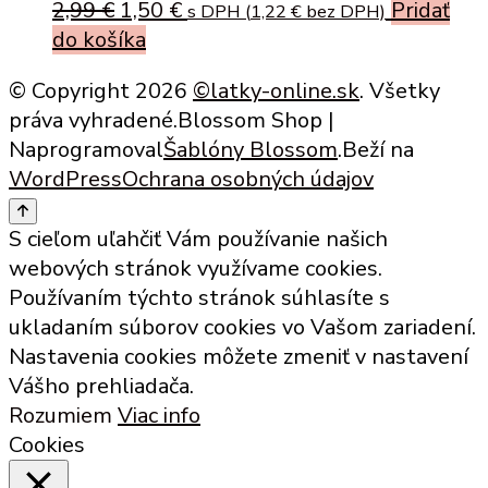
Original
Current
2,99
€
1,50
€
Pridať
s DPH (
1,22
€
bez DPH)
price
price
do košíka
was:
is:
© Copyright 2026
©latky-online.sk
. Všetky
2,99 €.
1,50 €.
práva vyhradené.
Blossom Shop |
Naprogramoval
Šablóny Blossom
.Beží na
WordPress
Ochrana osobných údajov
S cieľom uľahčiť Vám používanie našich
webových stránok využívame cookies.
Používaním týchto stránok súhlasíte s
ukladaním súborov cookies vo Vašom zariadení.
Nastavenia cookies môžete zmeniť v nastavení
Vášho prehliadača.
Rozumiem
Viac info
Cookies