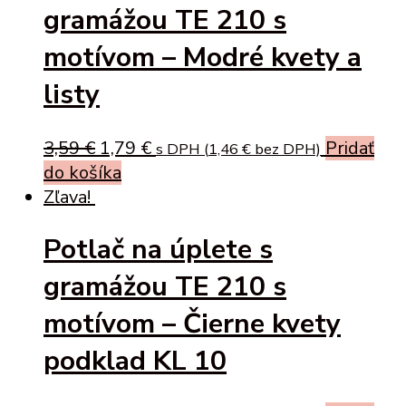
gramážou TE 210 s
motívom – Modré kvety a
listy
Original
Current
3,59
€
1,79
€
Pridať
s DPH (
1,46
€
bez DPH)
price
price
do košíka
was:
is:
Zľava!
3,59 €.
1,79 €.
Potlač na úplete s
gramážou TE 210 s
motívom – Čierne kvety
podklad KL 10