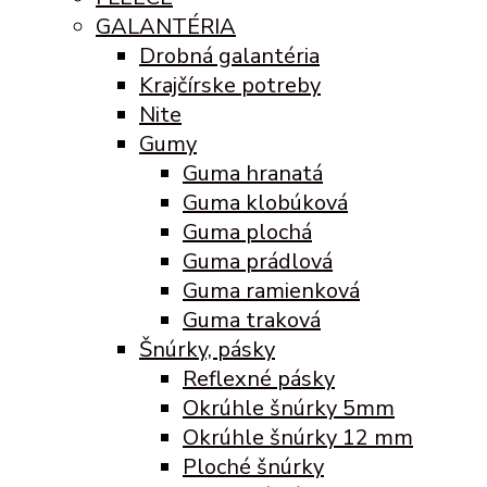
GALANTÉRIA
Drobná galantéria
Krajčírske potreby
Nite
Gumy
Guma hranatá
Guma klobúková
Guma plochá
Guma prádlová
Guma ramienková
Guma traková
Šnúrky, pásky
Reflexné pásky
Okrúhle šnúrky 5mm
Okrúhle šnúrky 12 mm
Ploché šnúrky