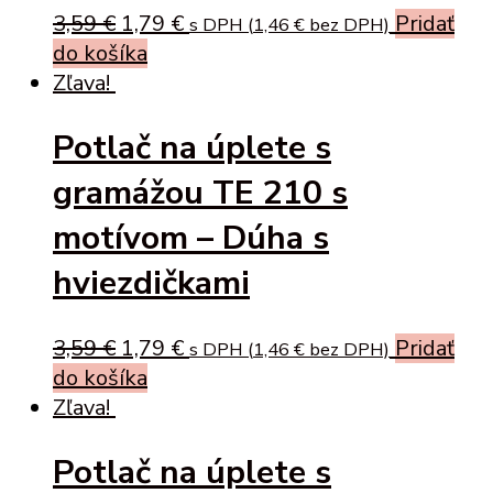
Original
Current
3,59
€
1,79
€
Pridať
s DPH (
1,46
€
bez DPH)
price
price
do košíka
was:
is:
Zľava!
3,59 €.
1,79 €.
Potlač na úplete s
gramážou TE 210 s
motívom – Dúha s
hviezdičkami
Original
Current
3,59
€
1,79
€
Pridať
s DPH (
1,46
€
bez DPH)
price
price
do košíka
was:
is:
Zľava!
3,59 €.
1,79 €.
Potlač na úplete s