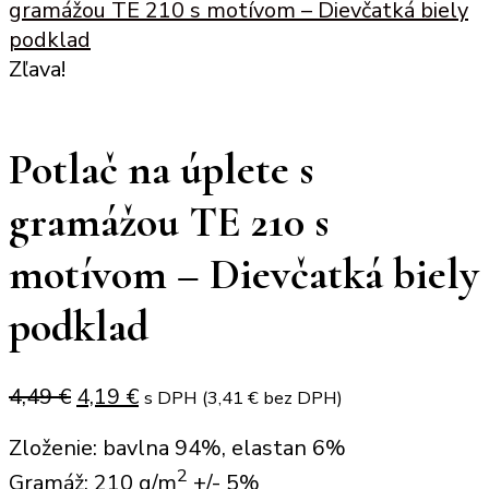
gramážou TE 210 s motívom – Dievčatká biely
podklad
Zľava!
Potlač na úplete s
gramážou TE 210 s
motívom – Dievčatká biely
podklad
Original
Current
4,49
€
4,19
€
s DPH (
3,41
€
bez DPH)
price
price
Zloženie: bavlna 94%, elastan 6%
was:
is:
2
Gramáž: 210 g/m
+/- 5%
4,49 €.
4,19 €.