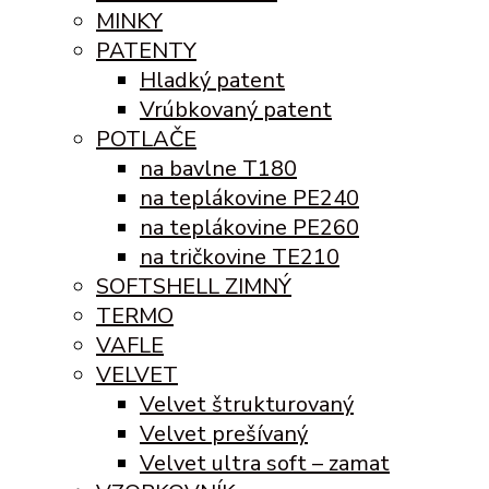
MINKY
PATENTY
Hladký patent
Vrúbkovaný patent
POTLAČE
na bavlne T180
na teplákovine PE240
na teplákovine PE260
na tričkovine TE210
SOFTSHELL ZIMNÝ
TERMO
VAFLE
VELVET
Velvet štrukturovaný
Velvet prešívaný
Velvet ultra soft – zamat