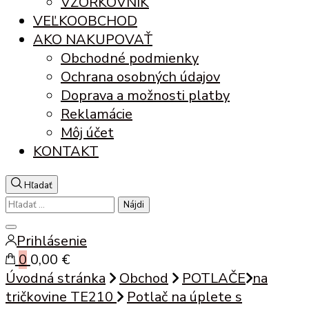
VZORKOVNÍK
VEĽKOOBCHOD
AKO NAKUPOVAŤ
Obchodné podmienky
Ochrana osobných údajov
Doprava a možnosti platby
Reklamácie
Môj účet
KONTAKT
Hľadať
Hľadať:
Zatvoriť
Prihlásenie
vyhľadávanie
0
0,00 €
Úvodná stránka
Obchod
POTLAČE
na
tričkovine TE210
Potlač na úplete s