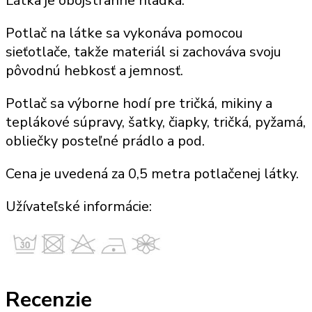
Látka je obojstranne hladká.
Potlač
na látke sa vykonáva pomocou
sieťotlače, takže
materiál
si zachováva svoju
pôvodnú hebkosť a jemnosť.
Potlač sa výborne hodí
pre tričká, mikiny
a
teplákové súpravy
, šatky,
čiapky, tričká, pyžamá,
obliečky posteľné prádlo a pod
.
Cena je uvedená za
0,5 metra potlačenej látky
.
Užívateľské informácie:
Recenzie