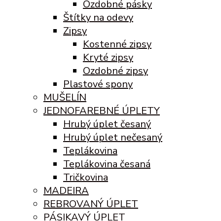
Ozdobné pásky
Štítky na odevy
Zipsy
Kostenné zipsy
Kryté zipsy
Ozdobné zipsy
Plastové spony
MUŠELÍN
JEDNOFAREBNÉ ÚPLETY
Hrubý úplet česaný
Hrubý úplet nečesaný
Teplákovina
Teplákovina česaná
Tričkovina
MADEIRA
REBROVANÝ ÚPLET
PÁSIKAVÝ ÚPLET