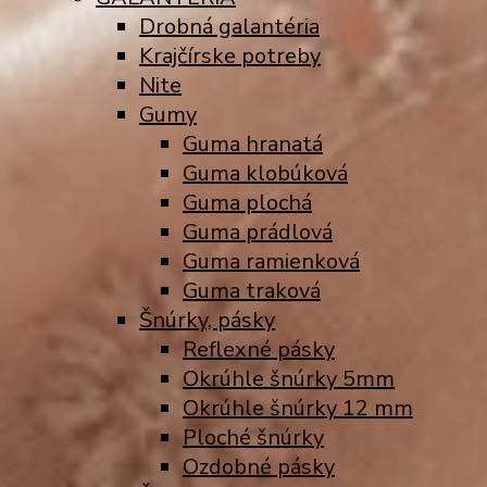
Drobná galantéria
Krajčírske potreby
Nite
Gumy
Guma hranatá
Guma klobúková
Guma plochá
Guma prádlová
Guma ramienková
Guma traková
Šnúrky, pásky
Reflexné pásky
Okrúhle šnúrky 5mm
Okrúhle šnúrky 12 mm
Ploché šnúrky
Ozdobné pásky