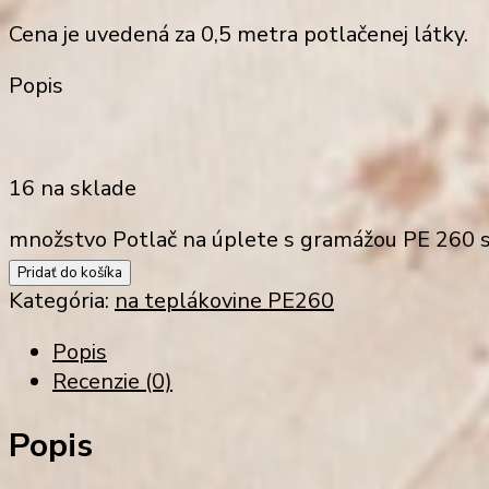
Cena je uvedená za
0,5 metra potlačenej látky
.
Popis
16 na sklade
množstvo Potlač na úplete s gramážou PE 260 s
Pridať do košíka
Kategória:
na teplákovine PE260
Popis
Recenzie (0)
Popis