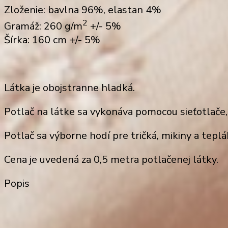
Zloženie: bavlna 96%, elastan 4%
2
Gramáž: 260 g/m
+/- 5%
Šírka: 160 cm +/- 5%
Látka je obojstranne hladká.
Potlač
na látke sa vykonáva pomocou sieťotlače
Potlač sa výborne hodí
pre tričká, mikiny
a
teplá
Cena je uvedená za
0,5 metra potlačenej látky
.
Popis