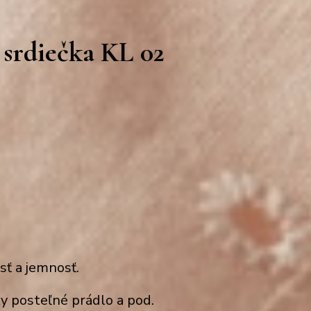
 srdiečka KL 02
sť a jemnosť.
čky posteľné prádlo a pod
.