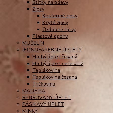
Štítky na odevy
Zipsy
Kostenné zipsy
Kryté zipsy
Ozdobné zipsy
Plastové spony
MUŠELÍN
JEDNOFAREBNÉ ÚPLETY
Hrubý úplet česaný
Hrubý úplet nečesaný
Teplákovina
Teplákovina česaná
Tričkovina
MADEIRA
REBROVANÝ ÚPLET
PÁSIKAVÝ ÚPLET
MINKY