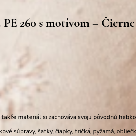
u PE 260 s motívom – Čierne
, takže
materiál
si zachováva svoju pôvodnú hebko
kové súpravy
, šatky,
čiapky, tričká, pyžamá, oblie