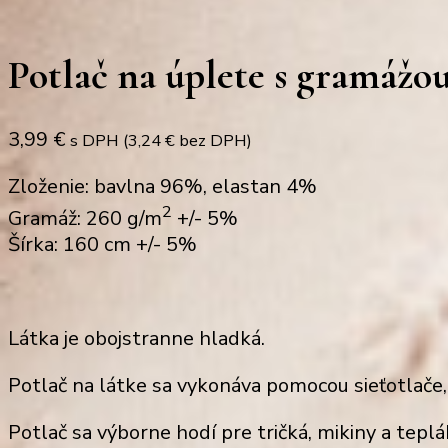
Potlač na úplete s gramážo
3,99
€
s DPH (
3,24
€
bez DPH)
Zloženie: bavlna 96%, elastan 4%
2
Gramáž: 260 g/m
+/- 5%
Šírka: 160 cm +/- 5%
Látka je obojstranne hladká.
Potlač
na látke sa vykonáva pomocou sieťotlače
Potlač sa výborne hodí
pre tričká, mikiny
a
teplá