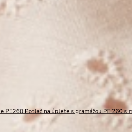
ine PE260
Potlač na úplete s gramážou PE 260 s m