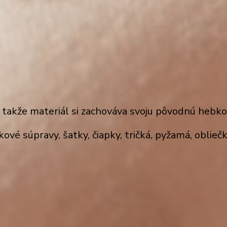
, takže
materiál
si zachováva svoju pôvodnú hebko
kové súpravy
, šatky,
čiapky, tričká, pyžamá, oblie