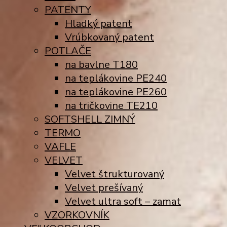
PATENTY
Hladký patent
Vrúbkovaný patent
POTLAČE
na bavlne T180
na teplákovine PE240
na teplákovine PE260
na tričkovine TE210
SOFTSHELL ZIMNÝ
TERMO
VAFLE
VELVET
Velvet štrukturovaný
Velvet prešívaný
Velvet ultra soft – zamat
VZORKOVNÍK