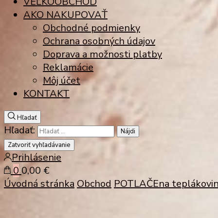
VEĽKOOBCHOD
AKO NAKUPOVAŤ
Obchodné podmienky
Ochrana osobných údajov
Doprava a možnosti platby
Reklamácie
Môj účet
KONTAKT
Hľadať
Hľadať:
Zatvoriť vyhľadávanie
Prihlásenie
0
0,00 €
Úvodná stránka
Obchod
POTLAČE
na teplákov