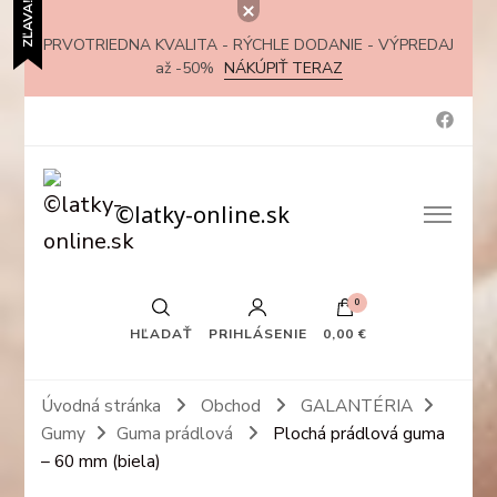
ZĽAVA!
PRVOTRIEDNA KVALITA - RÝCHLE DODANIE - VÝPREDAJ
až -50%
NÁKÚPIŤ TERAZ
©latky-online.sk
0
HĽADAŤ
PRIHLÁSENIE
0,00 €
Úvodná stránka
Obchod
GALANTÉRIA
Gumy
Guma prádlová
Plochá prádlová guma
– 60 mm (biela)