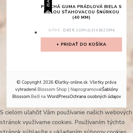
ZĽAVA!
PLOCHÁ GUMA PRÁDLOVÁ BIELA S
BIELOU SŤAHOVACOU ŠNÚRKOU
(40 MM)
ORIGINAL
CURRENT
0,79
€
0,40
€
S DPH (
0,33
€
BEZ DPH)
PRICE
PRICE
WAS:
IS:
PRIDAŤ DO KOŠÍKA
0,79 €.
0,40 €.
© Copyright 2026
©latky-online.sk
. Všetky práva
vyhradené.
Blossom Shop | Naprogramoval
Šablóny
Blossom
.Beží na
WordPress
Ochrana osobných údajov
S cieľom uľahčiť Vám používanie našich webových
stránok využívame cookies. Používaním týchto
stránok súhlasíte s ukladaním súborov cookies