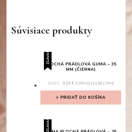
Súvisiace produkty
ZĽAVA!
PLOCHÁ PRÁDLOVÁ GUMA – 35
MM (ČIERNA)
ORIGINAL
CURRENT
0,39
€
0,19
€
S DPH (
0,15
€
BEZ DPH)
PRICE
PRICE
WAS:
IS:
PRIDAŤ DO KOŠÍKA
0,39 €.
0,19 €.
ZĽAVA!
GUMA PLOCHÁ PRÁDLOVÁ – 25