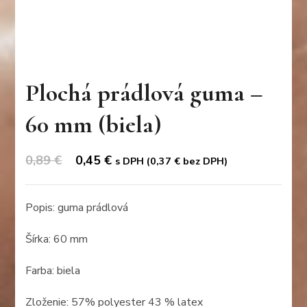
Plochá prádlová guma –
60 mm (biela)
Original
Current
0,89
€
0,45
€
s DPH (
0,37
€
bez DPH)
price
price
was:
is:
Popis: guma prádlová
0,89 €.
0,45 €.
Šírka: 60 mm
Farba: biela
Zloženie: 57% polyester 43 % latex