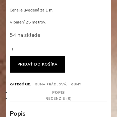
Cena je uvedená za 1 m.
V balení 25 metrov.
54 na sklade
množstvo
Plochá
prádlová
PRIDAŤ DO KOŠÍKA
guma
-
KATEGÓRIE:
GUMA PRÁDLOVÁ
,
GUMY
60
POPIS
mm
RECENZIE (0)
(biela)
Popis