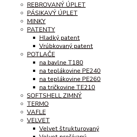
REBROVANÝ ÚPLET
PÁSIKAVÝ ÚPLET
MINKY
PATENTY
Hladký patent
Vrúbkovaný patent
POTLAČE
na bavlne T180
na teplákovine PE240
na teplákovine PE260
na tričkovine TE210
SOFTSHELL ZIMNÝ
TERMO
VAFLE
VELVET
Velvet štrukturovaný
Velvet prešívaný