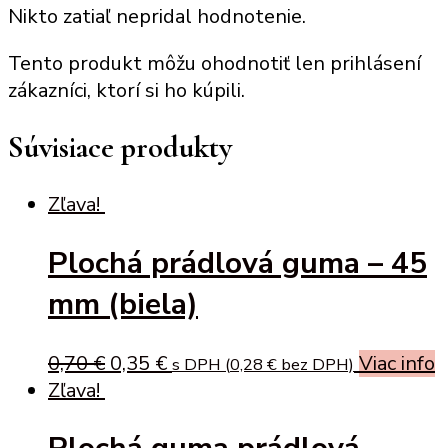
Nikto zatiaľ nepridal hodnotenie.
Tento produkt môžu ohodnotiť len prihlásení
zákazníci, ktorí si ho kúpili.
Súvisiace produkty
Zľava!
Plochá prádlová guma – 45
mm (biela)
Original
Current
0,70
€
0,35
€
Viac info
s DPH (
0,28
€
bez DPH)
price
price
Zľava!
was:
is:
0,70 €.
0,35 €.