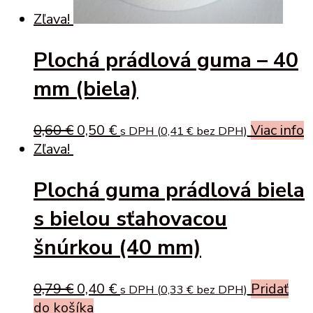
Zľava!
Plochá prádlová guma – 40
mm (biela)
Original
Current
0,60
€
0,50
€
Viac info
s DPH (
0,41
€
bez DPH)
price
price
Zľava!
was:
is:
Plochá guma prádlová biela
0,60 €.
0,50 €.
s bielou sťahovacou
šnúrkou (40 mm)
Original
Current
0,79
€
0,40
€
Pridať
s DPH (
0,33
€
bez DPH)
price
price
do košíka