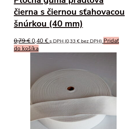
Plochá guma prádlová
čierna s čiernou sťahovacou
šnúrkou (40 mm)
Original
Current
0,79
€
0,40
€
Pridať
s DPH (
0,33
€
bez DPH)
price
price
do košíka
was:
is:
0,79 €.
0,40 €.