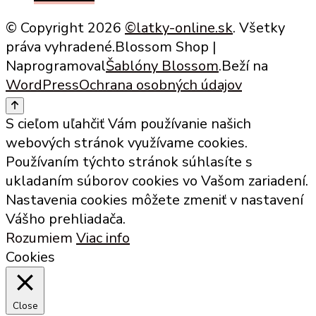
was:
is:
© Copyright 2026
©latky-online.sk
. Všetky
0,79 €.
0,40 €.
práva vyhradené.
Blossom Shop |
Naprogramoval
Šablóny Blossom
.Beží na
WordPress
Ochrana osobných údajov
S cieľom uľahčiť Vám používanie našich
webových stránok využívame cookies.
Používaním týchto stránok súhlasíte s
ukladaním súborov cookies vo Vašom zariadení.
Nastavenia cookies môžete zmeniť v nastavení
Vášho prehliadača.
Rozumiem
Viac info
Cookies
Close