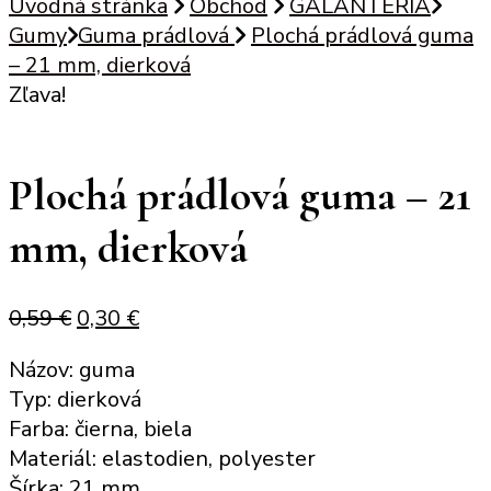
Úvodná stránka
Obchod
GALANTÉRIA
Gumy
Guma prádlová
Plochá prádlová guma
– 21 mm, dierková
Zľava!
Plochá prádlová guma – 21
mm, dierková
Original
Current
0,59
€
0,30
€
price
price
Názov: guma
was:
is:
Typ: dierková
0,59 €.
0,30 €.
Farba: čierna, biela
Materiál: elastodien, polyester
Šírka: 21 mm