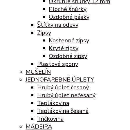
Okrúhle šnúrky 12 mm
Ploché šnúrky
Ozdobné pásky
Štítky na odevy
Zipsy
Kostenné zipsy
Kryté zipsy
Ozdobné zipsy
Plastové spony
MUŠELÍN
JEDNOFAREBNÉ ÚPLETY
Hrubý úplet česaný
Hrubý úplet nečesaný
Teplákovina
Teplákovina česaná
Tričkovina
MADEIRA