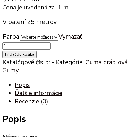
Cena je uvedená za 1 m.
V balení 25 metrov.
Farba
Vymazať
množstvo
Plochá
Pridať do košíka
prádlová
Katalógové číslo:
-
Kategórie:
Guma prádlová
,
guma
Gumy
-
Popis
21
Ďalšie informácie
mm,
Recenzie (0)
dierková
Popis