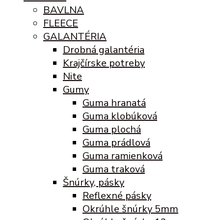
BAVLNA
FLEECE
GALANTÉRIA
Drobná galantéria
Krajčírske potreby
Nite
Gumy
Guma hranatá
Guma klobúková
Guma plochá
Guma prádlová
Guma ramienková
Guma traková
Šnúrky, pásky
Reflexné pásky
Okrúhle šnúrky 5mm