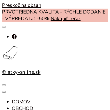
Preskoč na obsah
PRVOTRIEDNA KVALITA - RÝCHLE DODANIE
- VÝPREDAJ až -50%
Nákúpiť teraz
©latky-online.sk
DOMOV
OBCHOD