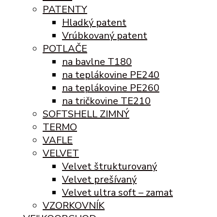
PATENTY
Hladký patent
Vrúbkovaný patent
POTLAČE
na bavlne T180
na teplákovine PE240
na teplákovine PE260
na tričkovine TE210
SOFTSHELL ZIMNÝ
TERMO
VAFLE
VELVET
Velvet štrukturovaný
Velvet prešívaný
Velvet ultra soft – zamat
VZORKOVNÍK