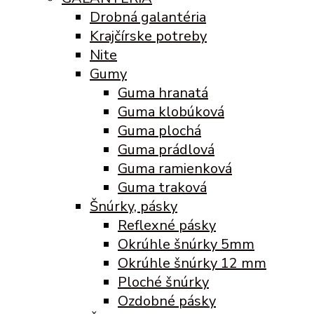
Drobná galantéria
Krajčírske potreby
Nite
Gumy
Guma hranatá
Guma klobúková
Guma plochá
Guma prádlová
Guma ramienková
Guma traková
Šnúrky, pásky
Reflexné pásky
Okrúhle šnúrky 5mm
Okrúhle šnúrky 12 mm
Ploché šnúrky
Ozdobné pásky