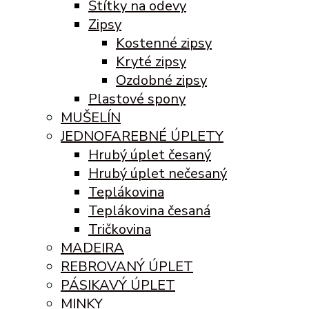
Štítky na odevy
Zipsy
Kostenné zipsy
Kryté zipsy
Ozdobné zipsy
Plastové spony
MUŠELÍN
JEDNOFAREBNÉ ÚPLETY
Hrubý úplet česaný
Hrubý úplet nečesaný
Teplákovina
Teplákovina česaná
Tričkovina
MADEIRA
REBROVANÝ ÚPLET
PÁSIKAVÝ ÚPLET
MINKY