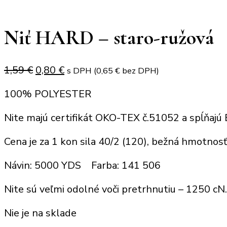
Niť HARD – staro-ružová
Original
Current
1,59
€
0,80
€
s DPH (
0,65
€
bez DPH)
price
price
100% POLYESTER
was:
is:
1,59 €.
0,80 €.
Nite majú certifikát OKO-TEX č.51052 a spĺňajú
Cena je za 1 kon sila 40/2 (120), bežná hmotnos
Návin: 5000 YDS Farba: 141 506
Nite sú veľmi odolné voči pretrhnutiu – 1250 cN.
Nie je na sklade