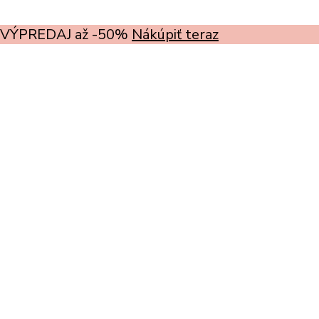
VÝPREDAJ až -50%
Nákúpiť teraz