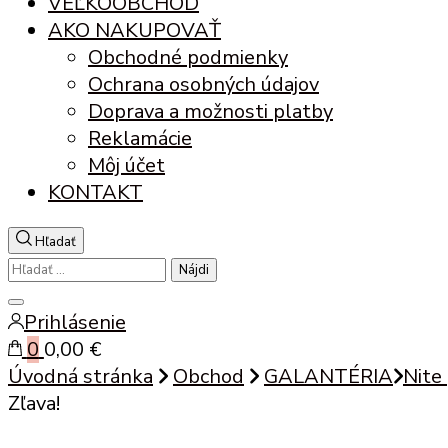
VEĽKOOBCHOD
AKO NAKUPOVAŤ
Obchodné podmienky
Ochrana osobných údajov
Doprava a možnosti platby
Reklamácie
Môj účet
KONTAKT
Hľadať
Hľadať:
Zatvoriť
Prihlásenie
vyhľadávanie
0
0,00 €
Úvodná stránka
Obchod
GALANTÉRIA
Nite
Zľava!