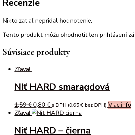
Recenzie
Nikto zatiaľ nepridal hodnotenie.
Tento produkt môžu ohodnotiť len prihlásení zákaz
Súvisiace produkty
Zľava!
Niť HARD smaragdová
Original
Current
1,59
€
0,80
€
Viac info
s DPH (
0,65
€
bez DPH)
price
price
Zľava!
was:
is:
Niť HARD – čierna
1,59 €.
0,80 €.