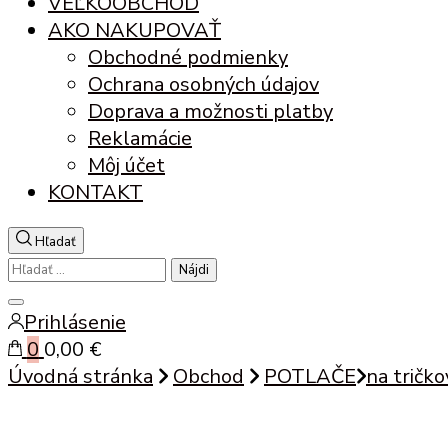
VEĽKOOBCHOD
AKO NAKUPOVAŤ
Obchodné podmienky
Ochrana osobných údajov
Doprava a možnosti platby
Reklamácie
Môj účet
KONTAKT
Hľadať
Hľadať:
Zatvoriť
Prihlásenie
vyhľadávanie
0
0,00 €
Úvodná stránka
Obchod
POTLAČE
na tričk