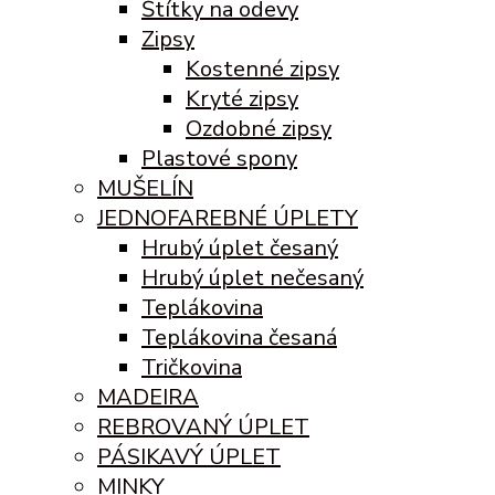
Štítky na odevy
Zipsy
Kostenné zipsy
Kryté zipsy
Ozdobné zipsy
Plastové spony
MUŠELÍN
JEDNOFAREBNÉ ÚPLETY
Hrubý úplet česaný
Hrubý úplet nečesaný
Teplákovina
Teplákovina česaná
Tričkovina
MADEIRA
REBROVANÝ ÚPLET
PÁSIKAVÝ ÚPLET
MINKY