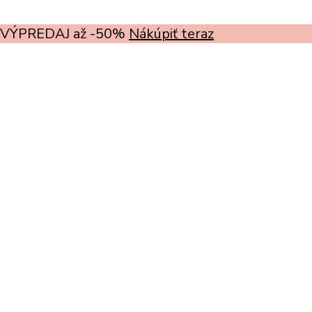
VÝPREDAJ až -50%
Nákúpiť teraz