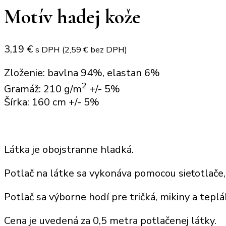
Motív hadej kože
3,19
€
s DPH (
2,59
€
bez DPH)
Zloženie: bavlna 94%, elastan 6%
2
Gramáž: 210 g/m
+/- 5%
Šírka: 160 cm +/- 5%
Látka je obojstranne hladká.
Potlač
na látke sa vykonáva pomocou sieťotlače
Potlač sa výborne hodí
pre tričká, mikiny
a
teplá
Cena je uvedená za
0,5 metra potlačenej látky
.