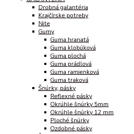
Drobná galantéria
Krajčírske potreby
Nite
Gumy
Guma hranatá
Guma klobúková
Guma plochá
Guma prádlová
Guma ramienková
Guma traková
Šnúrky, pásky
Reflexné pásky
Okrúhle šnúrky 5mm
Okrúhle šnúrky 12 mm
Ploché šnúrky
Ozdobné pásky