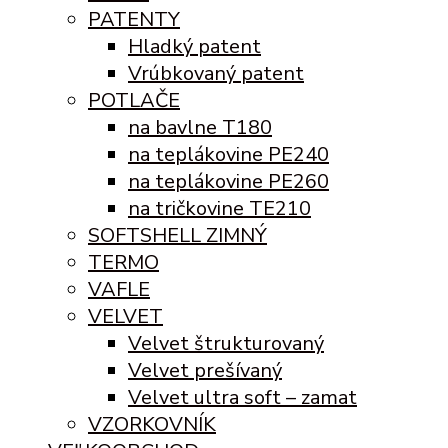
PATENTY
Hladký patent
Vrúbkovaný patent
POTLAČE
na bavlne T180
na teplákovine PE240
na teplákovine PE260
na tričkovine TE210
SOFTSHELL ZIMNÝ
TERMO
VAFLE
VELVET
Velvet štrukturovaný
Velvet prešívaný
Velvet ultra soft – zamat
VZORKOVNÍK