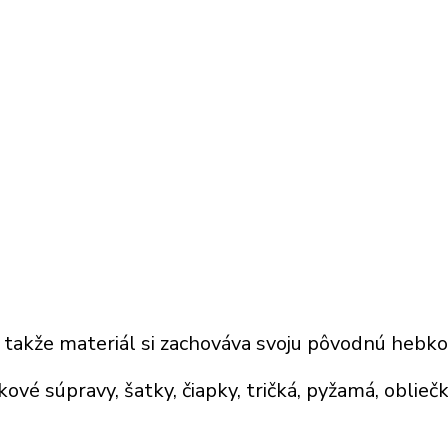
, takže
materiál
si zachováva svoju pôvodnú hebko
kové súpravy
, šatky,
čiapky, tričká, pyžamá, oblie