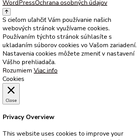
WordPress
Ochrana osobných údajov
The
options
S cieľom uľahčiť Vám používanie našich
may
webových stránok využívame cookies.
be
Používaním týchto stránok súhlasíte s
chosen
ukladaním súborov cookies vo Vašom zariadení.
on
Nastavenia cookies môžete zmeniť v nastavení
the
Vášho prehliadača.
product
Rozumiem
Viac info
page
Cookies
Close
Privacy Overview
This website uses cookies to improve your