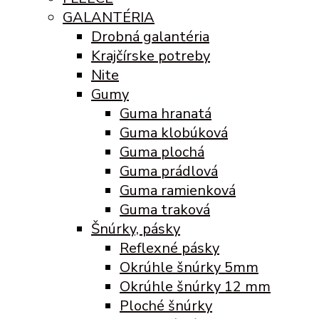
GALANTÉRIA
Drobná galantéria
Krajčírske potreby
Nite
Gumy
Guma hranatá
Guma klobúková
Guma plochá
Guma prádlová
Guma ramienková
Guma traková
Šnúrky, pásky
Reflexné pásky
Okrúhle šnúrky 5mm
Okrúhle šnúrky 12 mm
Ploché šnúrky