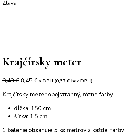
Zľava!
Krajčírsky meter
Original
Current
3,49
€
0,45
€
s DPH (
0,37
€
bez DPH)
price
price
Krajčírsky meter obojstranný, rôzne farby
was:
is:
3,49 €.
0,45 €.
dĺžka: 150 cm
šírka: 1,5 cm
1 balenie obsahuje 5 ks metrov z každej farby