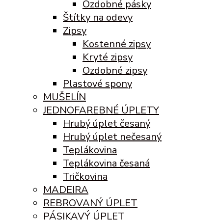
Ozdobné pásky
Štítky na odevy
Zipsy
Kostenné zipsy
Kryté zipsy
Ozdobné zipsy
Plastové spony
MUŠELÍN
JEDNOFAREBNÉ ÚPLETY
Hrubý úplet česaný
Hrubý úplet nečesaný
Teplákovina
Teplákovina česaná
Tričkovina
MADEIRA
REBROVANÝ ÚPLET
PÁSIKAVÝ ÚPLET