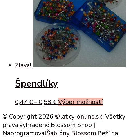
Zľava!
Špendlíky
This
0,47
€
–
0,58
€
Výber možností
product
© Copyright 2026
©latky-online.sk
. Všetky
has
práva vyhradené.
Blossom Shop |
multiple
Naprogramoval
Šablóny Blossom
.Beží na
variants.