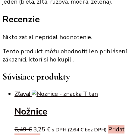
jeden (biela, žltá, ružová, modra, zelená).
Recenzie
Nikto zatiaľ nepridal hodnotenie.
Tento produkt môžu ohodnotiť len prihlásení
zákazníci, ktorí si ho kúpili.
Súvisiace produkty
Zľava!
Nožnice
Original
Current
6,49
€
3,25
€
Pridať
s DPH (
2,64
€
bez DPH)