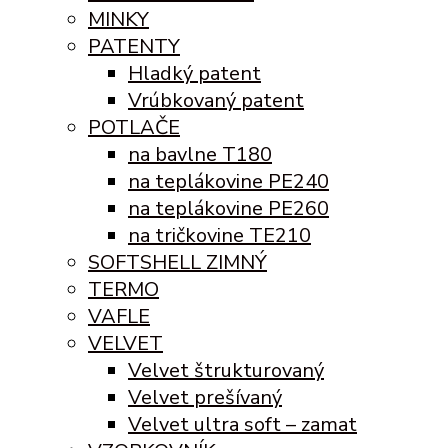
MINKY
PATENTY
Hladký patent
Vrúbkovaný patent
POTLAČE
na bavlne T180
na teplákovine PE240
na teplákovine PE260
na tričkovine TE210
SOFTSHELL ZIMNÝ
TERMO
VAFLE
VELVET
Velvet štrukturovaný
Velvet prešívaný
Velvet ultra soft – zamat