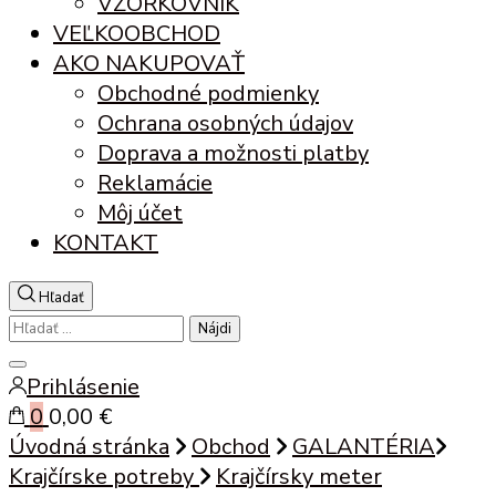
VZORKOVNÍK
VEĽKOOBCHOD
AKO NAKUPOVAŤ
Obchodné podmienky
Ochrana osobných údajov
Doprava a možnosti platby
Reklamácie
Môj účet
KONTAKT
Hľadať
Hľadať:
Zatvoriť
Prihlásenie
vyhľadávanie
0
0,00 €
Úvodná stránka
Obchod
GALANTÉRIA
Krajčírske potreby
Krajčírsky meter