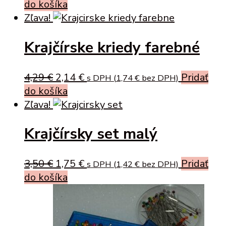
price
price
do košíka
was:
is:
Zľava!
6,49 €.
3,25 €.
Krajčírske kriedy farebné
Original
Current
4,29
€
2,14
€
Pridať
s DPH (
1,74
€
bez DPH)
price
price
do košíka
was:
is:
Zľava!
4,29 €.
2,14 €.
Krajčírsky set malý
Original
Current
3,50
€
1,75
€
Pridať
s DPH (
1,42
€
bez DPH)
price
price
do košíka
was:
is:
3,50 €.
1,75 €.