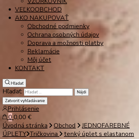
VZORKOVNÍK
VEĽKOOBCHOD
AKO NAKUPOVAŤ
Obchodné podmienky
Ochrana osobných údajov
Doprava a možnosti platby
Reklamácie
Môj účet
KONTAKT
Hľadať
Hľadať:
Zatvoriť vyhľadávanie
Prihlásenie
0
0,00 €
Úvodná stránka
Obchod
JEDNOFAREBNÉ
ÚPLETY
Tričkovina
tenký úplet s elastanom