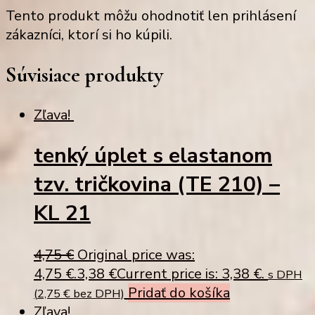
Tento produkt môžu ohodnotiť len prihlásení
zákazníci, ktorí si ho kúpili.
Súvisiace produkty
Zľava!
tenký úplet s elastanom
tzv. tričkovina (TE 210) –
KL 21
4,75
€
Original price was:
4,75 €.
3,38
€
Current price is: 3,38 €.
s DPH
Pridať do košíka
(
2,75
€
bez DPH)
Zľava!