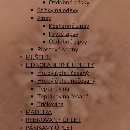
Ozdobné pásky
Štítky na odevy
Zipsy
Kostenné zipsy
Kryté zipsy
Ozdobné zipsy
Plastové spony
MUŠELÍN
JEDNOFAREBNÉ ÚPLETY
Hrubý úplet česaný
Hrubý úplet nečesaný
Teplákovina
Teplákovina česaná
Tričkovina
MADEIRA
REBROVANÝ ÚPLET
PÁSIKAVÝ ÚPLET