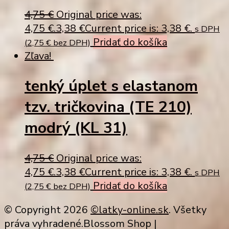
4,75
€
Original price was:
4,75 €.
3,38
€
Current price is: 3,38 €.
s DPH
Pridať do košíka
(
2,75
€
bez DPH)
Zľava!
tenký úplet s elastanom
tzv. tričkovina (TE 210)
modrý (KL 31)
4,75
€
Original price was:
4,75 €.
3,38
€
Current price is: 3,38 €.
s DPH
Pridať do košíka
(
2,75
€
bez DPH)
© Copyright 2026
©latky-online.sk
. Všetky
práva vyhradené.
Blossom Shop |