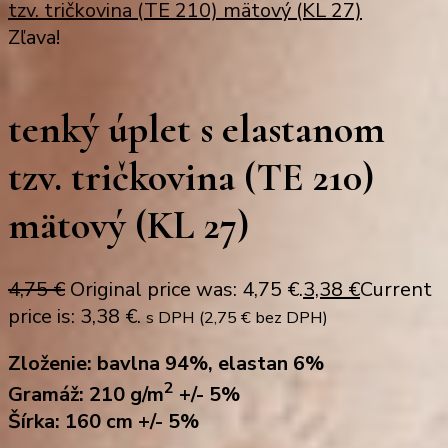
tzv. tričkovina (TE 210) mätový (KL 27)
Zľava!
tenký úplet s elastanom
tzv. tričkovina (TE 210)
mätový (KL 27)
4,75
€
Original price was: 4,75 €.
3,38
€
Current
price is: 3,38 €.
s DPH (
2,75
€
bez DPH)
Zloženie: bavlna 94%, elastan 6%
2
Gramáž: 210 g/m
+/- 5%
Šírka: 160 cm +/- 5%