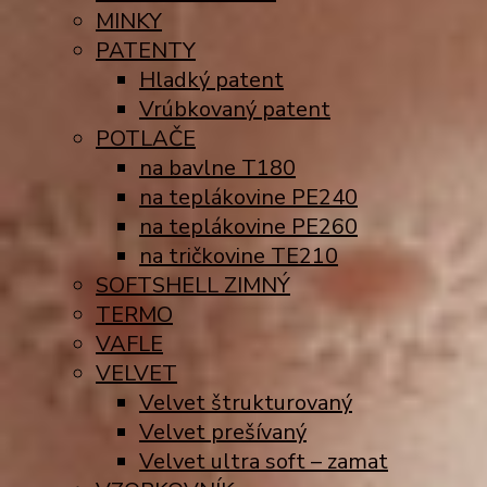
MINKY
PATENTY
Hladký patent
Vrúbkovaný patent
POTLAČE
na bavlne T180
na teplákovine PE240
na teplákovine PE260
na tričkovine TE210
SOFTSHELL ZIMNÝ
TERMO
VAFLE
VELVET
Velvet štrukturovaný
Velvet prešívaný
Velvet ultra soft – zamat