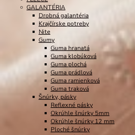
GALANTÉRIA
Drobná galantéria
Krajčírske potreby
Nite
Gumy
Guma hranatá
Guma klobúková
Guma plochá
Guma prádlová
Guma ramienková
Guma traková
Šnúrky, pásky
Reflexné pásky
Okrúhle šnúrky 5mm
Okrúhle šnúrky 12 mm
Ploché šnúrky