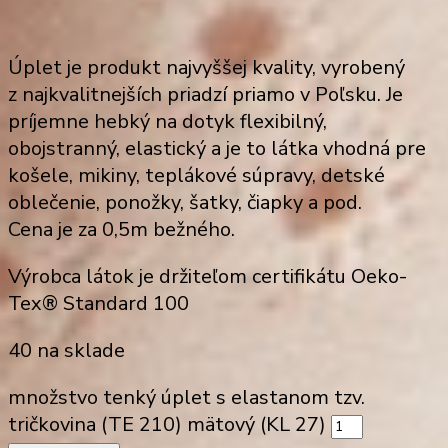
Úplet je produkt najvyššej kvality, vyrobený
z najkvalitnejších priadzí priamo v Poľsku. Je
príjemne hebký na dotyk flexibilný,
obojstranný, elastický a je to látka vhodná pre
košele, mikiny, teplákové súpravy, detské
oblečenie, ponožky, šatky, čiapky a pod.
Cena je za 0,5m bežného.
Výrobca látok je držiteľom certifikátu Oeko-
Tex® Standard 100
40 na sklade
množstvo tenký úplet s elastanom tzv.
tričkovina (TE 210) mätový (KL 27)