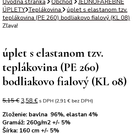
Úvodná stránka
Obchod
JEDNOFAREBNÉ
ÚPLETY
Teplákovina
úplet s elastanom tzv.
teplákovina (PE 260) bodliakovo fialový (KL 08)
Zľava!
úplet s elastanom tzv.
teplákovina (PE 260)
bodliakovo fialový (KL 08)
Original
Current
5,15
€
3,58
€
s DPH (
2,91
€
bez DPH)
price
price
Zloženie: bavlna 96%, elastan 4%
was:
is:
Gramáž: 260g/m2 +/- 5%
5,15 €.
3,58 €.
Šírka: 160 cm +/- 5%