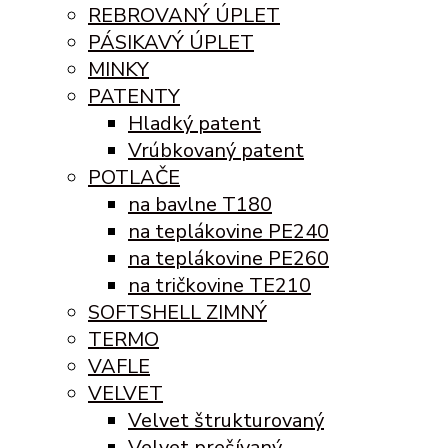
REBROVANÝ ÚPLET
PÁSIKAVÝ ÚPLET
MINKY
PATENTY
Hladký patent
Vrúbkovaný patent
POTLAČE
na bavlne T180
na teplákovine PE240
na teplákovine PE260
na tričkovine TE210
SOFTSHELL ZIMNÝ
TERMO
VAFLE
VELVET
Velvet štrukturovaný
Velvet prešívaný