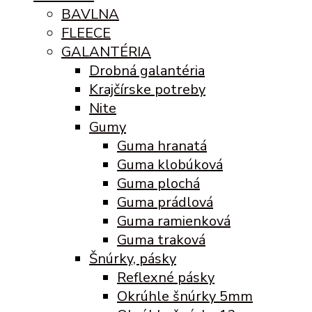
BAVLNA
FLEECE
GALANTÉRIA
Drobná galantéria
Krajčírske potreby
Nite
Gumy
Guma hranatá
Guma klobúková
Guma plochá
Guma prádlová
Guma ramienková
Guma traková
Šnúrky, pásky
Reflexné pásky
Okrúhle šnúrky 5mm