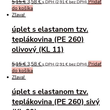
Original
Current
5,15
€
3,58
€
Pridať
s DPH (
2,91
€
bez DPH)
price
price
do košíka
was:
is:
Zľava!
5,15 €.
3,58 €.
úplet s elastanom tzv.
teplákovina (PE 260)
olivový (KL 11)
Original
Current
5,15
€
3,58
€
Pridať
s DPH (
2,91
€
bez DPH)
price
price
do košíka
was:
is:
Zľava!
5,15 €.
3,58 €.
úplet s elastanom tzv.
teplákovina (PE 260) sivý