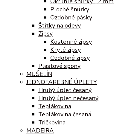
Okrúhle šnúrky 12 mm
Ploché šnúrky
Ozdobné pásky
Štítky na odevy
Zipsy
Kostenné zipsy
Kryté zipsy
Ozdobné zipsy
Plastové spony
MUŠELÍN
JEDNOFAREBNÉ ÚPLETY
Hrubý úplet česaný
Hrubý úplet nečesaný
Teplákovina
Teplákovina česaná
Tričkovina
MADEIRA