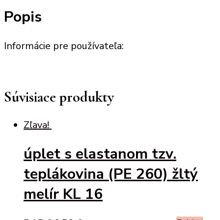
teplákovina
Popis
(PE
260)
bodliakovo
Informácie pre používateľa:
fialový
(KL
08)
Súvisiace produkty
Zľava!
úplet s elastanom tzv.
teplákovina (PE 260) žltý
melír KL 16