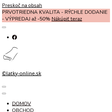
Preskoč na obsah
PRVOTRIEDNA KVALITA - RÝCHLE DODANIE
- VÝPREDAJ až -50%
Nákúpiť teraz
©latky-online.sk
DOMOV
OBCHOD