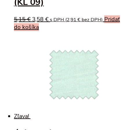
(KL 09)
Original
Current
5,15
€
3,58
€
Pridať
s DPH (
2,91
€
bez DPH)
price
price
do košíka
was:
is:
5,15 €.
3,58 €.
Zľava!