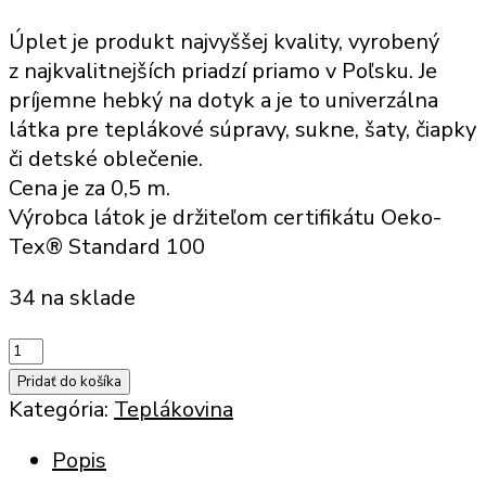
Úplet je produkt najvyššej kvality, vyrobený
z najkvalitnejších priadzí priamo v Poľsku. Je
príjemne hebký na dotyk a je to univerzálna
látka pre teplákové súpravy, sukne, šaty, čiapky
či detské oblečenie.
Cena je za 0,5 m.
Výrobca látok je držiteľom certifikátu Oeko-
Tex® Standard 100
34 na sklade
množstvo
úplet
Pridať do košíka
s
Kategória:
Teplákovina
elastanom
Popis
tzv.