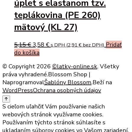
úplet s elastanom tzv.
teplákovina (PE 260)
mätový (KL 27)
Original
Current
5,15
€
3,58
€
Pridať
s DPH (
2,91
€
bez DPH)
price
price
do košíka
was:
is:
© Copyright 2026
©latky-online.sk
. Všetky
5,15 €.
3,58 €.
práva vyhradené.
Blossom Shop |
Naprogramoval
Šablóny Blossom
.Beží na
WordPress
Ochrana osobných údajov
S cieľom uľahčiť Vám používanie našich
webových stránok využívame cookies.
Používaním týchto stránok súhlasíte s
ukladaním súborov cookies vo Vašom zariadení.