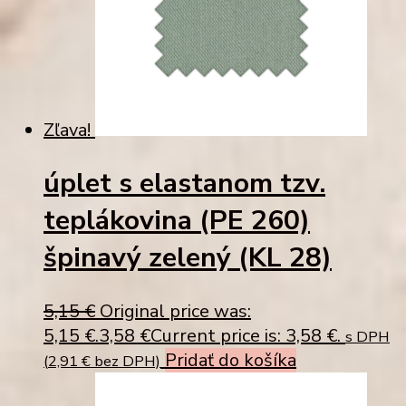
Zľava!
úplet s elastanom tzv.
teplákovina (PE 260)
špinavý zelený (KL 28)
5,15
€
Original price was:
5,15 €.
3,58
€
Current price is: 3,58 €.
s DPH
Pridať do košíka
(
2,91
€
bez DPH)