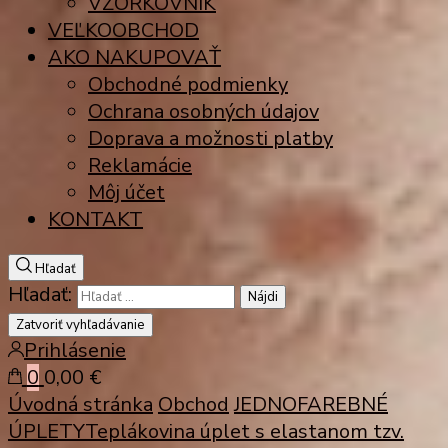
VZORKOVNÍK
VEĽKOOBCHOD
AKO NAKUPOVAŤ
Obchodné podmienky
Ochrana osobných údajov
Doprava a možnosti platby
Reklamácie
Môj účet
KONTAKT
Hľadať
Hľadať:
Zatvoriť vyhľadávanie
Prihlásenie
0
0,00 €
Úvodná stránka
Obchod
JEDNOFAREBNÉ
ÚPLETY
Teplákovina
úplet s elastanom tzv.