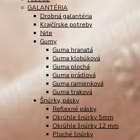
GALANTÉRIA
Drobná galantéria
Krajčírske potreby
Nite
Gumy
Guma hranatá
Guma klobúková
Guma plochá
Guma prádlová
Guma ramienková
Guma traková
Šnúrky, pásky
Reflexné pásky
Okrúhle šnúrky 5mm
Okrúhle šnúrky 12 mm
Ploché šnúrky