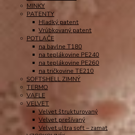
MINKY
PATENTY
Hladký patent
Vrúbkovaný patent
POTLAČE
na bavlne T180
na teplákovine PE240
na teplákovine PE260
na tričkovine TE210
SOFTSHELL ZIMNÝ
TERMO
VAFLE
VELVET
Velvet štrukturovaný
Velvet prešívaný
Velvet ultra soft – zamat