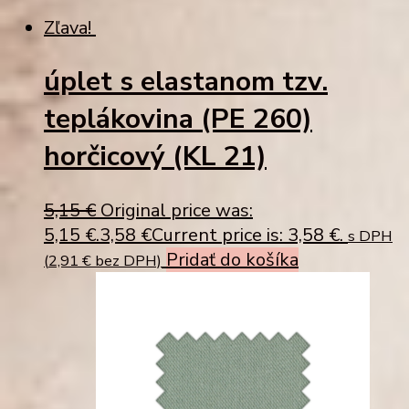
Zľava!
úplet s elastanom tzv.
teplákovina (PE 260)
horčicový (KL 21)
5,15
€
Original price was:
5,15 €.
3,58
€
Current price is: 3,58 €.
s DPH
Pridať do košíka
(
2,91
€
bez DPH)