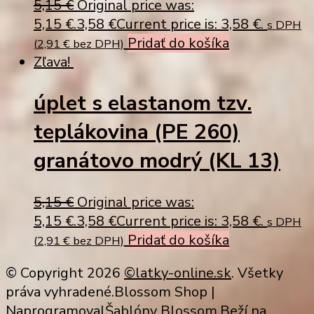
5,15
€
Original price was:
5,15 €.
3,58
€
Current price is: 3,58 €.
s DPH
Pridať do košíka
(
2,91
€
bez DPH)
Zľava!
úplet s elastanom tzv.
teplákovina (PE 260)
granátovo modrý (KL 13)
5,15
€
Original price was:
5,15 €.
3,58
€
Current price is: 3,58 €.
s DPH
Pridať do košíka
(
2,91
€
bez DPH)
© Copyright 2026
©latky-online.sk
. Všetky
práva vyhradené.
Blossom Shop |
Naprogramoval
Šablóny Blossom
.Beží na