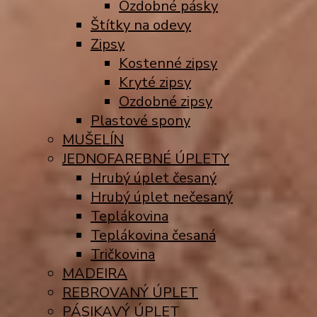
Ozdobné pásky
Štítky na odevy
Zipsy
Kostenné zipsy
Kryté zipsy
Ozdobné zipsy
Plastové spony
MUŠELÍN
JEDNOFAREBNÉ ÚPLETY
Hrubý úplet česaný
Hrubý úplet nečesaný
Teplákovina
Teplákovina česaná
Tričkovina
MADEIRA
REBROVANÝ ÚPLET
PÁSIKAVÝ ÚPLET