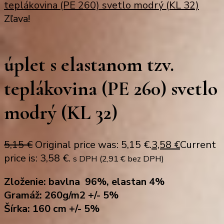
teplákovina (PE 260) svetlo modrý (KL 32)
Zľava!
úplet s elastanom tzv.
teplákovina (PE 260) svetlo
modrý (KL 32)
5,15
€
Original price was: 5,15 €.
3,58
€
Current
price is: 3,58 €.
s DPH (
2,91
€
bez DPH)
Zloženie: bavlna 96%, elastan 4%
Gramáž: 260g/m2 +/- 5%
Šírka: 160 cm +/- 5%