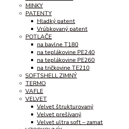
MINKY
PATENTY
Hladký patent
Vrúbkovaný patent
POTLAČE
na bavlne T180
na teplákovine PE240
na teplákovine PE260
na tričkovine TE210
SOFTSHELL ZIMNÝ
TERMO
VAFLE
VELVET
Velvet štrukturovaný
Velvet prešívaný
Velvet ultra soft – zamat