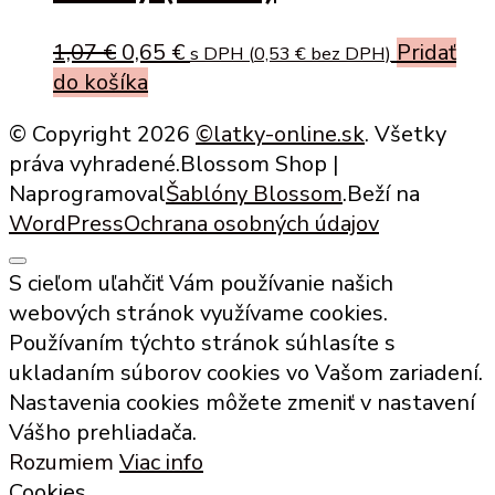
Original
Current
1,07
€
0,65
€
Pridať
s DPH (
0,53
€
bez DPH)
price
price
do košíka
was:
is:
© Copyright 2026
©latky-online.sk
. Všetky
1,07 €.
0,65 €.
práva vyhradené.
Blossom Shop |
Naprogramoval
Šablóny Blossom
.Beží na
WordPress
Ochrana osobných údajov
S cieľom uľahčiť Vám používanie našich
webových stránok využívame cookies.
Používaním týchto stránok súhlasíte s
ukladaním súborov cookies vo Vašom zariadení.
Nastavenia cookies môžete zmeniť v nastavení
Vášho prehliadača.
Rozumiem
Viac info
Cookies