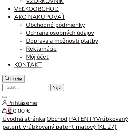
VZORKOVNÍK
VEĽKOOBCHOD
AKO NAKUPOVAŤ
Obchodné podmienky
Ochrana osobných údajov
Doprava a možnosti platby
Reklamácie
Môj účet
KONTAKT
Hľadať
Hľadať:
Zatvoriť
Prihlásenie
vyhľadávanie
0
0,00 €
Úvodná stránka
Obchod
PATENTY
Vrúbkovaný
patent
Vrúbkovaný patent mätový (KL 27)