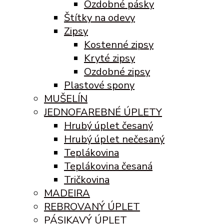
Ozdobné pásky
Štítky na odevy
Zipsy
Kostenné zipsy
Kryté zipsy
Ozdobné zipsy
Plastové spony
MUŠELÍN
JEDNOFAREBNÉ ÚPLETY
Hrubý úplet česaný
Hrubý úplet nečesaný
Teplákovina
Teplákovina česaná
Tričkovina
MADEIRA
REBROVANÝ ÚPLET
PÁSIKAVÝ ÚPLET