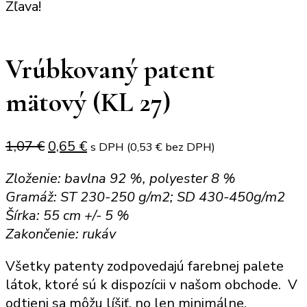
Zľava!
Vrúbkovaný patent
mätový (KL 27)
Original
Current
1,07
€
0,65
€
s DPH (
0,53
€
bez DPH)
price
price
Zloženie: bavlna 92 %, polyester 8 %
was:
is:
Gramáž: ST 230-250 g/m2; SD 430-450g/m2
1,07 €.
0,65 €.
Šírka: 55 cm +/- 5 %
Zakončenie: rukáv
Všetky patenty zodpovedajú farebnej palete
látok, ktoré sú k dispozícii v našom obchode. V
odtieni sa môžu líšiť, no len minimálne.