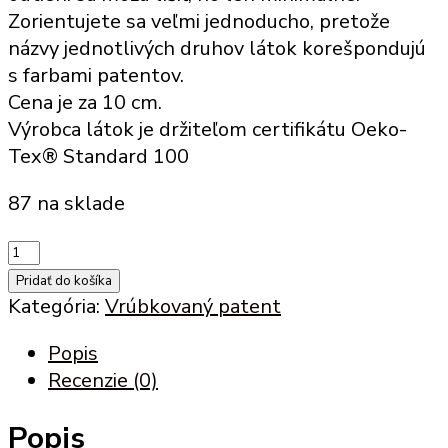
Zorientujete sa veľmi jednoducho, pretože
názvy jednotlivých druhov látok korešpondujú
s farbami patentov.
Cena je za 10 cm.
Výrobca látok je držiteľom certifikátu Oeko-
Tex® Standard 100
87 na sklade
množstvo
Vrúbkovaný
Pridať do košíka
patent
Kategória:
Vrúbkovaný patent
mätový
Popis
(KL
Recenzie (0)
27)
Popis