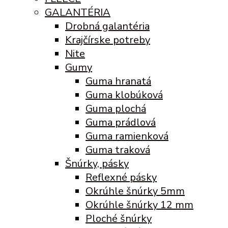
GALANTÉRIA
Drobná galantéria
Krajčírske potreby
Nite
Gumy
Guma hranatá
Guma klobúková
Guma plochá
Guma prádlová
Guma ramienková
Guma traková
Šnúrky, pásky
Reflexné pásky
Okrúhle šnúrky 5mm
Okrúhle šnúrky 12 mm
Ploché šnúrky