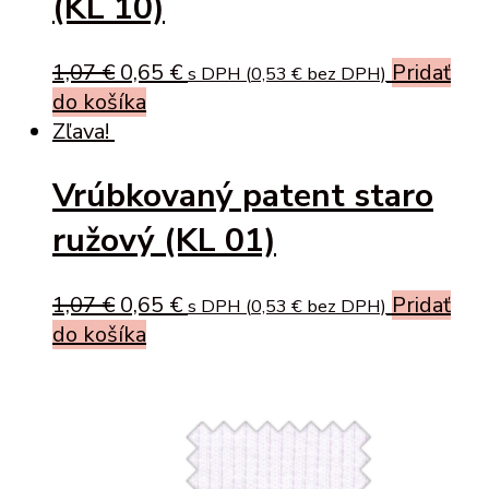
(KL 10)
Original
Current
1,07
€
0,65
€
Pridať
s DPH (
0,53
€
bez DPH)
price
price
do košíka
was:
is:
Zľava!
1,07 €.
0,65 €.
Vrúbkovaný patent staro
ružový (KL 01)
Original
Current
1,07
€
0,65
€
Pridať
s DPH (
0,53
€
bez DPH)
price
price
do košíka
was:
is:
1,07 €.
0,65 €.