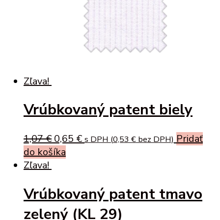
Zľava!
Vrúbkovaný patent biely
Original
Current
1,07
€
0,65
€
Pridať
s DPH (
0,53
€
bez DPH)
price
price
do košíka
was:
is:
Zľava!
1,07 €.
0,65 €.
Vrúbkovaný patent tmavo
zelený (KL 29)