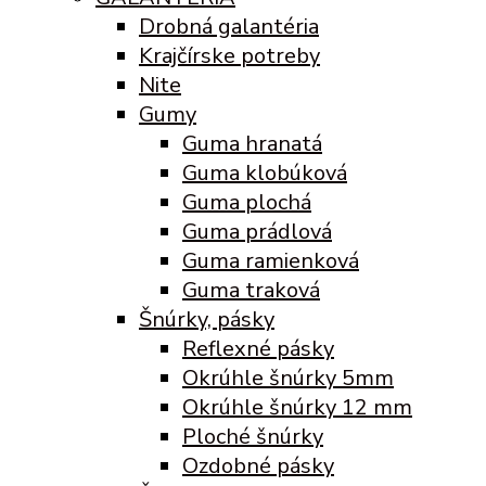
Drobná galantéria
Krajčírske potreby
Nite
Gumy
Guma hranatá
Guma klobúková
Guma plochá
Guma prádlová
Guma ramienková
Guma traková
Šnúrky, pásky
Reflexné pásky
Okrúhle šnúrky 5mm
Okrúhle šnúrky 12 mm
Ploché šnúrky
Ozdobné pásky