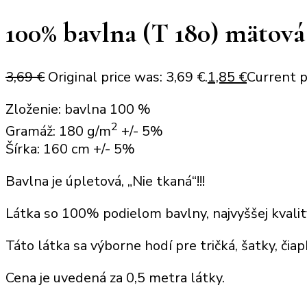
100% bavlna (T 180) mätová
3,69
€
Original price was: 3,69 €.
1,85
€
Current pr
Zloženie: bavlna 100 %
2
Gramáž: 180 g/m
+/- 5%
Šírka: 160 cm +/- 5%
Bavlna je úpletová, „Nie tkaná“!!!
Látka so 100% podielom bavlny, najvyššej kvalit
Táto látka sa výborne hodí
pre tričká, šatky,
čiap
Cena je uvedená za
0,5 metra látky
.