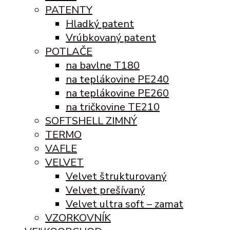
PATENTY
Hladký patent
Vrúbkovaný patent
POTLAČE
na bavlne T180
na teplákovine PE240
na teplákovine PE260
na tričkovine TE210
SOFTSHELL ZIMNÝ
TERMO
VAFLE
VELVET
Velvet štrukturovaný
Velvet prešívaný
Velvet ultra soft – zamat
VZORKOVNÍK