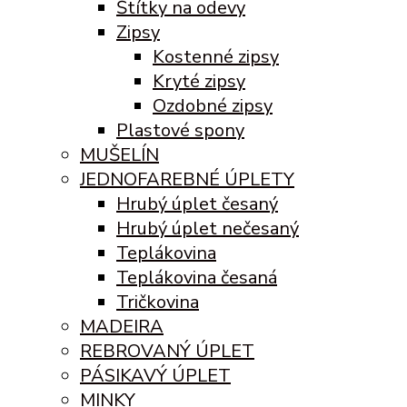
Štítky na odevy
Zipsy
Kostenné zipsy
Kryté zipsy
Ozdobné zipsy
Plastové spony
MUŠELÍN
JEDNOFAREBNÉ ÚPLETY
Hrubý úplet česaný
Hrubý úplet nečesaný
Teplákovina
Teplákovina česaná
Tričkovina
MADEIRA
REBROVANÝ ÚPLET
PÁSIKAVÝ ÚPLET
MINKY