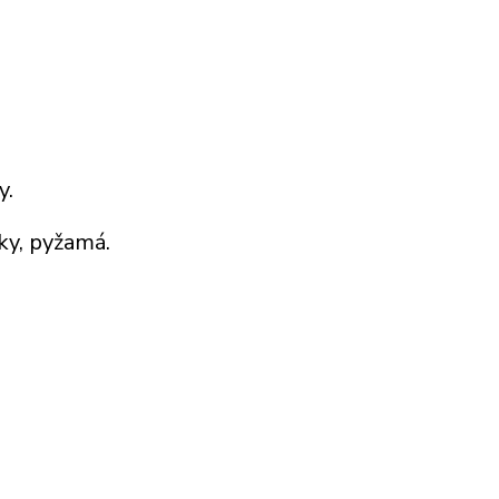
y.
ky, pyžamá.