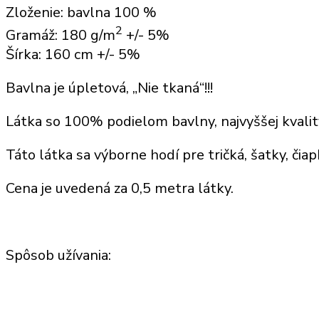
Zloženie: bavlna 100 %
2
Gramáž: 180 g/m
+/- 5%
Šírka: 160 cm +/- 5%
Bavlna je úpletová, „Nie tkaná“!!!
Látka so 100% podielom bavlny, najvyššej kvalit
Táto látka sa výborne hodí
pre tričká, šatky,
čiap
Cena je uvedená za
0,5 metra látky
.
Spôsob užívania: