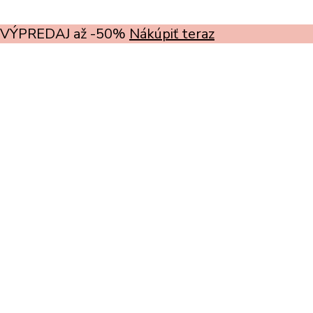
VÝPREDAJ až -50%
Nákúpiť teraz