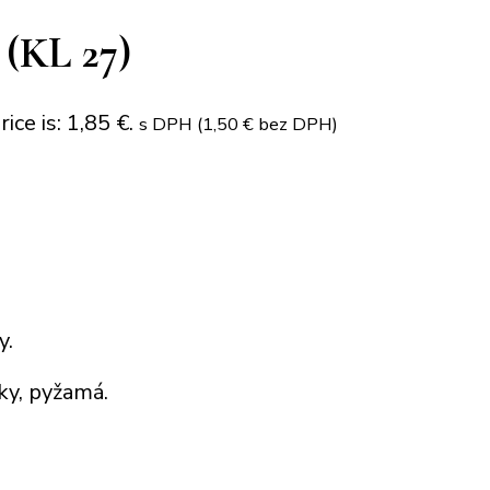
 (KL 27)
ice is: 1,85 €.
s DPH (
1,50
€
bez DPH)
y.
ky, pyžamá.