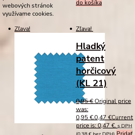
do košíka
webových stránok
využívame cookies.
Zľava!
Zľava!
Hladký
patent
horčicový
(KL 21)
0,95
€
Original price
was:
0,95 €.
0,47
€
Current
price is: 0,47 €.
s DPH
Pridať
(
0,38
€
bez DPH)