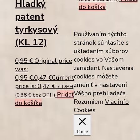
Hladký
do košíka
patent
tyrkysový
Používaním týchto
(KL 12)
stránok súhlasíte s
ukladaním súborov
cookies vo Vašom
0,95
€
Original price
zariadení. Nastavenia
was:
cookies môžete
0,95 €.
0,47
€
Current
zmeniť v nastavení
price is: 0,47 €.
s DPH
Vášho prehliadača.
Pridať
(
0,38
€
bez DPH)
Rozumiem
Viac info
do košíka
Cookies
Close