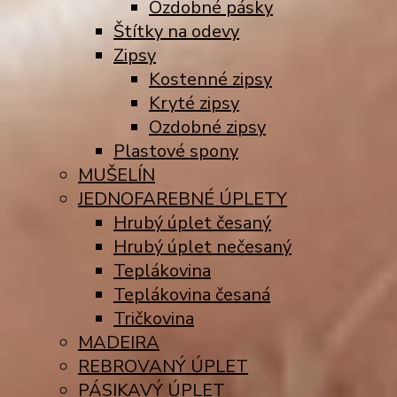
Ozdobné pásky
Štítky na odevy
Zipsy
Kostenné zipsy
Kryté zipsy
Ozdobné zipsy
Plastové spony
MUŠELÍN
JEDNOFAREBNÉ ÚPLETY
Hrubý úplet česaný
Hrubý úplet nečesaný
Teplákovina
Teplákovina česaná
Tričkovina
MADEIRA
REBROVANÝ ÚPLET
PÁSIKAVÝ ÚPLET