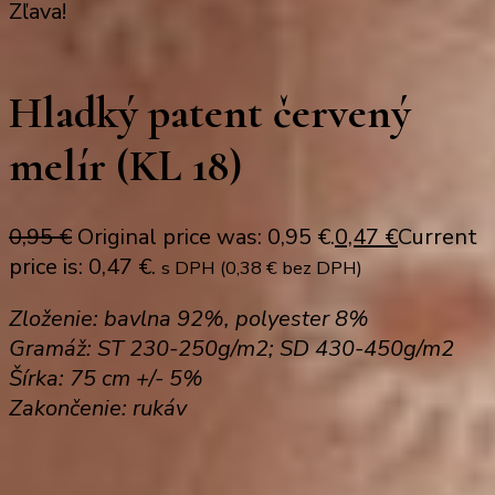
Zľava!
Hladký patent červený
melír (KL 18)
0,95
€
Original price was: 0,95 €.
0,47
€
Current
price is: 0,47 €.
s DPH (
0,38
€
bez DPH)
Zloženie: bavlna 92%, polyester 8%
Gramáž: ST 230-250g/m2; SD 430-450g/m2
Šírka: 75 cm +/- 5%
Zakončenie: rukáv