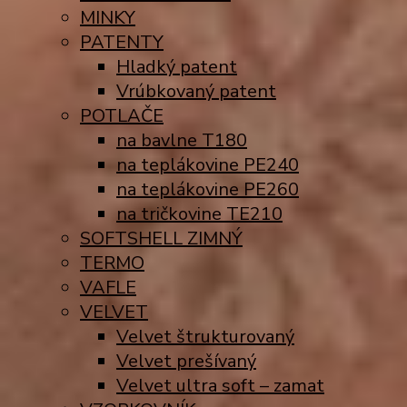
MINKY
PATENTY
Hladký patent
Vrúbkovaný patent
POTLAČE
na bavlne T180
na teplákovine PE240
na teplákovine PE260
na tričkovine TE210
SOFTSHELL ZIMNÝ
TERMO
VAFLE
VELVET
Velvet štrukturovaný
Velvet prešívaný
Velvet ultra soft – zamat