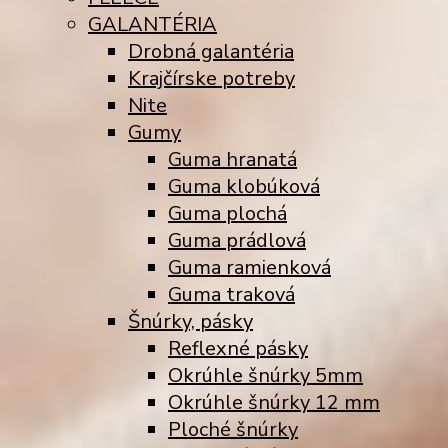
GALANTÉRIA
Drobná galantéria
Krajčírske potreby
Nite
Gumy
Guma hranatá
Guma klobúková
Guma plochá
Guma prádlová
Guma ramienková
Guma traková
Šnúrky, pásky
Reflexné pásky
Okrúhle šnúrky 5mm
Okrúhle šnúrky 12 mm
Ploché šnúrky