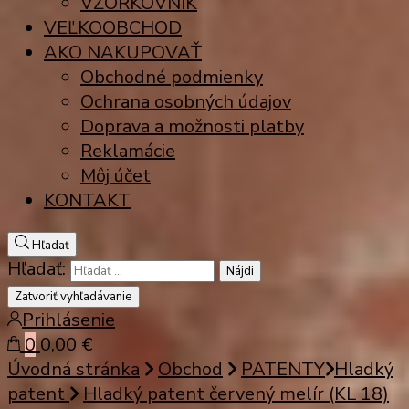
VZORKOVNÍK
VEĽKOOBCHOD
AKO NAKUPOVAŤ
Obchodné podmienky
Ochrana osobných údajov
Doprava a možnosti platby
Reklamácie
Môj účet
KONTAKT
Hľadať
Hľadať:
Zatvoriť vyhľadávanie
Prihlásenie
0
0,00 €
Úvodná stránka
Obchod
PATENTY
Hladký
patent
Hladký patent červený melír (KL 18)