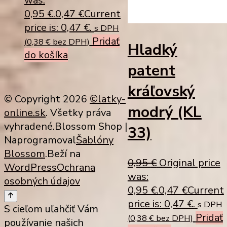
was:
0,95 €.
0,47
€
Current
price is: 0,47 €.
s DPH
Pridať
(
0,38
€
bez DPH)
Hladký
do košíka
patent
kráľovský
© Copyright 2026
©latky-
modrý (KL
online.sk
. Všetky práva
vyhradené.
Blossom Shop |
33)
Naprogramoval
Šablóny
Blossom
.Beží na
0,95
€
Original price
WordPress
Ochrana
was:
osobných údajov
0,95 €.
0,47
€
Current
price is: 0,47 €.
s DPH
S cieľom uľahčiť Vám
Pridať
(
0,38
€
bez DPH)
používanie našich