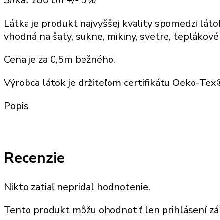
Šírka: 180 cm +/- 5%
(KL
Látka je produkt najvyššej kvality spomedzi láto
15)
vhodná na šaty, sukne, mikiny, svetre, teplákové
Cena je za 0,5m bežného.
Výrobca látok je držiteľom certifikátu Oeko-Te
Popis
Recenzie
Nikto zatiaľ nepridal hodnotenie.
Tento produkt môžu ohodnotiť len prihlásení zákaz