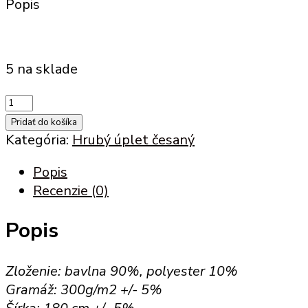
Popis
5 na sklade
množstvo
hrubý
Pridať do košíka
úplet
Kategória:
Hrubý úplet česaný
s
Popis
polyesterom
Recenzie (0)
(D
300)
Popis
-
česaný
tmavo
Zloženie: bavlna 90%, polyester 10%
sivý
Gramáž: 300g/m2 +/- 5%
melír