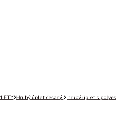
PLETY
Hrubý úplet česaný
hrubý úplet s polye