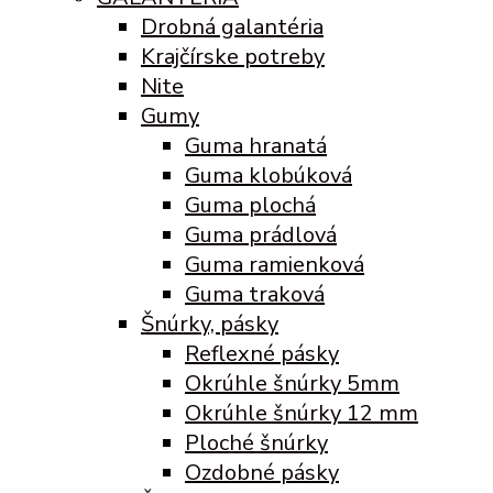
Drobná galantéria
Krajčírske potreby
Nite
Gumy
Guma hranatá
Guma klobúková
Guma plochá
Guma prádlová
Guma ramienková
Guma traková
Šnúrky, pásky
Reflexné pásky
Okrúhle šnúrky 5mm
Okrúhle šnúrky 12 mm
Ploché šnúrky
Ozdobné pásky