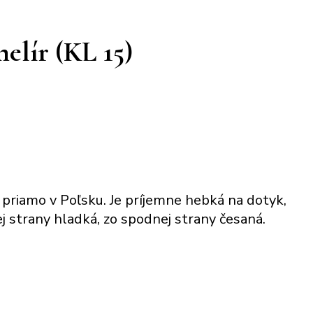
elír (KL 15)
í priamo v Poľsku. Je príjemne hebká na dotyk,
j strany hladká, zo spodnej strany česaná.