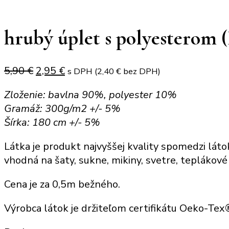
hrubý úplet s polyesterom (
Original
Current
5,90
€
2,95
€
s DPH (
2,40
€
bez DPH)
price
price
Zloženie: bavlna 90%, polyester 10%
was:
is:
Gramáž: 300g/m2 +/- 5%
5,90 €.
2,95 €.
Šírka: 180 cm +/- 5%
Látka je produkt najvyššej kvality spomedzi láto
vhodná na šaty, sukne, mikiny, svetre, teplákové
Cena je za 0,5m bežného.
Výrobca látok je držiteľom certifikátu Oeko-Te