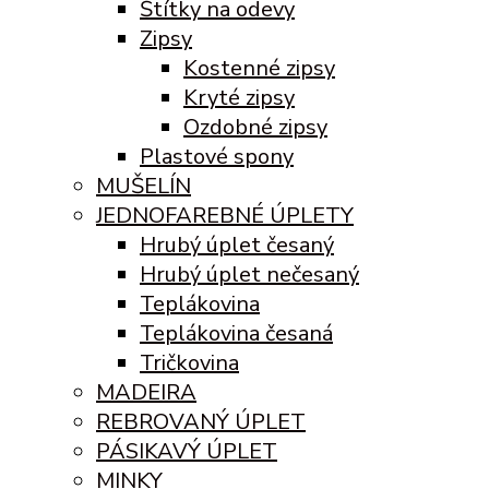
Štítky na odevy
Zipsy
Kostenné zipsy
Kryté zipsy
Ozdobné zipsy
Plastové spony
MUŠELÍN
JEDNOFAREBNÉ ÚPLETY
Hrubý úplet česaný
Hrubý úplet nečesaný
Teplákovina
Teplákovina česaná
Tričkovina
MADEIRA
REBROVANÝ ÚPLET
PÁSIKAVÝ ÚPLET
MINKY