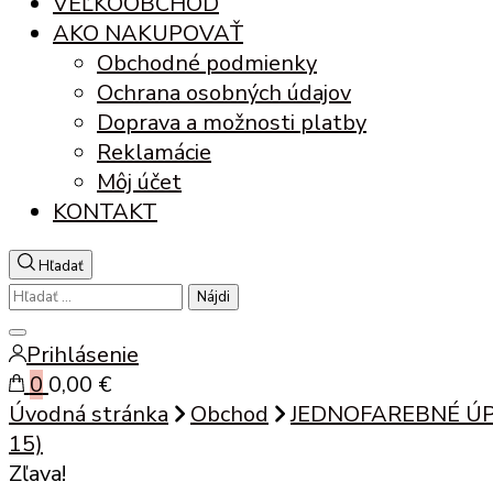
VEĽKOOBCHOD
AKO NAKUPOVAŤ
Obchodné podmienky
Ochrana osobných údajov
Doprava a možnosti platby
Reklamácie
Môj účet
KONTAKT
Hľadať
Hľadať:
Zatvoriť
Prihlásenie
vyhľadávanie
0
0,00 €
Úvodná stránka
Obchod
JEDNOFAREBNÉ Ú
15)
Zľava!