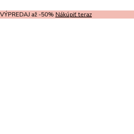
VÝPREDAJ až -50%
Nákúpiť teraz