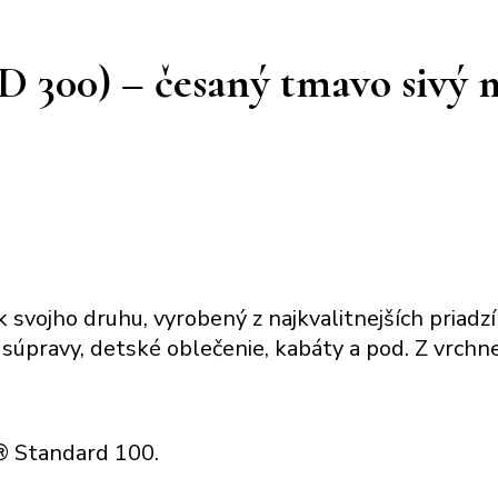
D 300) – česaný tmavo sivý m
k svojho druhu, vyrobený z najkvalitnejších priadz
 súpravy, detské oblečenie, kabáty a pod. Z vrchne
x® Standard 100.