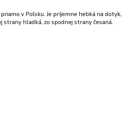
í priamo v Poľsku. Je príjemne hebká na dotyk,
j strany hladká, zo spodnej strany česaná.