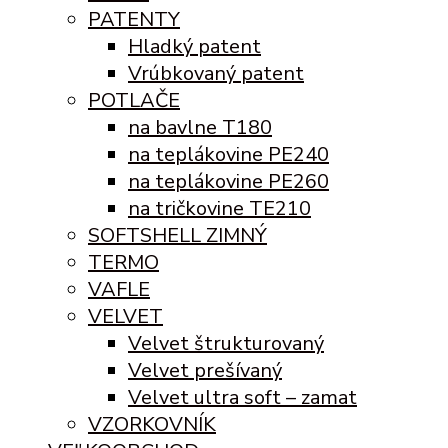
PATENTY
Hladký patent
Vrúbkovaný patent
POTLAČE
na bavlne T180
na teplákovine PE240
na teplákovine PE260
na tričkovine TE210
SOFTSHELL ZIMNÝ
TERMO
VAFLE
VELVET
Velvet štrukturovaný
Velvet prešívaný
Velvet ultra soft – zamat
VZORKOVNÍK