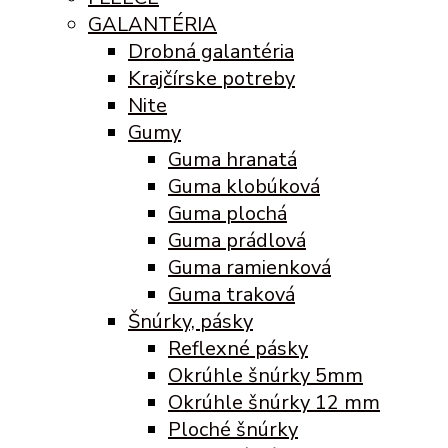
GALANTÉRIA
Drobná galantéria
Krajčírske potreby
Nite
Gumy
Guma hranatá
Guma klobúková
Guma plochá
Guma prádlová
Guma ramienková
Guma traková
Šnúrky, pásky
Reflexné pásky
Okrúhle šnúrky 5mm
Okrúhle šnúrky 12 mm
Ploché šnúrky