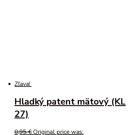
Zľava!
Hladký patent mätový (KL
27)
0,95
€
Original price was: