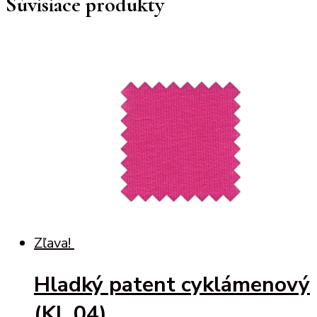
Súvisiace produkty
Zľava!
Hladký patent cyklámenový
(KL 04)