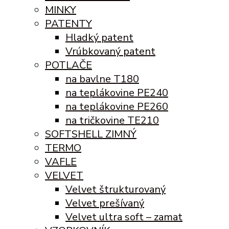
MINKY
PATENTY
Hladký patent
Vrúbkovaný patent
POTLAČE
na bavlne T180
na teplákovine PE240
na teplákovine PE260
na tričkovine TE210
SOFTSHELL ZIMNÝ
TERMO
VAFLE
VELVET
Velvet štrukturovaný
Velvet prešívaný
Velvet ultra soft – zamat