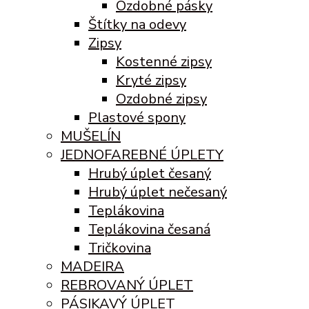
Ozdobné pásky
Štítky na odevy
Zipsy
Kostenné zipsy
Kryté zipsy
Ozdobné zipsy
Plastové spony
MUŠELÍN
JEDNOFAREBNÉ ÚPLETY
Hrubý úplet česaný
Hrubý úplet nečesaný
Teplákovina
Teplákovina česaná
Tričkovina
MADEIRA
REBROVANÝ ÚPLET
PÁSIKAVÝ ÚPLET