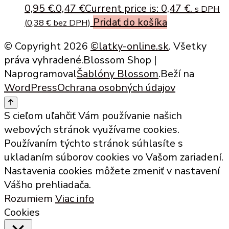
0,95 €.
0,47
€
Current price is: 0,47 €.
s DPH
Pridať do košíka
(
0,38
€
bez DPH)
© Copyright 2026
©latky-online.sk
. Všetky
práva vyhradené.
Blossom Shop |
Naprogramoval
Šablóny Blossom
.Beží na
WordPress
Ochrana osobných údajov
S cieľom uľahčiť Vám používanie našich
webových stránok využívame cookies.
Používaním týchto stránok súhlasíte s
ukladaním súborov cookies vo Vašom zariadení.
Nastavenia cookies môžete zmeniť v nastavení
Vášho prehliadača.
Rozumiem
Viac info
Cookies