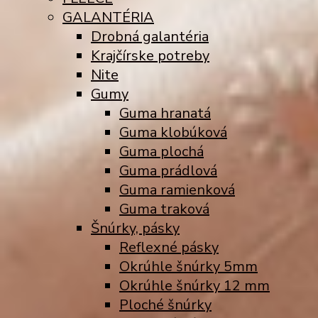
GALANTÉRIA
Drobná galantéria
Krajčírske potreby
Nite
Gumy
Guma hranatá
Guma klobúková
Guma plochá
Guma prádlová
Guma ramienková
Guma traková
Šnúrky, pásky
Reflexné pásky
Okrúhle šnúrky 5mm
Okrúhle šnúrky 12 mm
Ploché šnúrky