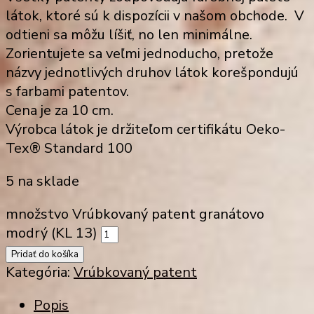
látok, ktoré sú k dispozícii v našom obchode. V
odtieni sa môžu líšiť, no len minimálne.
Zorientujete sa veľmi jednoducho, pretože
názvy jednotlivých druhov látok korešpondujú
s farbami patentov.
Cena je za 10 cm.
Výrobca látok je držiteľom certifikátu Oeko-
Tex® Standard 100
5 na sklade
množstvo Vrúbkovaný patent granátovo
modrý (KL 13)
Pridať do košíka
Kategória:
Vrúbkovaný patent
Popis