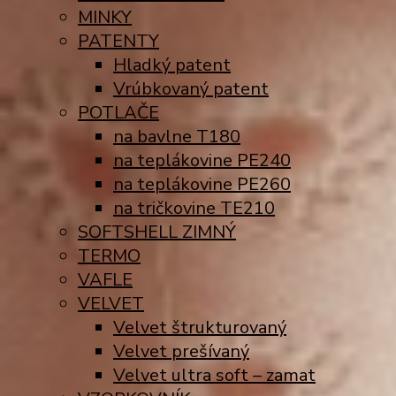
MINKY
PATENTY
Hladký patent
Vrúbkovaný patent
POTLAČE
na bavlne T180
na teplákovine PE240
na teplákovine PE260
na tričkovine TE210
SOFTSHELL ZIMNÝ
TERMO
VAFLE
VELVET
Velvet štrukturovaný
Velvet prešívaný
Velvet ultra soft – zamat