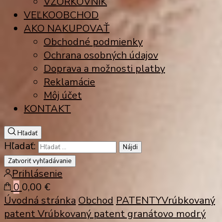
VZORKOVNÍK
VEĽKOOBCHOD
AKO NAKUPOVAŤ
Obchodné podmienky
Ochrana osobných údajov
Doprava a možnosti platby
Reklamácie
Môj účet
KONTAKT
Hľadať
Hľadať:
Zatvoriť vyhľadávanie
Prihlásenie
0
0,00 €
Úvodná stránka
Obchod
PATENTY
Vrúbkovaný
patent
Vrúbkovaný patent granátovo modrý