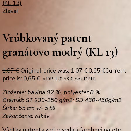
(KL 13)
Zľava!
Vrúbkovaný patent
granátovo modrý (KL 13)
1,07
€
Original price was: 1,07 €.
0,65
€
Current
price is: 0,65 €.
s DPH (
0,53
€
bez DPH)
Zloženie: bavlna 92 %, polyester 8 %
Gramáž: ST 230-250 g/m2; SD 430-450g/m2
Šírka: 55 cm +/- 5 %
Zakončenie: rukáv
Všetky patenty zodpovedajú farebnej palete