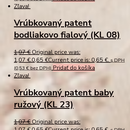
Zľava!
Vrúbkovaný patent
bodliakovo fialový (KL 08)
1,07
€
Original price was:
1,07 €.
0,65
€
Current price is: 0,65 €.
s DPH
Pridať do košíka
(
0,53
€
bez DPH)
Zľava!
Vrúbkovaný patent baby
ružový (KL 23)
1,07
€
Original price was:
1,07 €.
0,65
€
Current price is: 0,65 €.
s DPH