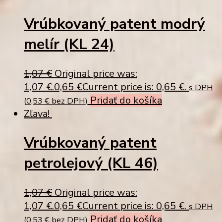
Vrúbkovaný patent modrý
melír (KL 24)
1,07
€
Original price was:
1,07 €.
0,65
€
Current price is: 0,65 €.
s DPH
Pridať do košíka
(
0,53
€
bez DPH)
Zľava!
Vrúbkovaný patent
petrolejový (KL 46)
1,07
€
Original price was:
1,07 €.
0,65
€
Current price is: 0,65 €.
s DPH
Pridať do košíka
(
0,53
€
bez DPH)