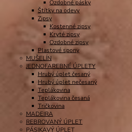
Ozdobné pásky
Štítky na odevy
Zipsy
Kostenné zipsy
Kryté zipsy
Ozdobné zipsy
Plastové spony
MUŠELÍN
JEDNOFAREBNÉ ÚPLETY
Hrubý úplet česaný
Hrubý úplet nečesaný
Teplákovina
Teplákovina česaná
Tričkovina
MADEIRA
REBROVANÝ ÚPLET
PÁSIKAVÝ ÚPLET