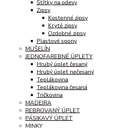
Štítky na odevy
Zipsy
Kostenné zipsy
Kryté zipsy
Ozdobné zipsy
Plastové spony
MUŠELÍN
JEDNOFAREBNÉ ÚPLETY
Hrubý úplet česaný
Hrubý úplet nečesaný
Teplákovina
Teplákovina česaná
Tričkovina
MADEIRA
REBROVANÝ ÚPLET
PÁSIKAVÝ ÚPLET
MINKY