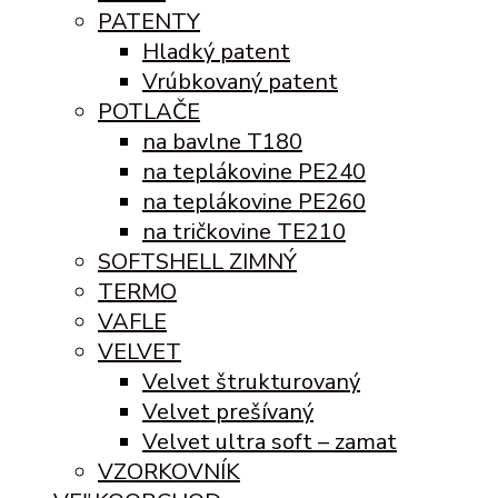
PATENTY
Hladký patent
Vrúbkovaný patent
POTLAČE
na bavlne T180
na teplákovine PE240
na teplákovine PE260
na tričkovine TE210
SOFTSHELL ZIMNÝ
TERMO
VAFLE
VELVET
Velvet štrukturovaný
Velvet prešívaný
Velvet ultra soft – zamat
VZORKOVNÍK