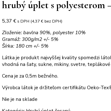
hrubý úplet s polyesterom –
5,37
€
s DPH (
4,37
€
bez DPH)
Zloženie: bavlna 90%, polyester 10%
Gramáž: 300g/m2 +/- 5%
Šírka: 180 cm +/- 5%
Látka je produkt najvyššej kvality spomedzi láto
vhodná na šaty, sukne, mikiny, svetre, teplákové
Cena je za 0,5m bežného.
Výrobca látok je držiteľom certifikátu Oeko-Te
Nie je na sklade
Kategória:
Hrubý úplet česaný