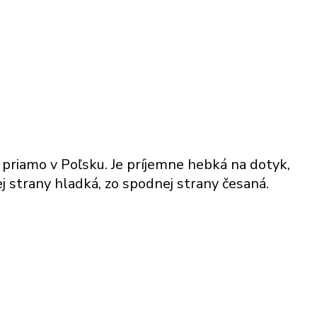
í priamo v Poľsku. Je príjemne hebká na dotyk,
j strany hladká, zo spodnej strany česaná.