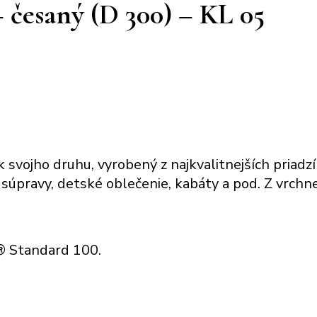
 česaný (D 300) – KL 05
k svojho druhu, vyrobený z najkvalitnejších priadz
 súpravy, detské oblečenie, kabáty a pod. Z vrchne
x® Standard 100.