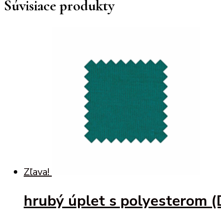
Súvisiace produkty
Zľava!
hrubý úplet s polyesterom (