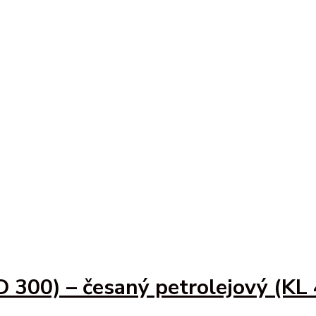
D 300) – česaný petrolejový (KL 