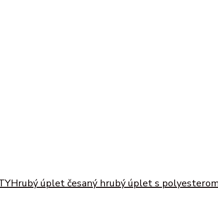
TY
Hrubý úplet česaný
hrubý úplet s polyesterom