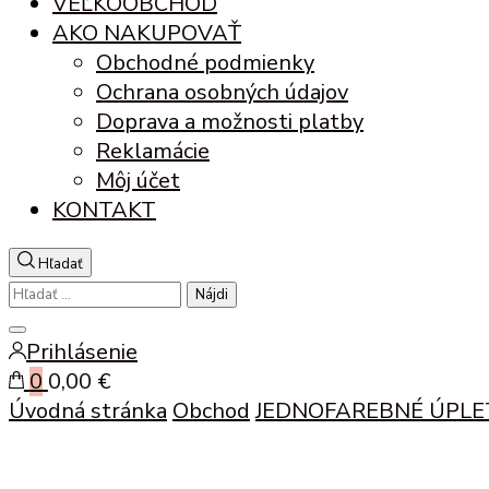
VEĽKOOBCHOD
AKO NAKUPOVAŤ
Obchodné podmienky
Ochrana osobných údajov
Doprava a možnosti platby
Reklamácie
Môj účet
KONTAKT
Hľadať
Hľadať:
Zatvoriť
Prihlásenie
vyhľadávanie
0
0,00 €
Úvodná stránka
Obchod
JEDNOFAREBNÉ ÚPLE