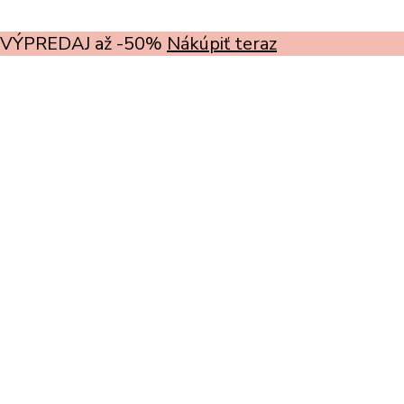
VÝPREDAJ až -50%
Nákúpiť teraz