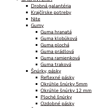
Drobná galantéria
Krajčírske potreby
Nite
Gumy
Guma hranatá
Guma klobúková
Guma plochá
Guma prádlová
Guma ramienková
Guma traková
Šnúrky, pásky
Reflexné pásky
Okrúhle šnúrky 5mm
Okrúhle šnúrky 12 mm
Ploché šnúrky
Ozdobné pásky