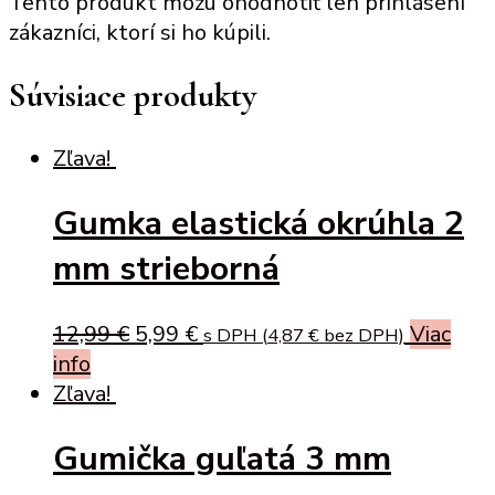
Tento produkt môžu ohodnotiť len prihlásení
zákazníci, ktorí si ho kúpili.
Súvisiace produkty
Zľava!
Gumka elastická okrúhla 2
mm strieborná
Original
Current
12,99
€
5,99
€
Viac
s DPH (
4,87
€
bez DPH)
price
price
info
was:
is:
Zľava!
12,99 €.
5,99 €.
Gumička guľatá 3 mm