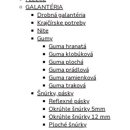
GALANTÉRIA
Drobná galantéria
Krajčírske potreby
Nite
Gumy
Guma hranatá
Guma klobúková
Guma plochá
Guma prádlová
Guma ramienková
Guma traková
Šnúrky, pásky
Reflexné pásky
Okrúhle šnúrky 5mm
Okrúhle šnúrky 12 mm
Ploché šnúrky