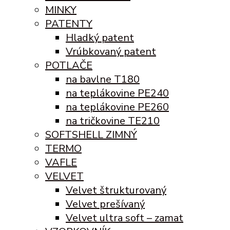
MINKY
PATENTY
Hladký patent
Vrúbkovaný patent
POTLAČE
na bavlne T180
na teplákovine PE240
na teplákovine PE260
na tričkovine TE210
SOFTSHELL ZIMNÝ
TERMO
VAFLE
VELVET
Velvet štrukturovaný
Velvet prešívaný
Velvet ultra soft – zamat