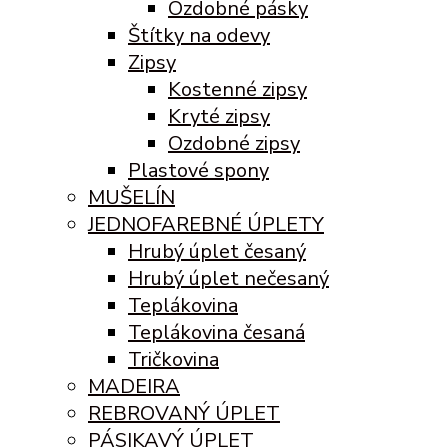
Ozdobné pásky
Štítky na odevy
Zipsy
Kostenné zipsy
Kryté zipsy
Ozdobné zipsy
Plastové spony
MUŠELÍN
JEDNOFAREBNÉ ÚPLETY
Hrubý úplet česaný
Hrubý úplet nečesaný
Teplákovina
Teplákovina česaná
Tričkovina
MADEIRA
REBROVANÝ ÚPLET
PÁSIKAVÝ ÚPLET