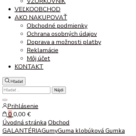
VZORKOVNÍK
VEĽKOOBCHOD
AKO NAKUPOVAŤ
Obchodné podmienky
Ochrana osobných údajov
Doprava a možnosti platby
Reklamácie
Môj účet
KONTAKT
Hľadať
Hľadať:
Zatvoriť
Prihlásenie
vyhľadávanie
0
0,00 €
Úvodná stránka
Obchod
GALANTÉRIA
Gumy
Guma klobúková
Gumka