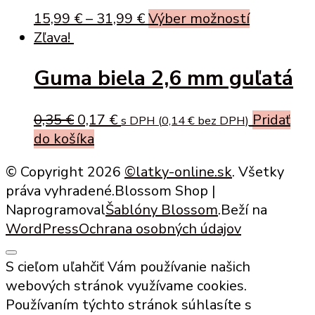
This
15,99
€
–
31,99
€
Výber možností
product
Zľava!
has
Guma biela 2,6 mm guľatá
multiple
variants.
The
Original
Current
0,35
€
0,17
€
Pridať
s DPH (
0,14
€
bez DPH)
options
price
price
do košíka
may
was:
is:
be
© Copyright 2026
©latky-online.sk
. Všetky
0,35 €.
0,17 €.
chosen
práva vyhradené.
Blossom Shop |
on
Naprogramoval
Šablóny Blossom
.Beží na
the
WordPress
Ochrana osobných údajov
product
page
S cieľom uľahčiť Vám používanie našich
webových stránok využívame cookies.
Používaním týchto stránok súhlasíte s