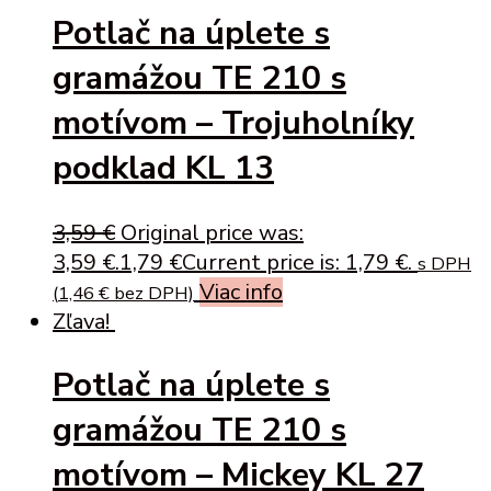
Potlač na úplete s
gramážou TE 210 s
motívom – Trojuholníky
podklad KL 13
3,59
€
Original price was:
3,59 €.
1,79
€
Current price is: 1,79 €.
s DPH
Viac info
(
1,46
€
bez DPH)
Zľava!
Potlač na úplete s
gramážou TE 210 s
motívom – Mickey KL 27