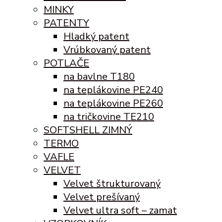
MINKY
PATENTY
Hladký patent
Vrúbkovaný patent
POTLAČE
na bavlne T180
na teplákovine PE240
na teplákovine PE260
na tričkovine TE210
SOFTSHELL ZIMNÝ
TERMO
VAFLE
VELVET
Velvet štrukturovaný
Velvet prešívaný
Velvet ultra soft – zamat