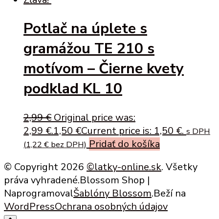
Potlač na úplete s
gramážou TE 210 s
motívom – Čierne kvety
podklad KL 10
2,99
€
Original price was:
2,99 €.
1,50
€
Current price is: 1,50 €.
s DPH
Pridať do košíka
(
1,22
€
bez DPH)
© Copyright 2026
©latky-online.sk
. Všetky
práva vyhradené.
Blossom Shop |
Naprogramoval
Šablóny Blossom
.Beží na
WordPress
Ochrana osobných údajov