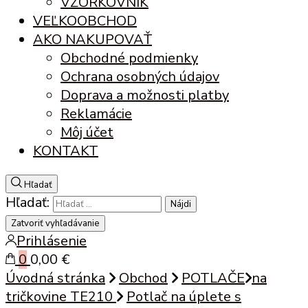
VZORKOVNÍK
VEĽKOOBCHOD
AKO NAKUPOVAŤ
Obchodné podmienky
Ochrana osobných údajov
Doprava a možnosti platby
Reklamácie
Môj účet
KONTAKT
Hľadať
Hľadať:
Zatvoriť vyhľadávanie
Prihlásenie
0
0,00 €
Úvodná stránka
Obchod
POTLAČE
na
tričkovine TE210
Potlač na úplete s