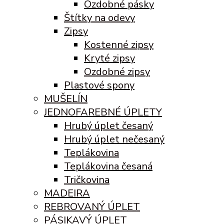
Ozdobné pásky
Štítky na odevy
Zipsy
Kostenné zipsy
Kryté zipsy
Ozdobné zipsy
Plastové spony
MUŠELÍN
JEDNOFAREBNÉ ÚPLETY
Hrubý úplet česaný
Hrubý úplet nečesaný
Teplákovina
Teplákovina česaná
Tričkovina
MADEIRA
REBROVANÝ ÚPLET
PÁSIKAVÝ ÚPLET