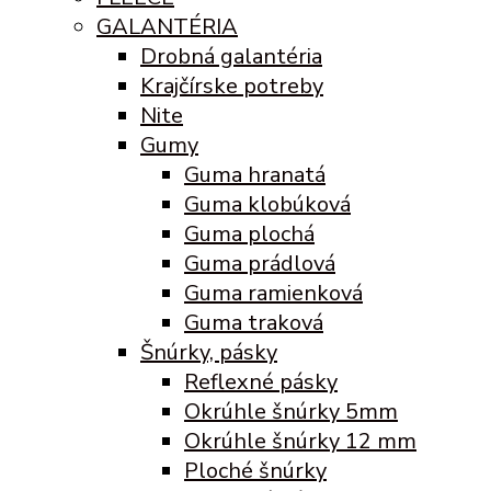
GALANTÉRIA
Drobná galantéria
Krajčírske potreby
Nite
Gumy
Guma hranatá
Guma klobúková
Guma plochá
Guma prádlová
Guma ramienková
Guma traková
Šnúrky, pásky
Reflexné pásky
Okrúhle šnúrky 5mm
Okrúhle šnúrky 12 mm
Ploché šnúrky