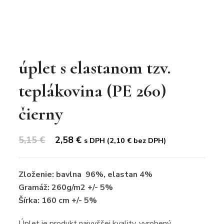
úplet s elastanom tzv.
teplákovina (PE 260)
čierny
Original
Current
5,15
€
2,58
€
s DPH (
2,10
€
bez DPH)
price
price
was:
is:
Zloženie: bavlna 96%, elastan 4%
5,15 €.
2,58 €.
Gramáž: 260g/m2 +/- 5%
Šírka: 160 cm +/- 5%
Úplet je produkt najvyššej kvality, vyrobený