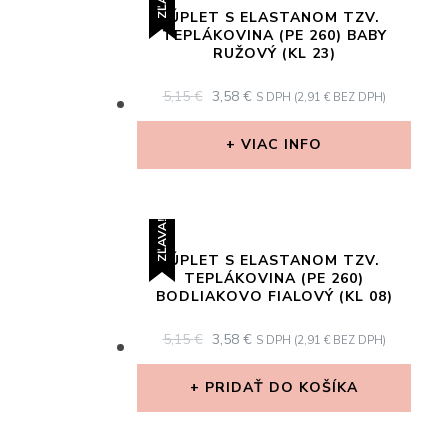
ÚPLET S ELASTANOM TZV.
TEPLÁKOVINA (PE 260) BABY
RUŽOVÝ (KL 23)
ORIGINAL
CURRENT
5,15
€
3,58
€
S DPH (
2,91
€
BEZ DPH)
PRICE
PRICE
WAS:
IS:
VIAC INFO
5,15 €.
3,58 €.
ZĽAVA!
ÚPLET S ELASTANOM TZV.
TEPLÁKOVINA (PE 260)
BODLIAKOVO FIALOVÝ (KL 08)
ORIGINAL
CURRENT
5,15
€
3,58
€
S DPH (
2,91
€
BEZ DPH)
PRICE
PRICE
WAS:
IS:
PRIDAŤ DO KOŠÍKA
5,15 €.
3,58 €.