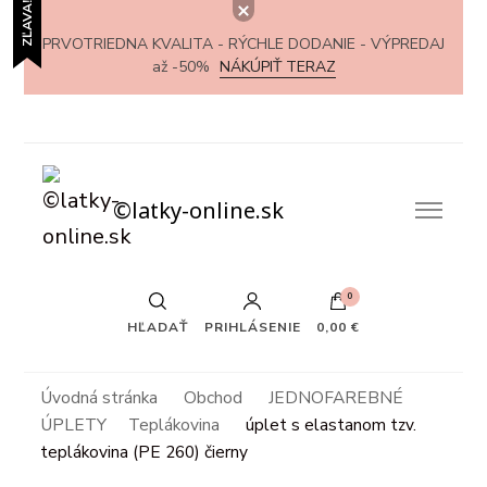
ZĽAVA!
PRVOTRIEDNA KVALITA - RÝCHLE DODANIE - VÝPREDAJ
až -50%
NÁKÚPIŤ TERAZ
©latky-online.sk
0
HĽADAŤ
PRIHLÁSENIE
0,00 €
Úvodná stránka
Obchod
JEDNOFAREBNÉ
ÚPLETY
Teplákovina
úplet s elastanom tzv.
teplákovina (PE 260) čierny