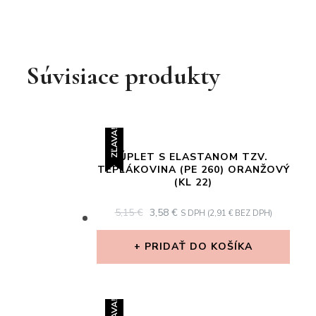
Súvisiace produkty
ZĽAVA!
ÚPLET S ELASTANOM TZV.
TEPLÁKOVINA (PE 260) ORANŽOVÝ
(KL 22)
ORIGINAL
CURRENT
5,15
€
3,58
€
S DPH (
2,91
€
BEZ DPH)
PRICE
PRICE
WAS:
IS:
PRIDAŤ DO KOŠÍKA
5,15 €.
3,58 €.
ZĽAVA!