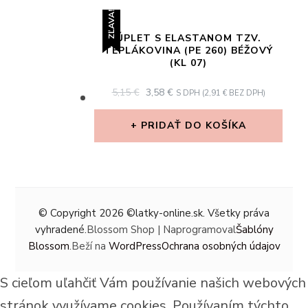
ZĽAVA!
ÚPLET S ELASTANOM TZV.
TEPLÁKOVINA (PE 260) BÉŽOVÝ
(KL 07)
ORIGINAL
CURRENT
5,15
€
3,58
€
S DPH (
2,91
€
BEZ DPH)
PRICE
PRICE
WAS:
IS:
PRIDAŤ DO KOŠÍKA
5,15 €.
3,58 €.
© Copyright 2026
©latky-online.sk
. Všetky práva
vyhradené.
Blossom Shop | Naprogramoval
Šablóny
Blossom
.Beží na
WordPress
Ochrana osobných údajov
S cieľom uľahčiť Vám používanie našich webových
stránok využívame cookies. Používaním týchto