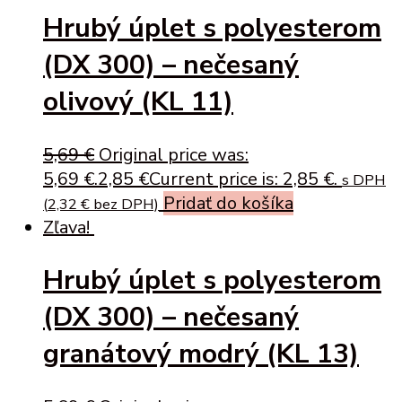
Hrubý úplet s polyesterom
(DX 300) – nečesaný
olivový (KL 11)
5,69
€
Original price was:
5,69 €.
2,85
€
Current price is: 2,85 €.
s DPH
Pridať do košíka
(
2,32
€
bez DPH)
Zľava!
Hrubý úplet s polyesterom
(DX 300) – nečesaný
granátový modrý (KL 13)