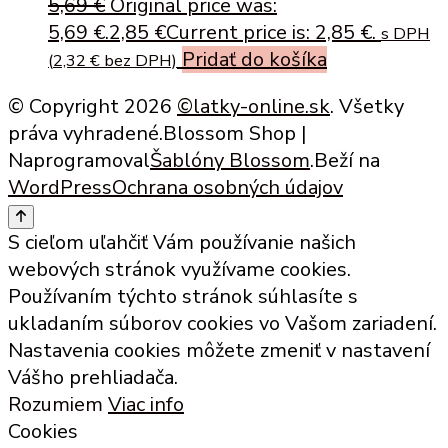
5,69
€
Original price was:
5,69 €.
2,85
€
Current price is: 2,85 €.
s DPH
Pridať do košíka
(
2,32
€
bez DPH)
© Copyright 2026
©latky-online.sk
. Všetky
práva vyhradené.
Blossom Shop |
Naprogramoval
Šablóny Blossom
.Beží na
WordPress
Ochrana osobných údajov
S cieľom uľahčiť Vám používanie našich
webových stránok využívame cookies.
Používaním týchto stránok súhlasíte s
ukladaním súborov cookies vo Vašom zariadení.
Nastavenia cookies môžete zmeniť v nastavení
Vášho prehliadača.
Rozumiem
Viac info
Cookies