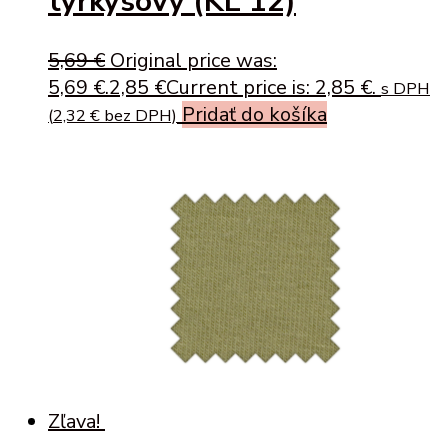
tyrkysový (KL 12)
5,69
€
Original price was:
5,69 €.
2,85
€
Current price is: 2,85 €.
s DPH
Pridať do košíka
(
2,32
€
bez DPH)
Zľava!