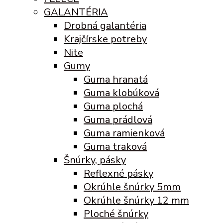
GALANTÉRIA
Drobná galantéria
Krajčírske potreby
Nite
Gumy
Guma hranatá
Guma klobúková
Guma plochá
Guma prádlová
Guma ramienková
Guma traková
Šnúrky, pásky
Reflexné pásky
Okrúhle šnúrky 5mm
Okrúhle šnúrky 12 mm
Ploché šnúrky