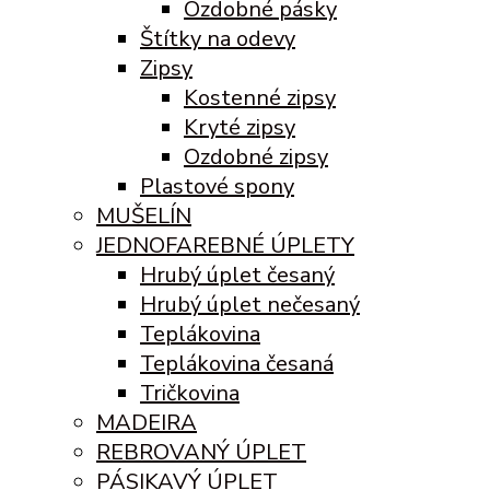
Ozdobné pásky
Štítky na odevy
Zipsy
Kostenné zipsy
Kryté zipsy
Ozdobné zipsy
Plastové spony
MUŠELÍN
JEDNOFAREBNÉ ÚPLETY
Hrubý úplet česaný
Hrubý úplet nečesaný
Teplákovina
Teplákovina česaná
Tričkovina
MADEIRA
REBROVANÝ ÚPLET
PÁSIKAVÝ ÚPLET