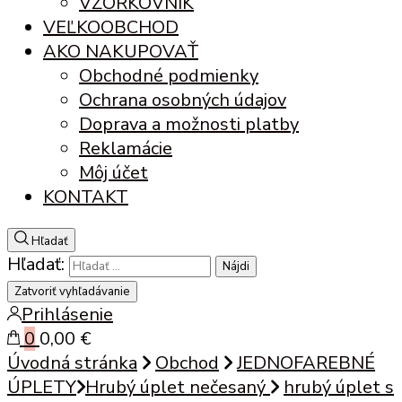
VZORKOVNÍK
VEĽKOOBCHOD
AKO NAKUPOVAŤ
Obchodné podmienky
Ochrana osobných údajov
Doprava a možnosti platby
Reklamácie
Môj účet
KONTAKT
Hľadať
Hľadať:
Zatvoriť vyhľadávanie
Prihlásenie
0
0,00 €
Úvodná stránka
Obchod
JEDNOFAREBNÉ
ÚPLETY
Hrubý úplet nečesaný
hrubý úplet s