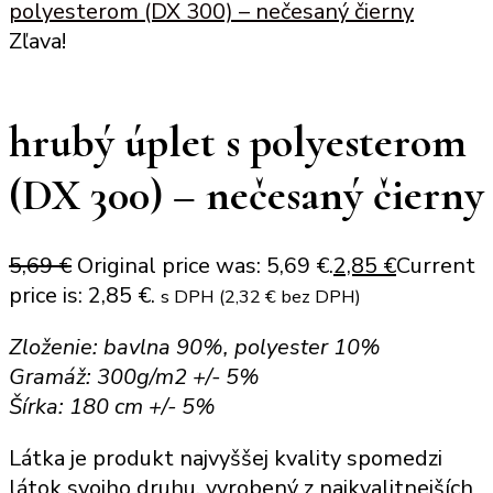
polyesterom (DX 300) – nečesaný čierny
Zľava!
hrubý úplet s polyesterom
(DX 300) – nečesaný čierny
5,69
€
Original price was: 5,69 €.
2,85
€
Current
price is: 2,85 €.
s DPH (
2,32
€
bez DPH)
Zloženie: bavlna 90%, polyester 10%
Gramáž: 300g/m2 +/- 5%
Šírka: 180 cm +/- 5%
Látka je produkt najvyššej kvality spomedzi
látok svojho druhu, vyrobený z najkvalitnejších