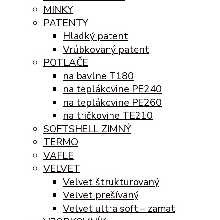
MINKY
PATENTY
Hladký patent
Vrúbkovaný patent
POTLAČE
na bavlne T180
na teplákovine PE240
na teplákovine PE260
na tričkovine TE210
SOFTSHELL ZIMNÝ
TERMO
VAFLE
VELVET
Velvet štrukturovaný
Velvet prešívaný
Velvet ultra soft – zamat