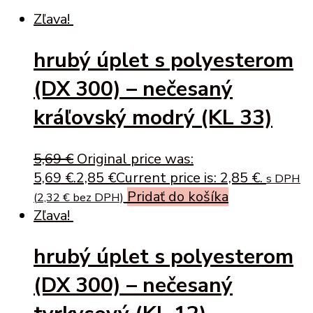
Zľava!
hrubý úplet s polyesterom
(DX 300) – nečesaný
kráľovský modrý (KL 33)
5,69
€
Original price was:
5,69 €.
2,85
€
Current price is: 2,85 €.
s DPH
Pridať do košíka
(
2,32
€
bez DPH)
Zľava!
hrubý úplet s polyesterom
(DX 300) – nečesaný