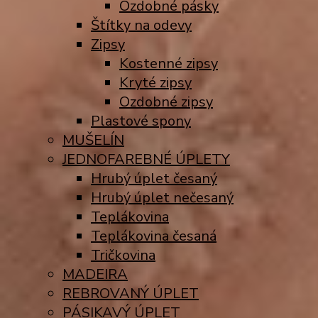
Ozdobné pásky
Štítky na odevy
Zipsy
Kostenné zipsy
Kryté zipsy
Ozdobné zipsy
Plastové spony
MUŠELÍN
JEDNOFAREBNÉ ÚPLETY
Hrubý úplet česaný
Hrubý úplet nečesaný
Teplákovina
Teplákovina česaná
Tričkovina
MADEIRA
REBROVANÝ ÚPLET
PÁSIKAVÝ ÚPLET