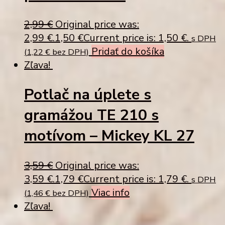
2,99
€
Original price was:
2,99 €.
1,50
€
Current price is: 1,50 €.
s DPH
Pridať do košíka
(
1,22
€
bez DPH)
Zľava!
Potlač na úplete s
gramážou TE 210 s
motívom – Mickey KL 27
3,59
€
Original price was:
3,59 €.
1,79
€
Current price is: 1,79 €.
s DPH
Viac info
(
1,46
€
bez DPH)
Zľava!