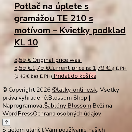
Potlač na úplete s
gramážou TE 210 s
motívom – Kvietky podklad
KL 10
3,59
€
Original price was:
3,59 €.
1,79
€
Current price is: 1,79 €.
s DPH
Pridať do košíka
(
1,46
€
bez DPH)
© Copyright 2026
©latky-online.sk
. Všetky
práva vyhradené.
Blossom Shop |
Naprogramoval
Šablóny Blossom
.Beží na
WordPress
Ochrana osobných údajov
S cieľom uľahčiť Vám používanie našich