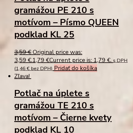
gramážou PE 210 s
motívom – Písmo QUEEN
podklad KL 25
3,59
€
Original price was:
3,59 €.
1,79
€
Current price is: 1,79 €.
s DPH
Pridať do košíka
(
1,46
€
bez DPH)
Zľava!
Potlač na úplete s
gramážou TE 210 s
motívom – Čierne kvety
podklad KL 10