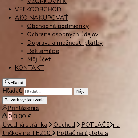
VZORKOVNÍK
VEĽKOOBCHOD
AKO NAKUPOVAŤ
Obchodné podmienky
Ochrana osobných údajov
Doprava a možnosti platby
Reklamácie
Môj účet
KONTAKT
Hľadať
Hľadať:
Zatvoriť vyhľadávanie
Prihlásenie
0
0,00 €
Úvodná stránka
Obchod
POTLAČE
na
tričkovine TE210
Potlač na úplete s