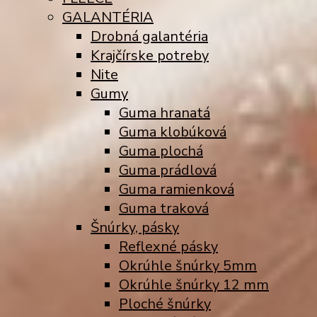
GALANTÉRIA
Drobná galantéria
Krajčírske potreby
Nite
Gumy
Guma hranatá
Guma klobúková
Guma plochá
Guma prádlová
Guma ramienková
Guma traková
Šnúrky, pásky
Reflexné pásky
Okrúhle šnúrky 5mm
Okrúhle šnúrky 12 mm
Ploché šnúrky