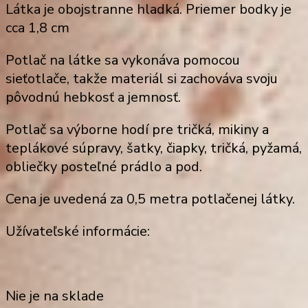
Látka je obojstranne hladká. Priemer bodky je
cca 1,8 cm
Potlač
na látke sa vykonáva pomocou
sieťotlače, takže
materiál
si zachováva svoju
pôvodnú hebkosť a jemnosť.
Potlač sa výborne hodí
pre tričká, mikiny
a
teplákové súpravy
, šatky,
čiapky, tričká, pyžamá,
obliečky posteľné prádlo a pod
.
Cena je uvedená za
0,5 metra potlačenej látky
.
Užívateľské informácie:
Nie je na sklade