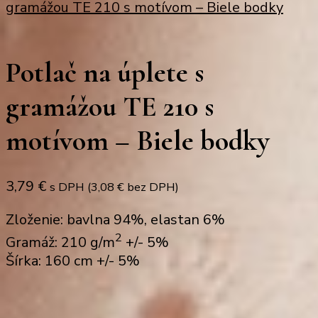
gramážou TE 210 s motívom – Biele bodky
Potlač na úplete s
gramážou TE 210 s
motívom – Biele bodky
3,79
€
s DPH (
3,08
€
bez DPH)
Zloženie: bavlna 94%, elastan 6%
2
Gramáž: 210 g/m
+/- 5%
Šírka: 160 cm +/- 5%