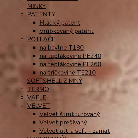
MINKY
PATENTY
Hladký patent
Vrúbkovaný patent
POTLAČE
na bavlne T180
na teplákovine PE240
na teplákovine PE260
na tričkovine TE210
SOFTSHELL ZIMNÝ
TERMO
VAFLE
VELVET
Velvet štrukturovaný
Velvet prešívaný
Velvet ultra soft – zamat