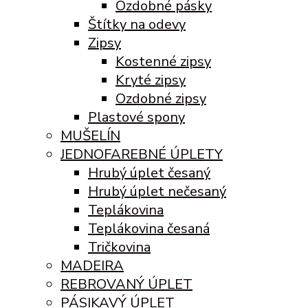
Ozdobné pásky
Štítky na odevy
Zipsy
Kostenné zipsy
Kryté zipsy
Ozdobné zipsy
Plastové spony
MUŠELÍN
JEDNOFAREBNÉ ÚPLETY
Hrubý úplet česaný
Hrubý úplet nečesaný
Teplákovina
Teplákovina česaná
Tričkovina
MADEIRA
REBROVANÝ ÚPLET
PÁSIKAVÝ ÚPLET