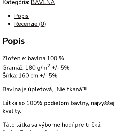
%
Kategória:
BAVLNA
bavlna
Popis
(T
Recenzie (0)
180)
kráľovská
Popis
modrá
(KL
33)
Zloženie: bavlna 100 %
2
Gramáž: 180 g/m
+/- 5%
Šírka: 160 cm +/- 5%
Bavlna je úpletová, „Nie tkaná“!!!
Látka so 100% podielom bavlny, najvyššej
kvality.
Táto látka sa výborne hodí
pre tričká,