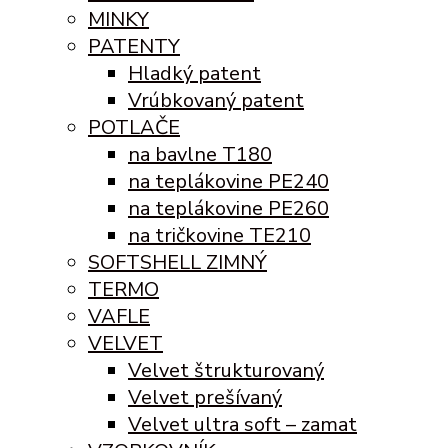
MINKY
PATENTY
Hladký patent
Vrúbkovaný patent
POTLAČE
na bavlne T180
na teplákovine PE240
na teplákovine PE260
na tričkovine TE210
SOFTSHELL ZIMNÝ
TERMO
VAFLE
VELVET
Velvet štrukturovaný
Velvet prešívaný
Velvet ultra soft – zamat