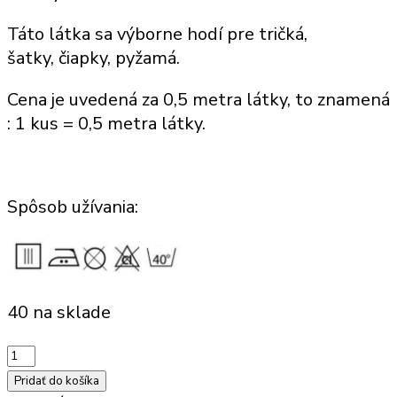
Táto látka sa výborne hodí
pre tričká,
šatky,
čiapky, pyžamá.
Cena je uvedená za
0,5 metra látky, to znamená
: 1 kus =
0,5 metra látky.
Spôsob užívania:
40 na sklade
množstvo
100
Pridať do košíka