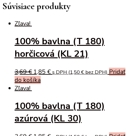
Súvisiace produkty
Zľava!
100% bavlna (T 180)
horčicová (KL 21)
Original
Current
3,69
€
1,85
€
Pridať
s DPH (
1,50
€
bez DPH)
price
price
do košíka
was:
is:
Zľava!
3,69 €.
1,85 €.
100% bavlna (T 180)
azúrová (KL 30)