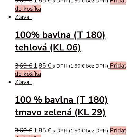
Original
Current
3,69
€
1,85
€
Pridať
s DPH (
1,50
€
bez DPH)
price
price
do košíka
was:
is:
Zľava!
3,69 €.
1,85 €.
100% bavlna (T 180)
tehlová (KL 06)
Original
Current
3,69
€
1,85
€
Pridať
s DPH (
1,50
€
bez DPH)
price
price
do košíka
was:
is:
Zľava!
3,69 €.
1,85 €.
100 % bavlna (T 180)
tmavo zelená (KL 29)
Original
Current
3,69
€
1,85
€
Pridať
s DPH (
1,50
€
bez DPH)