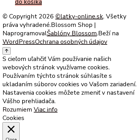
price
price
do košíka
was:
is:
© Copyright 2026
©latky-online.sk
. Všetky
3,69 €.
1,85 €.
práva vyhradené.
Blossom Shop |
Naprogramoval
Šablóny Blossom
.Beží na
WordPress
Ochrana osobných údajov
S cieľom uľahčiť Vám používanie našich
webových stránok využívame cookies.
Používaním týchto stránok súhlasíte s
ukladaním súborov cookies vo Vašom zariadení.
Nastavenia cookies môžete zmeniť v nastavení
Vášho prehliadača.
Rozumiem
Viac info
Cookies
Close