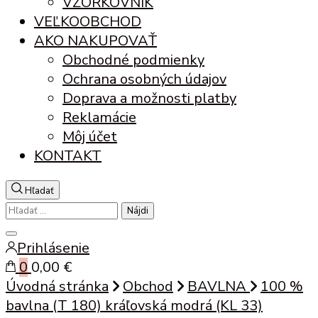
VZORKOVNÍK
VEĽKOOBCHOD
AKO NAKUPOVAŤ
Obchodné podmienky
Ochrana osobných údajov
Doprava a možnosti platby
Reklamácie
Môj účet
KONTAKT
Hľadať
Hľadať:
Zatvoriť
Prihlásenie
vyhľadávanie
0
0,00 €
Úvodná stránka
Obchod
BAVLNA
100 %
bavlna (T 180) kráľovská modrá (KL 33)