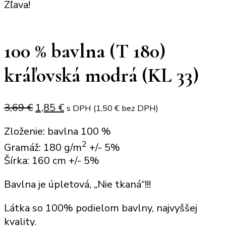
Zľava!
100 % bavlna (T 180)
kráľovská modrá (KL 33)
Original
Current
3,69
€
1,85
€
s DPH (
1,50
€
bez DPH)
price
price
Zloženie: bavlna 100 %
was:
is:
2
Gramáž: 180 g/m
+/- 5%
3,69 €.
1,85 €.
Šírka: 160 cm +/- 5%
Bavlna je úpletová, „Nie tkaná“!!!
Látka so 100% podielom bavlny, najvyššej
kvality.