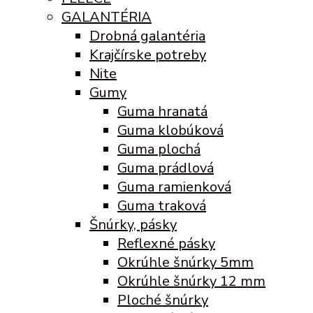
GALANTÉRIA
Drobná galantéria
Krajčírske potreby
Nite
Gumy
Guma hranatá
Guma klobúková
Guma plochá
Guma prádlová
Guma ramienková
Guma traková
Šnúrky, pásky
Reflexné pásky
Okrúhle šnúrky 5mm
Okrúhle šnúrky 12 mm
Ploché šnúrky