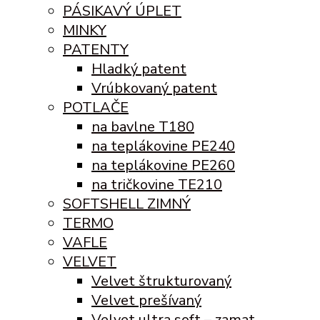
PÁSIKAVÝ ÚPLET
MINKY
PATENTY
Hladký patent
Vrúbkovaný patent
POTLAČE
na bavlne T180
na teplákovine PE240
na teplákovine PE260
na tričkovine TE210
SOFTSHELL ZIMNÝ
TERMO
VAFLE
VELVET
Velvet štrukturovaný
Velvet prešívaný
Velvet ultra soft – zamat