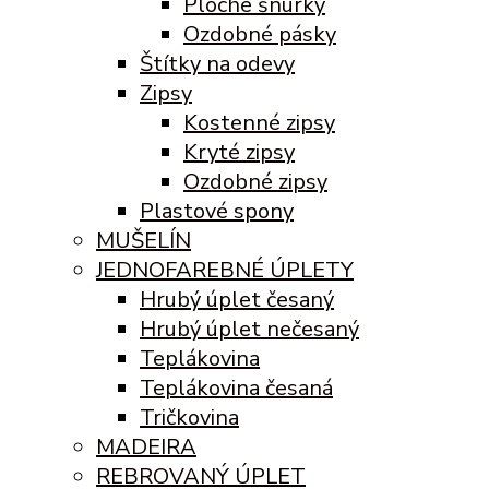
Ploché šnúrky
Ozdobné pásky
Štítky na odevy
Zipsy
Kostenné zipsy
Kryté zipsy
Ozdobné zipsy
Plastové spony
MUŠELÍN
JEDNOFAREBNÉ ÚPLETY
Hrubý úplet česaný
Hrubý úplet nečesaný
Teplákovina
Teplákovina česaná
Tričkovina
MADEIRA
REBROVANÝ ÚPLET