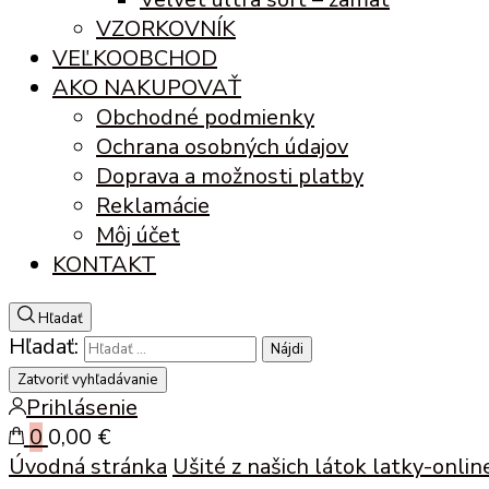
VZORKOVNÍK
VEĽKOOBCHOD
AKO NAKUPOVAŤ
Obchodné podmienky
Ochrana osobných údajov
Doprava a možnosti platby
Reklamácie
Môj účet
KONTAKT
Hľadať
Hľadať:
Zatvoriť vyhľadávanie
Prihlásenie
0
0,00 €
Úvodná stránka
Ušité z našich látok
latky-onlin