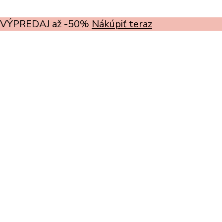
VÝPREDAJ až -50%
Nákúpiť teraz