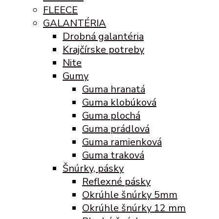
FLEECE
GALANTÉRIA
Drobná galantéria
Krajčírske potreby
Nite
Gumy
Guma hranatá
Guma klobúková
Guma plochá
Guma prádlová
Guma ramienková
Guma traková
Šnúrky, pásky
Reflexné pásky
Okrúhle šnúrky 5mm
Okrúhle šnúrky 12 mm