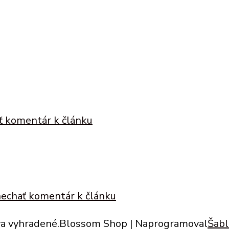
ť komentár
k článku
echať komentár
k článku
va vyhradené.
Blossom Shop | Naprogramoval
Šab