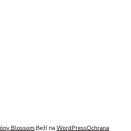
lóny Blossom
.Beží na
WordPress
Ochrana