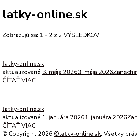
latky-online.sk
Zobrazujú sa: 1 - 2 z 2 VÝSLEDKOV
latky-online.sk
aktualizované
3. mája 2026
3. mája 2026
Zanecha
ČÍTAŤ VIAC
latky-online.sk
aktualizované
1. januára 2026
1. januára 2026
Zan
ČÍTAŤ VIAC
© Copyright 2026
©latky-online.sk
. Všetky prá