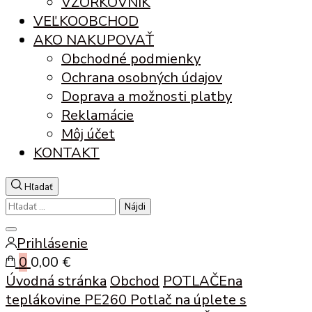
VZORKOVNÍK
VEĽKOOBCHOD
AKO NAKUPOVAŤ
Obchodné podmienky
Ochrana osobných údajov
Doprava a možnosti platby
Reklamácie
Môj účet
KONTAKT
Hľadať
Hľadať:
Zatvoriť
Prihlásenie
vyhľadávanie
0
0,00 €
Úvodná stránka
Obchod
POTLAČE
na
teplákovine PE260
Potlač na úplete s