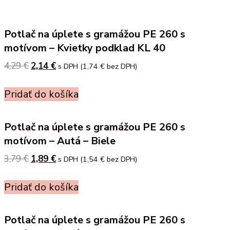
Potlač na úplete s gramážou PE 260 s
motívom – Kvietky podklad KL 40
4,29
€
Original
2,14
€
Current
s DPH (
1,74
€
bez DPH)
price
price
was:
is:
Pridať do košíka
4,29 €.
2,14 €.
Potlač na úplete s gramážou PE 260 s
motívom – Autá – Biele
3,79
€
Original
1,89
€
Current
s DPH (
1,54
€
bez DPH)
price
price
was:
is:
Pridať do košíka
3,79 €.
1,89 €.
Potlač na úplete s gramážou PE 260 s