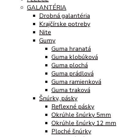
GALANTÉRIA
Drobná galantéria
Krajčírske potreby
Nite
Gumy
Guma hranatá
Guma klobúková
Guma plochá
Guma prádlová
Guma ramienková
Guma traková
Šnúrky, pásky
Reflexné pásky
Okrúhle šnúrky 5mm
Okrúhle šnúrky 12 mm
Ploché šnúrky