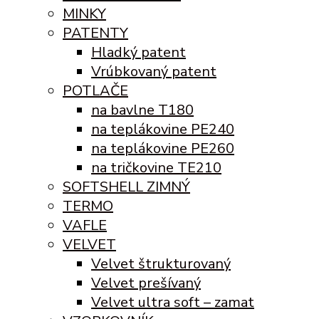
MINKY
PATENTY
Hladký patent
Vrúbkovaný patent
POTLAČE
na bavlne T180
na teplákovine PE240
na teplákovine PE260
na tričkovine TE210
SOFTSHELL ZIMNÝ
TERMO
VAFLE
VELVET
Velvet štrukturovaný
Velvet prešívaný
Velvet ultra soft – zamat