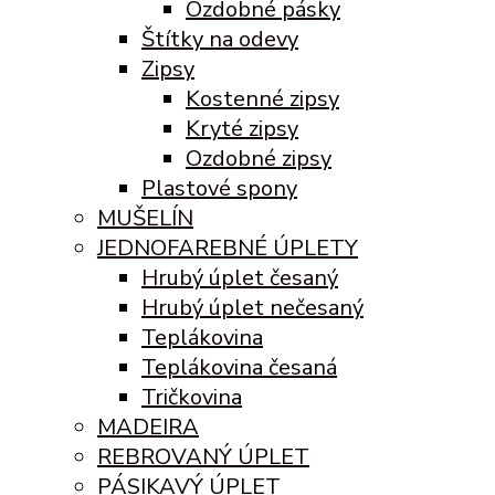
Ozdobné pásky
Štítky na odevy
Zipsy
Kostenné zipsy
Kryté zipsy
Ozdobné zipsy
Plastové spony
MUŠELÍN
JEDNOFAREBNÉ ÚPLETY
Hrubý úplet česaný
Hrubý úplet nečesaný
Teplákovina
Teplákovina česaná
Tričkovina
MADEIRA
REBROVANÝ ÚPLET
PÁSIKAVÝ ÚPLET