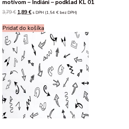
motívom – Indiáni – podklad KL 01
3,79
€
Original
1,89
€
Current
s DPH (
1,54
€
bez DPH)
price
price
was:
is:
Pridať do košíka
3,79 €.
1,89 €.