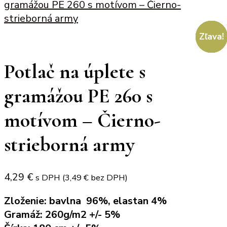
gramážou PE 260 s motívom – Čierno-
strieborná army
Zľava!
Zľava!
Zľava!
Zľava!
Potlač na úplete s
gramážou PE 260 s
motívom – Čierno-
strieborná army
4,29
€
s DPH (
3,49
€
bez DPH)
Zloženie: bavlna 96%, elastan 4%
Gramáž: 260g/m2 +/- 5%