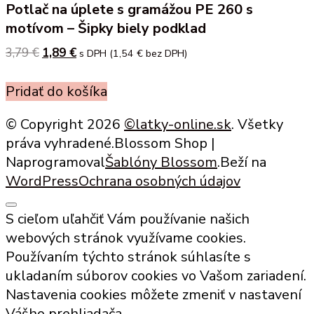
Potlač na úplete s gramážou PE 260 s
motívom – Šipky biely podklad
3,79
€
Original
1,89
€
Current
s DPH (
1,54
€
bez DPH)
price
price
was:
is:
Pridať do košíka
3,79 €.
1,89 €.
© Copyright 2026
©latky-online.sk
. Všetky
práva vyhradené.
Blossom Shop |
Naprogramoval
Šablóny Blossom
.Beží na
WordPress
Ochrana osobných údajov
S cieľom uľahčiť Vám používanie našich
webových stránok využívame cookies.
Používaním týchto stránok súhlasíte s
ukladaním súborov cookies vo Vašom zariadení.
Nastavenia cookies môžete zmeniť v nastavení
Vášho prehliadača.